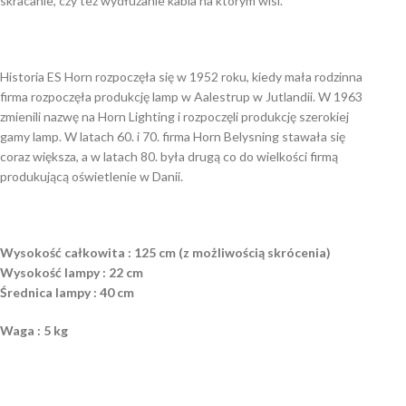
skracanie, czy też wydłużanie kabla na którym wisi.
Historia ES Horn rozpoczęła się w 1952 roku, kiedy mała rodzinna
firma rozpoczęła produkcję lamp w Aalestrup w Jutlandii. W 1963
zmienili nazwę na Horn Lighting i rozpoczęli produkcję szerokiej
gamy lamp. W latach 60. i 70. firma Horn Belysning stawała się
coraz większa, a w latach 80. była drugą co do wielkości firmą
produkującą oświetlenie w Danii.
Wysokość całkowita : 125 cm (z możliwością skrócenia)
Wysokość lampy : 22 cm
Średnica lampy : 40 cm
Waga : 5 kg