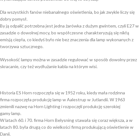
Dla wszystkich fanów niebanalnego oświetlenia, bo jak zwykle liczy się
dobry pomysł.
By ją odpalić potrzebna jest jedna żarówka z dużym gwintem, czyli E27 w
zasadzie o dowolnej mocy, bo współczesne charakteryzują się nikłą
emisją ciepła, co kiedyś było nie bez znaczenia dla lamp wykonanych z
tworzywa sztucznego.
Wysokość lampy można w zasadzie regulować w sposób dowolny przez
skracanie, czy też wydłużanie kabla na którym wisi.
Historia ES Horn rozpoczęła się w 1952 roku, kiedy mała rodzinna
firma rozpoczęła produkcję lamp w Aalestrup w Jutlandii. W 1963
zmienili nazwę na Horn Lighting i rozpoczęli produkcję szerokiej
gamy lamp.
W latach 60. i 70. firma Horn Belysning stawała się coraz większa, a w
latach 80. była drugą co do wielkości firmą produkującą oświetlenie w
Danii.