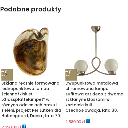
Podobne produkty
Szklana ręcznie formowana
Dwupunktowa metalowa
jednopunktowa lampa
chromowana lampa
ścienna/kinkiet
sufitowa art deco z dwoma
„Glassplattelampet” w
szklanymi kloszami w
różnych odcieniach brązu i
kształcie kuli,
zieleni, projekt Per Lütken dla
Czechosłowacja, lata 30.
Holmegaard, Dania , lata 70.
1.580,00
zł
2.050,00
zł