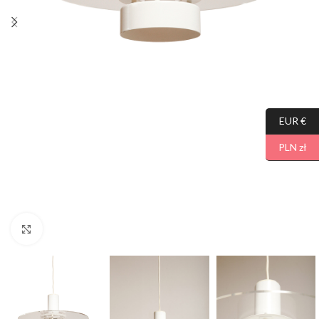
EUR €
PLN zł
Click to enlarge