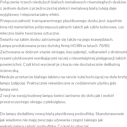
Połączenie trzech niedużych białych metalowych równoległych dysków
z jednym dużym z przeźroczystej pleksi i metalową białą tuleją daje
wyjątkowy i niepowtarzalny efekt.
Przepuszczalność transparentnego plastikowego dysku jest zupełnie
inna niż materiałów półprzepuszczalnych takich jak szkło kolorowe, czy
mleczno białe tworzywa sztuczne.
Światło na takim dysku zatrzymuje się także na jego krawędziach.
Lampa produkowana przez duńską firmę HORN w latach 70/80.
Zachowana w dobrym stanie vintage, bez pęknięć, odbarwień z drobnymi
rysami użytkowymi wynikającymi raczej z nieumiejętnej pielęgnacji takich
powierzchni. Czyli ktoś wycierał je z kurzu nie dostatecznie delikatną
ściereczką.
Nieduże przetarcie białego lakieru na rancie tulei kończącej na dole bryłę
lampy (zdjęcia). Praktycznie niewidoczne w codziennym użytku gdy
lampa wisi.
Z racji na swoją budowę lampa świeci zarówno do dołu jak i wokół
przezroczystego okręgu z pleksiglasu.
Do lampy dodaliśmy nową białą plastikową podsufitkę. Skandynawowie
jak wiadomo nie mają zwyczaju używania czegoś takiego jak
wykańczająca całość podsufitka. Co kraj to obyczaj.