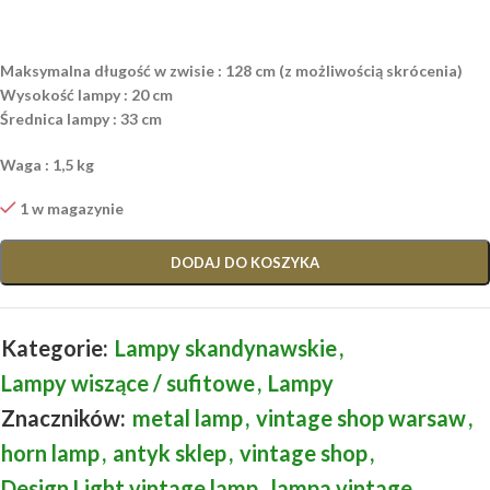
Maksymalna długość w zwisie : 128 cm (z możliwością skrócenia)
Wysokość lampy : 20 cm
Średnica lampy : 33 cm
Waga : 1,5 kg
1 w magazynie
DODAJ DO KOSZYKA
Kategorie:
Lampy skandynawskie
,
Lampy wiszące / sufitowe
,
Lampy
Znaczników:
metal lamp
,
vintage shop warsaw
,
horn lamp
,
antyk sklep
,
vintage shop
,
Design Light vintage lamp
,
lampa vintage
,