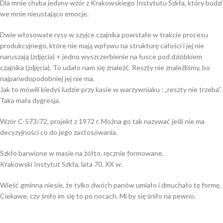
Dla mnie chyba jedyny wzór z Krakowskiego Instytutu Szkła, który budzi
we mnie nieustająco emocje.
Dwie włosowate rysy w szyjce czajnika powstałe w trakcie procesu
produkcyjnego, które nie mają wpływu na strukturę całości i jej nie
naruszają (zdjęcia) + jedno wyszczerbienie na łusce pod dzióbkiem
czajnika (zdjęcia). To udało nam się znaleźć. Reszty nie znaleźliśmy, bo
najparwdopodobniej jej nie ma.
Jak to mówili kiedyś ludzie przy kasie w warzywniaku : „reszty nie trzeba”.
Taka mała dygresja.
Wzór C-573/72, projekt z 1972 r. Można go tak nazywać jeśli nie ma
decyzyjności co do jego zastosowania.
Szkło barwione w masie na żółto, ręcznie formowane.
Krakowski Instytut Szkła, lata 70. XX w.
Wieść gminna niesie, że tylko dwóch panów umiało i dmuchało tę formę.
Ciekawe, czy śniło im się to po nocach. Mi by się śniło na pewno.