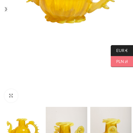
EUR €
PLN zł
Click to enlarge