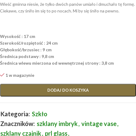
Wieść gminna niesie, że tylko dwóch panów umiało i dmuchało tę formę.
Ciekawe, czy śniło im się to po nocach. Mi by się śniło na pewno.
Wysokość : 17 cm
Szerokość/rozpiętość : 24 cm
Głębokość/brzusiec : 9 cm
Średnica podstawy : 9,8 cm
Średnica wlewu mierzona od wewnętrznej strony : 3,8 cm
1 w magazynie
DODAJ DO KOSZYKA
Kategoria:
Szkło
Znaczników:
szklany imbryk
,
vintage vase
,
szklany czajnik
,
prl glass
,