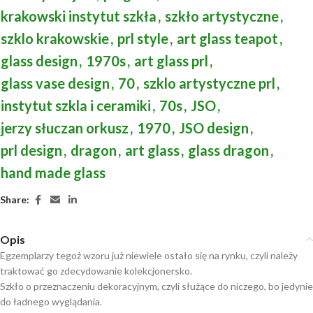
krakowski instytut szkła
,
szkło artystyczne
,
szklo krakowskie
,
prl style
,
art glass teapot
,
glass design
,
1970s
,
art glass prl
,
glass vase design
,
70
,
szklo artystyczne prl
,
instytut szkla i ceramiki
,
70s
,
JSO
,
jerzy słuczan orkusz
,
1970
,
JSO design
,
prl design
,
dragon
,
art glass
,
glass dragon
,
hand made glass
Share:
Opis
Egzemplarzy tegoż wzoru już niewiele ostało się na rynku, czyli należy
traktować go zdecydowanie kolekcjonersko.
Szkło o przeznaczeniu dekoracyjnym, czyli służące do niczego, bo jedynie
do ładnego wyglądania.