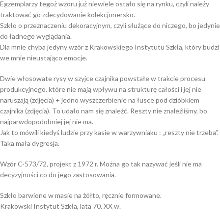
Egzemplarzy tegoż wzoru już niewiele ostało się na rynku, czyli należy
traktować go zdecydowanie kolekcjonersko.
Szkło o przeznaczeniu dekoracyjnym, czyli służące do niczego, bo jedynie
do ładnego wyglądania.
Dla mnie chyba jedyny wzór z Krakowskiego Instytutu Szkła, który budzi
we mnie nieustająco emocje.
Dwie włosowate rysy w szyjce czajnika powstałe w trakcie procesu
produkcyjnego, które nie mają wpływu na strukturę całości i jej nie
naruszają (zdjęcia) + jedno wyszczerbienie na łusce pod dzióbkiem
czajnika (zdjęcia). To udało nam się znaleźć. Reszty nie znaleźliśmy, bo
najparwdopodobniej jej nie ma.
Jak to mówili kiedyś ludzie przy kasie w warzywniaku : „reszty nie trzeba”.
Taka mała dygresja.
Wzór C-573/72, projekt z 1972 r. Można go tak nazywać jeśli nie ma
decyzyjności co do jego zastosowania.
Szkło barwione w masie na żółto, ręcznie formowane.
Krakowski Instytut Szkła, lata 70. XX w.