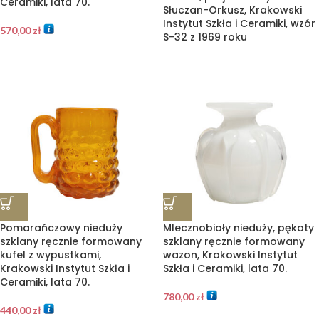
Ceramiki, lata 70.
Słuczan-Orkusz, Krakowski
Instytut Szkła i Ceramiki, wzór
570,00
zł
S-32 z 1969 roku
Pomarańczowy nieduży
Mlecznobiały nieduży, pękaty
szklany ręcznie formowany
szklany ręcznie formowany
kufel z wypustkami,
wazon, Krakowski Instytut
Krakowski Instytut Szkła i
Szkła i Ceramiki, lata 70.
Ceramiki, lata 70.
780,00
zł
440,00
zł