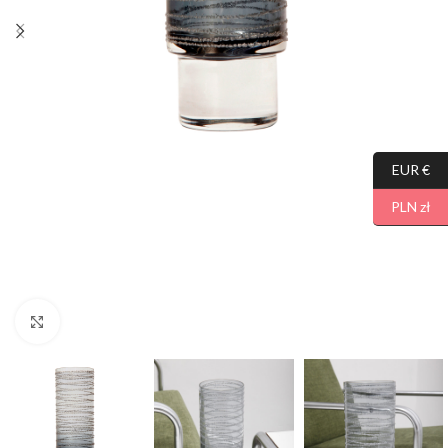
EUR €
PLN zł
Click to enlarge