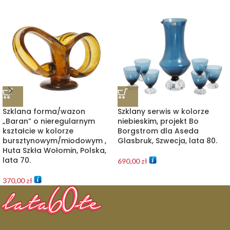
Szklana forma/wazon
Szklany serwis w kolorze
„Baran” o nieregularnym
niebieskim, projekt Bo
kształcie w kolorze
Borgstrom dla Aseda
bursztynowym/miodowym ,
Glasbruk, Szwecja, lata 80.
Huta Szkła Wołomin, Polska,
lata 70.
690,00
zł
370,00
zł