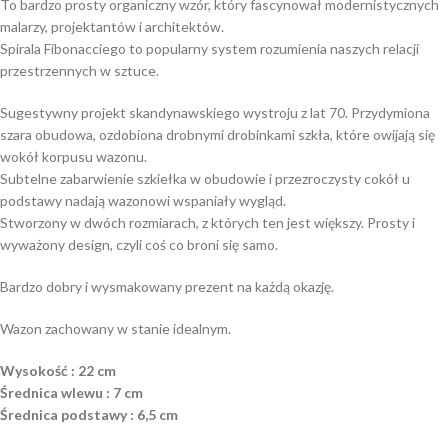
To bardzo prosty organiczny wzór, który fascynował modernistycznych
malarzy, projektantów i architektów.
Spirala Fibonacciego to popularny system rozumienia naszych relacji
przestrzennych w sztuce.
Sugestywny projekt skandynawskiego wystroju z lat 70. Przydymiona
szara obudowa, ozdobiona drobnymi drobinkami szkła, które owijają się
wokół korpusu wazonu.
Subtelne zabarwienie szkiełka w obudowie i przezroczysty cokół u
podstawy nadają wazonowi wspaniały wygląd.
Stworzony w dwóch rozmiarach, z których ten jest większy. Prosty i
wyważony design, czyli coś co broni się samo.
Bardzo dobry i wysmakowany prezent na każdą okazję.
Wazon zachowany w stanie idealnym.
Wysokość : 22 cm
Średnica wlewu : 7 cm
Średnica podstawy : 6,5 cm