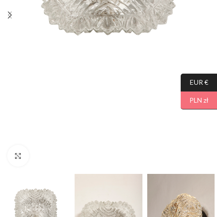
EUR €
PLN zł
Click to enlarge