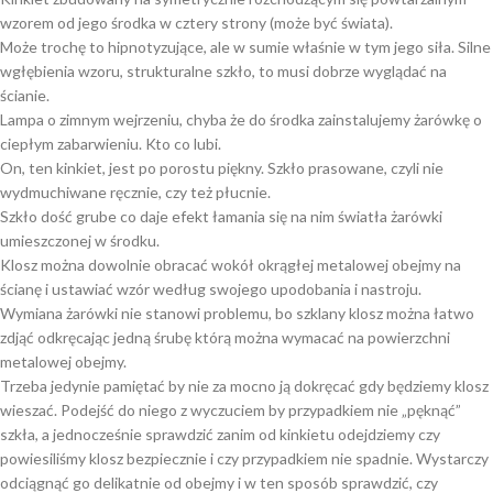
wzorem od jego środka w cztery strony (może być świata).
Może trochę to hipnotyzujące, ale w sumie właśnie w tym jego siła. Silne
wgłębienia wzoru, strukturalne szkło, to musi dobrze wyglądać na
ścianie.
Lampa o zimnym wejrzeniu, chyba że do środka zainstalujemy żarówkę o
ciepłym zabarwieniu. Kto co lubi.
On, ten kinkiet, jest po porostu piękny. Szkło prasowane, czyli nie
wydmuchiwane ręcznie, czy też płucnie.
Szkło dość grube co daje efekt łamania się na nim światła żarówki
umieszczonej w środku.
Klosz można dowolnie obracać wokół okrągłej metalowej obejmy na
ścianę i ustawiać wzór według swojego upodobania i nastroju.
Wymiana żarówki nie stanowi problemu, bo szklany klosz można łatwo
zdjąć odkręcając jedną śrubę którą można wymacać na powierzchni
metalowej obejmy.
Trzeba jedynie pamiętać by nie za mocno ją dokręcać gdy będziemy klosz
wieszać. Podejść do niego z wyczuciem by przypadkiem nie „pęknąć”
szkła, a jednocześnie sprawdzić zanim od kinkietu odejdziemy czy
powiesiliśmy klosz bezpiecznie i czy przypadkiem nie spadnie. Wystarczy
odciągnąć go delikatnie od obejmy i w ten sposób sprawdzić, czy