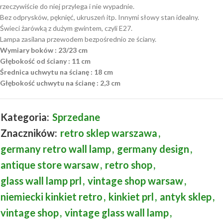
rzeczywiście do niej przylega i nie wypadnie.
Bez odprysków, pęknięć, ukruszeń itp. Innymi słowy stan idealny.
Świeci żarówką z dużym gwintem, czyli E27.
Lampa zasilana przewodem bezpośrednio ze ściany.
Wymiary boków : 23/23 cm
Głębokość od ściany : 11 cm
Średnica uchwytu na ścianę : 18 cm
Głębokość uchwytu na ścianę : 2,3 cm
Kategoria:
Sprzedane
Znaczników:
retro sklep warszawa
,
germany retro wall lamp
,
germany design
,
antique store warsaw
,
retro shop
,
glass wall lamp prl
,
vintage shop warsaw
,
niemiecki kinkiet retro
,
kinkiet prl
,
antyk sklep
,
vintage shop
,
vintage glass wall lamp
,