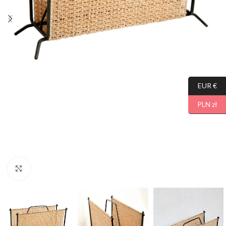
EUR €
PLN zł
Click to enlarge