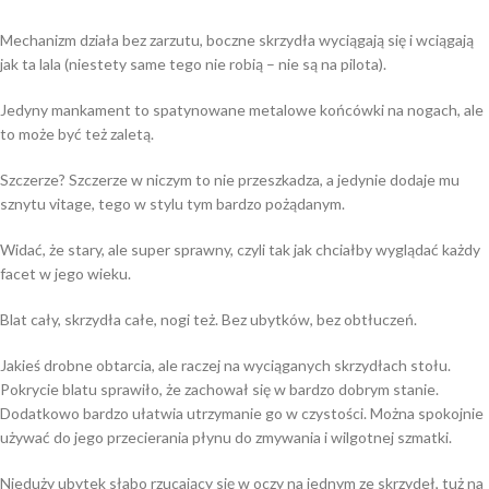
Mechanizm działa bez zarzutu, boczne skrzydła wyciągają się i wciągają
jak ta lala (niestety same tego nie robią – nie są na pilota).
Jedyny mankament to spatynowane metalowe końcówki na nogach, ale
to może być też zaletą.
Szczerze? Szczerze w niczym to nie przeszkadza, a jedynie dodaje mu
sznytu vitage, tego w stylu tym bardzo pożądanym.
Widać, że stary, ale super sprawny, czyli tak jak chciałby wyglądać każdy
facet w jego wieku.
Blat cały, skrzydła całe, nogi też. Bez ubytków, bez obtłuczeń.
Jakieś drobne obtarcia, ale raczej na wyciąganych skrzydłach stołu.
Pokrycie blatu sprawiło, że zachował się w bardzo dobrym stanie.
Dodatkowo bardzo ułatwia utrzymanie go w czystości. Można spokojnie
używać do jego przecierania płynu do zmywania i wilgotnej szmatki.
Nieduży ubytek słabo rzucający się w oczy na jednym ze skrzydeł, tuż na