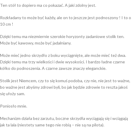
Ten stół to dopiero ma co pokazać. A jaki zdolny jest.
Rozkładany to może być każdy, ale on to jeszcze jest podnoszony ! I to o
10 cm !
Dzięki temu ma niezmiernie szerokie horyzonty zadaniowe stolik ten.
Może być kawowy, może być jadalniany.
Może mieć jedno skrzydło z boku wyciągnięte, ale może mieć też dwa.
Dzięki temu ma trzy wielkości i dwie wysokości. I bardzo ładne czarne
kółko do podnoszenia. A czarne zawsze znaczy eleganckie.
Stolik jest Niemcem, czy to się komuś podoba, czy nie, nie jest to ważne,
bo ważne jest abyśmy zdrowi byli, bo jak będzie zdrowie to reszta jakoś
się ułoży sam.
Poniosło mnie.
Mechanizm działa bez zarzutu, boczne skrzydła wyciągają się i wciągają
jak ta lala (niestety same tego nie robią – nie są na pilota).