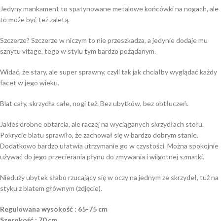
Jedyny mankament to spatynowane metalowe końcówki na nogach, ale
to może być też zaletą.
Szczerze? Szczerze w niczym to nie przeszkadza, a jedynie dodaje mu
sznytu vitage, tego w stylu tym bardzo pożądanym.
Widać, że stary, ale super sprawny, czyli tak jak chciałby wyglądać każdy
facet w jego wieku.
Blat cały, skrzydła całe, nogi też. Bez ubytków, bez obtłuczeń.
Jakieś drobne obtarcia, ale raczej na wyciąganych skrzydłach stołu.
Pokrycie blatu sprawiło, że zachował się w bardzo dobrym stanie.
Dodatkowo bardzo ułatwia utrzymanie go w czystości. Można spokojnie
używać do jego przecierania płynu do zmywania i wilgotnej szmatki.
Nieduży ubytek słabo rzucający się w oczy na jednym ze skrzydeł, tuż na
styku z blatem głównym (zdjęcie).
Regulowana wysokość : 65-75 cm
Szerokość : 70 cm