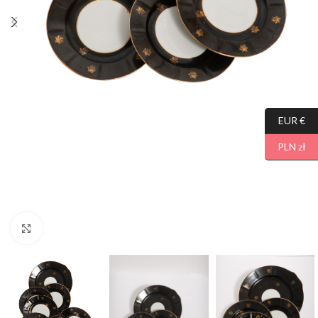
EUR €
PLN zł
Click to enlarge