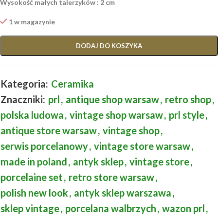
Wysokość małych talerzyków : 2 cm
1 w magazynie
DODAJ DO KOSZYKA
Kategoria:
Ceramika
Znaczniki:
prl
,
antique shop warsaw
,
retro shop
,
polska ludowa
,
vintage shop warsaw
,
prl style
,
antique store warsaw
,
vintage shop
,
serwis porcelanowy
,
vintage store warsaw
,
made in poland
,
antyk sklep
,
vintage store
,
porcelaine set
,
retro store warsaw
,
polish new look
,
antyk sklep warszawa
,
sklep vintage
,
porcelana walbrzych
,
wazon prl
,