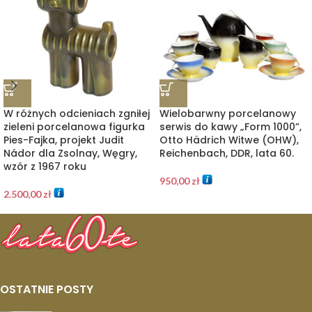
W różnych odcieniach zgniłej
Wielobarwny porcelanowy
zieleni porcelanowa figurka
serwis do kawy „Form 1000”,
Pies-Fajka, projekt Judit
Otto Hädrich Witwe (OHW),
Nádor dla Zsolnay, Węgry,
Reichenbach, DDR, lata 60.
wzór z 1967 roku
950,00
zł
2.500,00
zł
OSTATNIE POSTY