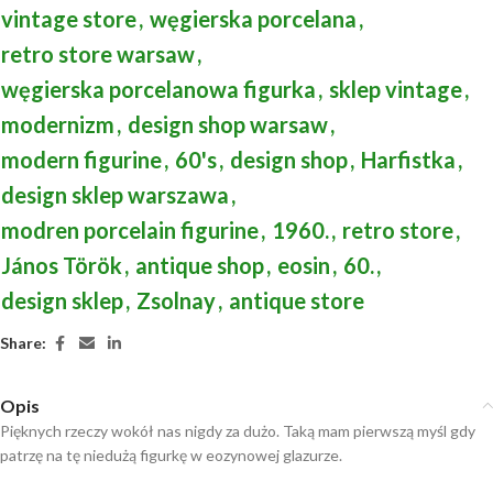
vintage store
,
węgierska porcelana
,
retro store warsaw
,
węgierska porcelanowa figurka
,
sklep vintage
,
modernizm
,
design shop warsaw
,
modern figurine
,
60's
,
design shop
,
Harfistka
,
design sklep warszawa
,
modren porcelain figurine
,
1960.
,
retro store
,
János Török
,
antique shop
,
eosin
,
60.
,
design sklep
,
Zsolnay
,
antique store
Share:
Opis
Pięknych rzeczy wokół nas nigdy za dużo. Taką mam pierwszą myśl gdy
patrzę na tę niedużą figurkę w eozynowej glazurze.