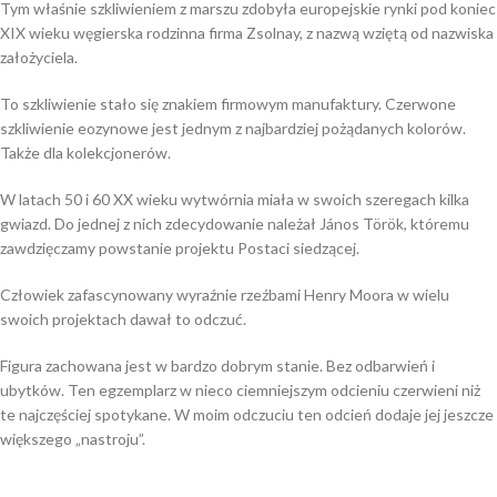
Tym właśnie szkliwieniem z marszu zdobyła europejskie rynki pod koniec
XIX wieku węgierska rodzinna firma Zsolnay, z nazwą wziętą od nazwiska
założyciela.
To szkliwienie stało się znakiem firmowym manufaktury. Czerwone
szkliwienie eozynowe jest jednym z najbardziej pożądanych kolorów.
Także dla kolekcjonerów.
W latach 50 i 60 XX wieku wytwórnia miała w swoich szeregach kilka
gwiazd. Do jednej z nich zdecydowanie należał János Török, któremu
zawdzięczamy powstanie projektu Postaci siedzącej.
Człowiek zafascynowany wyraźnie rzeźbami Henry Moora w wielu
swoich projektach dawał to odczuć.
Figura zachowana jest w bardzo dobrym stanie. Bez odbarwień i
ubytków. Ten egzemplarz w nieco ciemniejszym odcieniu czerwieni niż
te najczęściej spotykane. W moim odczuciu ten odcień dodaje jej jeszcze
większego „nastroju”.