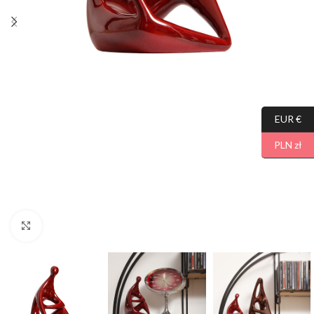
EUR €
PLN zł
Click to enlarge