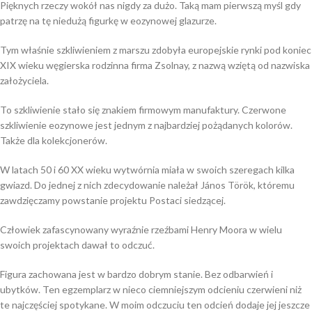
Pięknych rzeczy wokół nas nigdy za dużo. Taką mam pierwszą myśl gdy
patrzę na tę niedużą figurkę w eozynowej glazurze.
Tym właśnie szkliwieniem z marszu zdobyła europejskie rynki pod koniec
XIX wieku węgierska rodzinna firma Zsolnay, z nazwą wziętą od nazwiska
założyciela.
To szkliwienie stało się znakiem firmowym manufaktury. Czerwone
szkliwienie eozynowe jest jednym z najbardziej pożądanych kolorów.
Także dla kolekcjonerów.
W latach 50 i 60 XX wieku wytwórnia miała w swoich szeregach kilka
gwiazd. Do jednej z nich zdecydowanie należał János Török, któremu
zawdzięczamy powstanie projektu Postaci siedzącej.
Człowiek zafascynowany wyraźnie rzeźbami Henry Moora w wielu
swoich projektach dawał to odczuć.
Figura zachowana jest w bardzo dobrym stanie. Bez odbarwień i
ubytków. Ten egzemplarz w nieco ciemniejszym odcieniu czerwieni niż
te najczęściej spotykane. W moim odczuciu ten odcień dodaje jej jeszcze