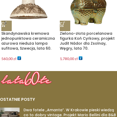
Skandynawska kremowa
Zielono-złota porcelanowa
jednopunktowa ceramiczna
figurka Koń Cyrkowy, projekt
ażurowa nieduża lampa
Judit Nádor dla Zsolnay,
sufitowa, Szwecja, lata 60.
Węgry, lata 70.
560,00
zł
1.780,00
zł
OSTATNIE POSTY
Dwa fotele „Amanta”. W Krakowie pieski wiedzą
co to dobry vintage. Projekt Mario Bellini dla B&B