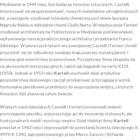
Mediolanie w 1949 roku. Syn badacza tworzyw sztucznych, Castelli,
interesował się eksperymentami , nowych materiałów od najmłodszych
lat, a następnie studiował inżynierię chemiczną pod okiem laureata
Nagrody Nobla w dziedzinie chemii Giulio Natty. W międzyczasie Ferrieri
studiował architekturę na Politechnice w Mediolanie pod kierunkiem
wpływowego neoracjonalistycznego architekta i projektanta Franco
Albiniego. W pierwszych latach ery powojennej Castelli i Ferrieri chcieli
przyczynić się do odbudowy swojego kraju poprzez wysoką jakość i
innowacyjne wzornictwo przemysłowe. Początkowo firma skupiała się
na akcesoriach motoryzacyjnych, takich jak bagażnik na narty K101
(1950). Jednak w 1953 roku
Kartell
uruchomił dział artykułów
gospodarstwa domowego i zaczął produkować przyciągające wzrok,
formowane plastikowe przedmioty do wyposażenia wnętrz, z których
firma jest dziś znana na całym świecie.
W latach sześćdziesiątych Castelli i Ferrieri postanowili zmienić
postrzeganie plastiku, wykorzystując go do tworzenia stylowych, ale
funkcjonalnych mebli i wystroju wnętrz. Dział Habitat firmy
Kartell
powstał w 1963 roku i doprowadził do powstania krzesła dziecięcego K
4999/K 1340, zaprojektowanego przez Marco Zanuso i Richarda