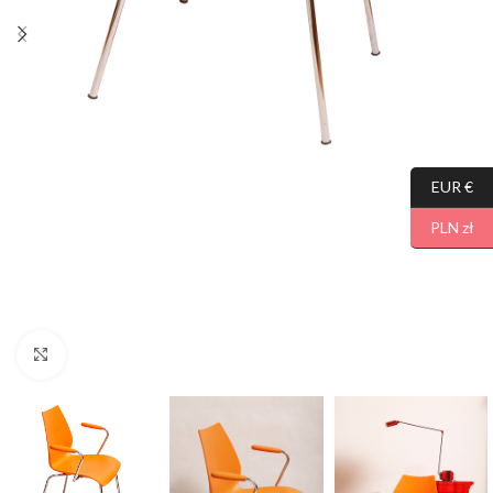
EUR €
PLN zł
Click to enlarge