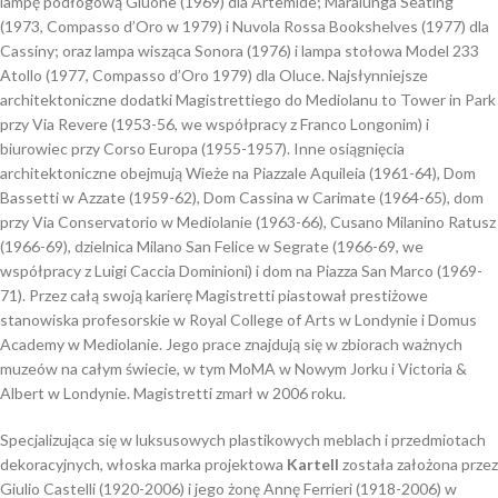
lampę podłogową Giuone (1969) dla Artemide; Maralunga Seating
(1973, Compasso d’Oro w 1979) i Nuvola Rossa Bookshelves (1977) dla
Cassiny; oraz lampa wisząca Sonora (1976) i lampa stołowa Model 233
Atollo (1977, Compasso d’Oro 1979) dla Oluce. Najsłynniejsze
architektoniczne dodatki Magistrettiego do Mediolanu to Tower in Park
przy Via Revere (1953-56, we współpracy z Franco Longonim) i
biurowiec przy Corso Europa (1955-1957). Inne osiągnięcia
architektoniczne obejmują Wieże na Piazzale Aquileia (1961-64), Dom
Bassetti w Azzate (1959-62), Dom Cassina w Carimate (1964-65), dom
przy Via Conservatorio w Mediolanie (1963-66), Cusano Milanino Ratusz
(1966-69), dzielnica Milano San Felice w Segrate (1966-69, we
współpracy z Luigi Caccia Dominioni) i dom na Piazza San Marco (1969-
71). Przez całą swoją karierę Magistretti piastował prestiżowe
stanowiska profesorskie w Royal College of Arts w Londynie i Domus
Academy w Mediolanie. Jego prace znajdują się w zbiorach ważnych
muzeów na całym świecie, w tym MoMA w Nowym Jorku i Victoria &
Albert w Londynie. Magistretti zmarł w 2006 roku.
Specjalizująca się w luksusowych plastikowych meblach i przedmiotach
dekoracyjnych, włoska marka projektowa
Kartell
została założona przez
Giulio Castelli (1920-2006) i jego żonę Annę Ferrieri (1918-2006) w