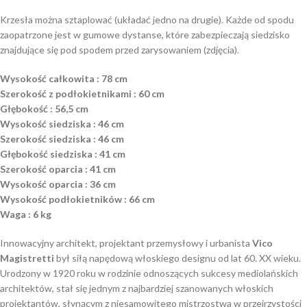
Krzesła można sztaplować (układać jedno na drugie). Każde od spodu
zaopatrzone jest w gumowe dystanse, które zabezpieczają siedzisko
znajdujące się pod spodem przed zarysowaniem (zdjęcia).
Wysokość całkowita : 78 cm
Szerokość z podłokietnikami : 60 cm
Głębokość : 56,5 cm
Wysokość siedziska : 46 cm
Szerokość siedziska : 46 cm
Głębokość siedziska : 41 cm
Szerokość oparcia : 41 cm
Wysokość oparcia : 36 cm
Wysokość podłokietników : 66 cm
Waga : 6 kg
Innowacyjny architekt, projektant przemysłowy i urbanista
Vico
Magistretti
był siłą napędową włoskiego designu od lat 60. XX wieku.
Urodzony w 1920 roku w rodzinie odnoszących sukcesy mediolańskich
architektów, stał się jednym z najbardziej szanowanych włoskich
projektantów, słynącym z niesamowitego mistrzostwa w przejrzystości