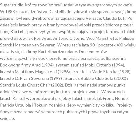
Superstudio, którzy również brali udział w tym awangardowym pokazie.
W 1988 roku małżeństwo Castelli zdecydowało się sprzedać swoją firmę
zięciowi, byłemu dyrektorowi zarządzającemu Versace, Claudio Luti. Po
dziesięciu latach pracy w branży modowej włoski przedsiębiorca przejął
firmę
Kartell
i poszerzył grono współpracujących projektantów o takich
projektantów, jak Ron Arad, Antonio Citterio, Vico Magistretti, Philippe
Starck i Marteen van Severen. W rezultacie lata 90. i początek XXI wieku
okazały się dla firmy Kartell bardzo udane. Do elementów
wyróżniających się z epoki przełomu tysiącleci należą: półka ścienna
Bookworm firmy Arad (1994), system szuflad Mobil Citterio (1994),
krzesło Maui firmy Magistretti (1996), krzesło La Marie Starcka (1998),
krzesło LCP van Severena (1999) , Starck’s Bubble Club Sofa (2000) i
Starck’s Louis Ghost Chair (2002). Dziś Kartell nadal stanowi punkt
odniesienia we współczesnej kulturze projektowania. W ostatnich
latach Kartell wyprodukował projekty takich marek jak Front, Nendo,
Patricia Urquiola i Tokujin Yoshioka, żeby wymienić tylko kilku. Projekty
firmy można zobaczyć w muzeach publicznych i prywatnych na całym
świecie.