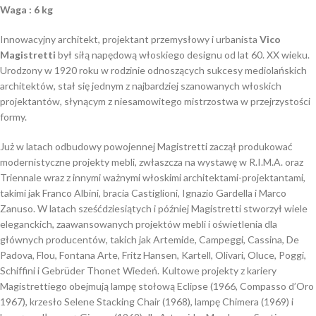
Waga : 6 kg
Innowacyjny architekt, projektant przemysłowy i urbanista
Vico
Magistretti
był siłą napędową włoskiego designu od lat 60. XX wieku.
Urodzony w 1920 roku w rodzinie odnoszących sukcesy mediolańskich
architektów, stał się jednym z najbardziej szanowanych włoskich
projektantów, słynącym z niesamowitego mistrzostwa w przejrzystości
formy.
Już w latach odbudowy powojennej Magistretti zaczął produkować
modernistyczne projekty mebli, zwłaszcza na wystawę w R.I.M.A. oraz
Triennale wraz z innymi ważnymi włoskimi architektami-projektantami,
takimi jak Franco Albini, bracia Castiglioni, Ignazio Gardella i Marco
Zanuso. W latach sześćdziesiątych i później Magistretti stworzył wiele
eleganckich, zaawansowanych projektów mebli i oświetlenia dla
głównych producentów, takich jak Artemide, Campeggi, Cassina, De
Padova, Flou, Fontana Arte, Fritz Hansen, Kartell, Olivari, Oluce, Poggi,
Schiffini i Gebrüder Thonet Wiedeń. Kultowe projekty z kariery
Magistrettiego obejmują lampę stołową Eclipse (1966, Compasso d’Oro
1967), krzesło Selene Stacking Chair (1968), lampę Chimera (1969) i