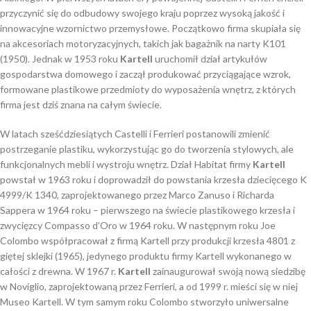
przyczynić się do odbudowy swojego kraju poprzez wysoką jakość i
innowacyjne wzornictwo przemysłowe. Początkowo firma skupiała się
na akcesoriach motoryzacyjnych, takich jak bagażnik na narty K101
(1950). Jednak w 1953 roku
Kartell
uruchomił dział artykułów
gospodarstwa domowego i zaczął produkować przyciągające wzrok,
formowane plastikowe przedmioty do wyposażenia wnętrz, z których
firma jest dziś znana na całym świecie.
W latach sześćdziesiątych Castelli i Ferrieri postanowili zmienić
postrzeganie plastiku, wykorzystując go do tworzenia stylowych, ale
funkcjonalnych mebli i wystroju wnętrz. Dział Habitat firmy
Kartell
powstał w 1963 roku i doprowadził do powstania krzesła dziecięcego K
4999/K 1340, zaprojektowanego przez Marco Zanuso i Richarda
Sappera w 1964 roku – pierwszego na świecie plastikowego krzesła i
zwycięzcy Compasso d’Oro w 1964 roku. W następnym roku Joe
Colombo współpracował z firmą Kartell przy produkcji krzesła 4801 z
giętej sklejki (1965), jedynego produktu firmy Kartell wykonanego w
całości z drewna. W 1967 r.
Kartell
zainaugurował swoją nową siedzibę
w Noviglio, zaprojektowaną przez Ferrieri, a od 1999 r. mieści się w niej
Museo Kartell. W tym samym roku Colombo stworzyło uniwersalne