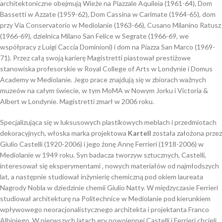
architektoniczne obejmują Wieże na Piazzale Aquileia (1961-64), Dom
Bassetti w Azzate (1959-62), Dom Cassina w Carimate (1964-65), dom
przy Via Conservatorio w Mediolanie (1963-66), Cusano Milanino Ratusz
(1966-69), dzielnica Milano San Felice w Segrate (1966-69, we
współpracy z Luigi Caccia Dominioni) i dom na Piazza San Marco (1969-
71). Przez całą swoją karierę Magistretti piastował prestiżowe
stanowiska profesorskie w Royal College of Arts w Londynie i Domus
Academy w Mediolanie. Jego prace znajdują się w zbiorach ważnych
muzeów na całym świecie, w tym MoMA w Nowym Jorku i Victoria &
Albert w Londynie. Magistretti zmarł w 2006 roku.
Specjalizująca się w luksusowych plastikowych meblach i przedmiotach
dekoracyjnych, włoska marka projektowa
Kartell
została założona przez
Giulio Castelli (1920-2006) i jego żonę Annę Ferrieri (1918-2006) w
Mediolanie w 1949 roku. Syn badacza tworzyw sztucznych, Castelli,
interesował się eksperymentami , nowych materiałów od najmłodszych
lat, a następnie studiował inżynierię chemiczną pod okiem laureata
Nagrody Nobla w dziedzinie chemii Giulio Natty. W międzyczasie Ferrieri
studiował architekturę na Politechnice w Mediolanie pod kierunkiem
wpływowego neoracjonalistycznego architekta i projektanta Franco
Albiniego. W pierwszych latach ery powojennej Castelli i Ferrieri chcieli