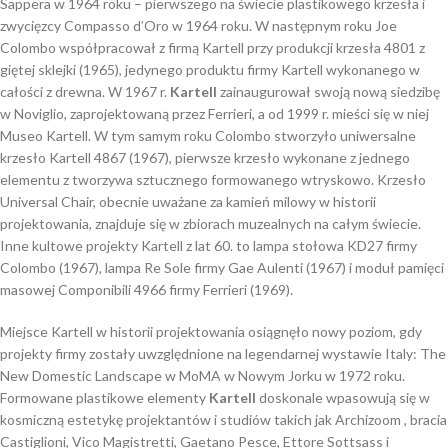
Sappera w 1964 roku – pierwszego na świecie plastikowego krzesła i
zwycięzcy Compasso d’Oro w 1964 roku. W następnym roku Joe
Colombo współpracował z firmą Kartell przy produkcji krzesła 4801 z
giętej sklejki (1965), jedynego produktu firmy Kartell wykonanego w
całości z drewna. W 1967 r.
Kartell
zainaugurował swoją nową siedzibę
w Noviglio, zaprojektowaną przez Ferrieri, a od 1999 r. mieści się w niej
Museo Kartell. W tym samym roku Colombo stworzyło uniwersalne
krzesło Kartell 4867 (1967), pierwsze krzesło wykonane z jednego
elementu z tworzywa sztucznego formowanego wtryskowo. Krzesło
Universal Chair, obecnie uważane za kamień milowy w historii
projektowania, znajduje się w zbiorach muzealnych na całym świecie.
Inne kultowe projekty Kartell z lat 60. to lampa stołowa KD27 firmy
Colombo (1967), lampa Re Sole firmy Gae Aulenti (1967) i moduł pamięci
masowej Componibili 4966 firmy Ferrieri (1969).
Miejsce Kartell w historii projektowania osiągnęło nowy poziom, gdy
projekty firmy zostały uwzględnione na legendarnej wystawie Italy: The
New Domestic Landscape w MoMA w Nowym Jorku w 1972 roku.
Formowane plastikowe elementy
Kartell
doskonale wpasowują się w
kosmiczną estetykę projektantów i studiów takich jak Archizoom , bracia
Castiglioni, Vico Magistretti, Gaetano Pesce, Ettore Sottsass i