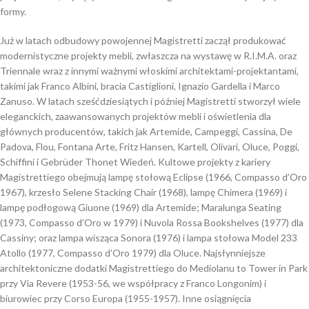
formy.
Już w latach odbudowy powojennej Magistretti zaczął produkować
modernistyczne projekty mebli, zwłaszcza na wystawę w R.I.M.A. oraz
Triennale wraz z innymi ważnymi włoskimi architektami-projektantami,
takimi jak Franco Albini, bracia Castiglioni, Ignazio Gardella i Marco
Zanuso. W latach sześćdziesiątych i później Magistretti stworzył wiele
eleganckich, zaawansowanych projektów mebli i oświetlenia dla
głównych producentów, takich jak Artemide, Campeggi, Cassina, De
Padova, Flou, Fontana Arte, Fritz Hansen, Kartell, Olivari, Oluce, Poggi,
Schiffini i Gebrüder Thonet Wiedeń. Kultowe projekty z kariery
Magistrettiego obejmują lampę stołową Eclipse (1966, Compasso d’Oro
1967), krzesło Selene Stacking Chair (1968), lampę Chimera (1969) i
lampę podłogową Giuone (1969) dla Artemide; Maralunga Seating
(1973, Compasso d’Oro w 1979) i Nuvola Rossa Bookshelves (1977) dla
Cassiny; oraz lampa wisząca Sonora (1976) i lampa stołowa Model 233
Atollo (1977, Compasso d’Oro 1979) dla Oluce. Najsłynniejsze
architektoniczne dodatki Magistrettiego do Mediolanu to Tower in Park
przy Via Revere (1953-56, we współpracy z Franco Longonim) i
biurowiec przy Corso Europa (1955-1957). Inne osiągnięcia