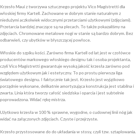
Krzesło Maui z tworzywa sztucznego projektu Vico Magistretti dla
włoskiej firmy Kartell. Zachowane w dobrym stanie naturalnym z
niedużymi aczkolwiek widocznymi przetarciami użytkowymi (zdjęciami).
Przetarcia bardziej znaczące są na plecach. To także pokazaliśmy na
zdjęciach. Chromowane metalowe nogi w stanie są bardzo dobrym. Bez
odbarwień, czy ubytków w błyszczącej powłoce.
Włoskie do szpiku kości. Zarówno firma Kartell od lat jest w czołówce
producentów markowego włoskiego designu tak i osoba projektanta,
czyli Vico Magistretti gwarantuje wysoką jakość krzesła zarówno pod
względem użytkowym jak i estetyczny. To po prostu pierwsza liga
światowego designu. I faktycznie tak jest. Krzesło jest wyjątkowo
porządnie wykonane, delikatnie amortyzująca konstrukcja jest stabilna i
zwarta. Linia która tworzy całość siedziska i oparcia i jest subtelnie
poprowadzona. Widać rękę mistrza.
Użytkowo krzesła w 100 % sprawne, wygodne, o cudownej linii nóg jak
widać na załączonych zdjęciach. Czyste i przejrzyste.
Krzesło przystosowane do do układania w stosy, czyli tzw. sztaplowania.