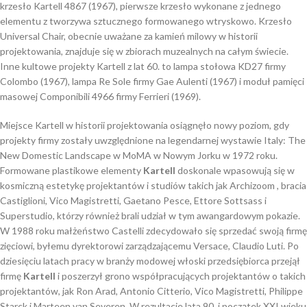
krzesło Kartell 4867 (1967), pierwsze krzesło wykonane z jednego
elementu z tworzywa sztucznego formowanego wtryskowo. Krzesło
Universal Chair, obecnie uważane za kamień milowy w historii
projektowania, znajduje się w zbiorach muzealnych na całym świecie.
Inne kultowe projekty Kartell z lat 60. to lampa stołowa KD27 firmy
Colombo (1967), lampa Re Sole firmy Gae Aulenti (1967) i moduł pamięci
masowej Componibili 4966 firmy Ferrieri (1969).
Miejsce Kartell w historii projektowania osiągnęło nowy poziom, gdy
projekty firmy zostały uwzględnione na legendarnej wystawie Italy: The
New Domestic Landscape w MoMA w Nowym Jorku w 1972 roku.
Formowane plastikowe elementy
Kartell
doskonale wpasowują się w
kosmiczną estetykę projektantów i studiów takich jak Archizoom , bracia
Castiglioni, Vico Magistretti, Gaetano Pesce, Ettore Sottsass i
Superstudio, którzy również brali udział w tym awangardowym pokazie.
W 1988 roku małżeństwo Castelli zdecydowało się sprzedać swoją firmę
zięciowi, byłemu dyrektorowi zarządzającemu Versace, Claudio Luti. Po
dziesięciu latach pracy w branży modowej włoski przedsiębiorca przejął
firmę
Kartell
i poszerzył grono współpracujących projektantów o takich
projektantów, jak Ron Arad, Antonio Citterio, Vico Magistretti, Philippe
Starck i Marteen van Severen. W rezultacie lata 90. i początek XXI wieku