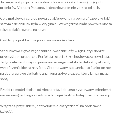
Ta lampa jest po prostu idealna. Klasyczny kształt nawiązujący do
projektów Vernera Pantona. I zdecydowanie nie gorsza od nich.
Cała metalowa i cała od nowa polakierowana na pomarańczowy w takim
samym odcieniu jak była w oryginale. Wewnętrzna biała powłoka klosza
także polakierowana na nowo.
Czyli lampa praktycznie jak nowa, mimo że stara.
Stosunkowo ciężka więc stabilna. Świetnie leży w ręku, czyli dobrze
przemyślanie proporcje. Perfekcja i gracja. Czechosłowacka rewelacja.
Jedyny element inny od pomarańczowego metalu to delikatny akcent,
wykończenie klosza na górze. Chromowany kapturek. I to i tylko on nosi
na dobrą sprawę delikatne znamiona upływu czasu, który lampa ma za
sobą.
Rzadki to model dodam od niechcenia. I do tego sygnowany imieniem (i
nazwiskiem) jednego z czołowych projektantów byłej Czechosłowacji.
Włączana przyciskiem „pstryczkiem elektryczkiem” na podstawie
(zdjęcia).