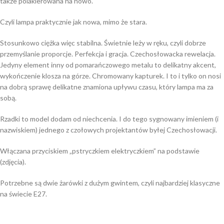
także polakierowana na nowo.
Czyli lampa praktycznie jak nowa, mimo że stara.
Stosunkowo ciężka więc stabilna. Świetnie leży w ręku, czyli dobrze
przemyślanie proporcje. Perfekcja i gracja. Czechosłowacka rewelacja.
Jedyny element inny od pomarańczowego metalu to delikatny akcent,
wykończenie klosza na górze. Chromowany kapturek. I to i tylko on nosi
na dobrą sprawę delikatne znamiona upływu czasu, który lampa ma za
sobą.
Rzadki to model dodam od niechcenia. I do tego sygnowany imieniem (i
nazwiskiem) jednego z czołowych projektantów byłej Czechosłowacji.
Włączana przyciskiem „pstryczkiem elektryczkiem” na podstawie
(zdjęcia).
Potrzebne są dwie żarówki z dużym gwintem, czyli najbardziej klasyczne
na świecie E27.