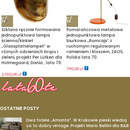
Szklana ręcznie formowana
Pomarańczowa metalowa
jednopunktowa lampa
jednopunktowa lampa
ścienna/kinkiet
biurkowa „Rumcajs” z
„Glassplattelampet” w
ruchomym regulowanym
różnych odcieniach brązu i
ramieniem i kloszem, ZAOS,
zieleni, projekt Per Lütken dla
Polska lata 70.
Holmegaard, Dania , lata 70.
790,00
zł
2.050,00
zł
OSTATNIE POSTY
Dwa fotele „Amanta”. W Krakowie pieski wiedzą
co to dobry vintage. Projekt Mario Bellini dla B&B