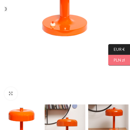
EUR €
PLN zł
Click to enlarge