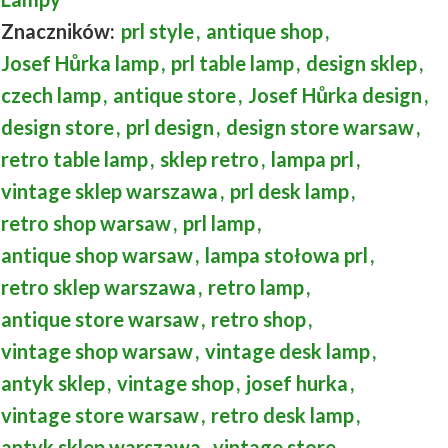
Znaczników:
prl style
,
antique shop
,
Josef Hůrka lamp
,
prl table lamp
,
design sklep
,
czech lamp
,
antique store
,
Josef Hůrka design
,
design store
,
prl design
,
design store warsaw
,
retro table lamp
,
sklep retro
,
lampa prl
,
vintage sklep warszawa
,
prl desk lamp
,
retro shop warsaw
,
prl lamp
,
antique shop warsaw
,
lampa stołowa prl
,
retro sklep warszawa
,
retro lamp
,
antique store warsaw
,
retro shop
,
vintage shop warsaw
,
vintage desk lamp
,
antyk sklep
,
vintage shop
,
josef hurka
,
vintage store warsaw
,
retro desk lamp
,
antyk sklep warszawa
,
vintage store
,