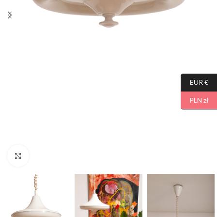
EUR €
PLN zł
Click to enlarge