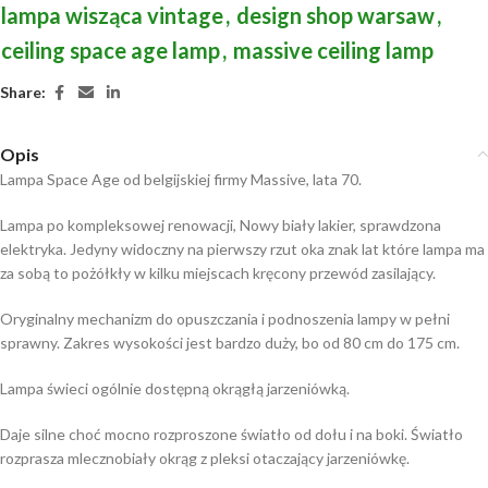
lampa wisząca vintage
,
design shop warsaw
,
ceiling space age lamp
,
massive ceiling lamp
Share:
Opis
Lampa Space Age od belgijskiej firmy Massive, lata 70.
Lampa po kompleksowej renowacji, Nowy biały lakier, sprawdzona
elektryka. Jedyny widoczny na pierwszy rzut oka znak lat które lampa ma
za sobą to pożółkły w kilku miejscach kręcony przewód zasilający.
Oryginalny mechanizm do opuszczania i podnoszenia lampy w pełni
sprawny. Zakres wysokości jest bardzo duży, bo od 80 cm do 175 cm.
Lampa świeci ogólnie dostępną okrągłą jarzeniówką.
Daje silne choć mocno rozproszone światło od dołu i na boki. Światło
rozprasza mlecznobiały okrąg z pleksi otaczający jarzeniówkę.