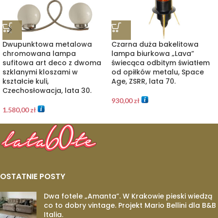
Dwupunktowa metalowa
Czarna duża bakelitowa
chromowana lampa
lampa biurkowa „Lava”
sufitowa art deco z dwoma
świecąca odbitym światłem
szklanymi kloszami w
od opiłków metalu, Space
kształcie kuli,
Age, ZSRR, lata 70.
Czechosłowacja, lata 30.
930,00
zł
1.580,00
zł
OSTATNIE POSTY
Dwa fotele „Amanta”. W Krakowie pieski wiedzą
co to dobry vintage. Projekt Mario Bellini dla B&B
Italia.