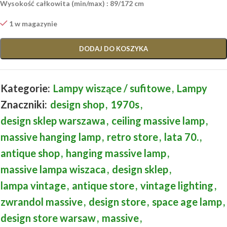
Wysokość całkowita (min/max) : 89/172 cm
1 w magazynie
DODAJ DO KOSZYKA
Kategorie:
Lampy wiszące / sufitowe
,
Lampy
Znaczniki:
design shop
,
1970s
,
design sklep warszawa
,
ceiling massive lamp
,
massive hanging lamp
,
retro store
,
lata 70.
,
antique shop
,
hanging massive lamp
,
massive lampa wiszaca
,
design sklep
,
lampa vintage
,
antique store
,
vintage lighting
,
zwrandol massive
,
design store
,
space age lamp
,
design store warsaw
,
massive
,