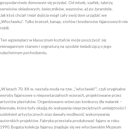
gospodarstwie domowym się przydać. Od misek, szafek, talerzy,
serwisów obiadowych, świeczników, wazonów, aż po żyrandole.
Jak ktoś chciał i miał dojścia mógł cały swój dom urządzić we
„Włocławku”. Tylko krzeseł, kanap, stołów i kredensów fajansowych nie
robili.
Ten egzemplarz w klasycznym kształcie może poszczycić się
nienagannym stanem i sygnaturą na spodzie świadczącą o jego
szlachetnym pochodzeniu.
„W latach 70. XX w. nastała moda na tzw. „”włocławki””, czyli oryginalne
wyroby fajansowe o niepowtarzalnych wzorach, projektowane przez
artystów plastyków. Organizowano wówczas konkursy dla malarek –
biennale, które były okazją do wykazania nieprzeciętnych umiejętności i
uzdolnień artystycznych oraz dawały możliwość wykonywania
autorskich projektów. Fabryka przestała produkować fajans w roku
1990. Bogata kolekcja fajansu znajduje się we włocławskim Muzeum