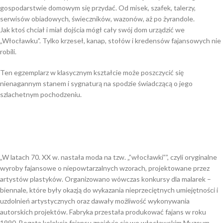
gospodarstwie domowym się przydać. Od misek, szafek, talerzy,
serwisów obiadowych, świeczników, wazonów, aż po żyrandole.
Jak ktoś chciał i miał dojścia mógł cały swój dom urządzić we
„Włocławku”. Tylko krzeseł, kanap, stołów i kredensów fajansowych nie
robili.
Ten egzemplarz w klasycznym kształcie może poszczycić się
nienagannym stanem i sygnaturą na spodzie świadczącą o jego
szlachetnym pochodzeniu.
„W latach 70. XX w. nastała moda na tzw. „”włocławki””, czyli oryginalne
wyroby fajansowe o niepowtarzalnych wzorach, projektowane przez
artystów plastyków. Organizowano wówczas konkursy dla malarek –
biennale, które były okazją do wykazania nieprzeciętnych umiejętności i
uzdolnień artystycznych oraz dawały możliwość wykonywania
autorskich projektów. Fabryka przestała produkować fajans w roku
1990. Bogata kolekcja fajansu znajduje się we włocławskim Muzeum