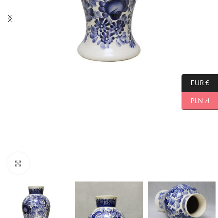
EUR €
PLN zł
Click to enlarge