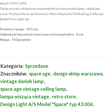
latach 1950-1990.
Dania została obdarzona wspaniałymi producentami lamp, takimi jak
Louis Poulsen/Arne Jacobsen/Le Klint/Jeka/Lyfa/Vitrika/Fog & Morup/
Belid/Form Light itp.
Średnica lampy : 19,5 cm
Głębokość/wysokość mierzona od ściany/sufitu : 8 cm
Waga : 750 gramów
Kategoria:
Sprzedane
Znaczników:
space age
,
design sklep warszawa
,
vintage danish lamp
,
space age vintage ceiling lamp
,
lampa wisząca vintage
,
retro store
,
Design Light A/S Model "Space" typ 43.006
,