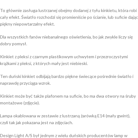
To głównie zasługa lustrzanej obejmy dodanej z tyłu kinkietu, która robi
cały efekt. Światło rozchodzi się promieniście po ścianie, lub suficie dając
piękny niepowtarzalny efekt.
Dla wszystkich fanów niebanalnego oświetlenia, bo jak zwykle liczy się
dobry pomysł.
Kinkiet z pleksi z czarnym plastikowym uchwytem i przezroczystymi
krążkami z pleksi, z których mały jest niebieski.
Ten duński kinkiet odbijają bardzo piękne świecące pośrednie światło i
naprawdę przyciąga wzrok.
Kinkiet może być także plafonem na suficie, bo ma dwa otwory na śruby
montażowe (zdjęcie).
Lampa okablowana w zestawie z lustrzaną żarówką E14 (mały gwint),
czyli tak jak pokazana jest na zdjęciach.
Design Light A/S był jednym z wielu duńskich producentów lamp w