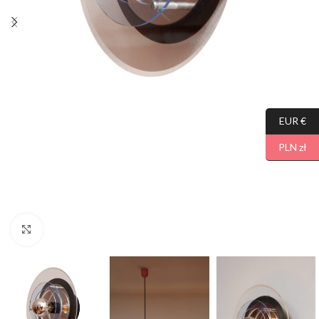
EUR €
PLN zł
Click to enlarge