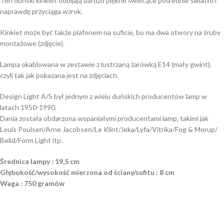
Ten duński kinkiet odbijają bardzo piękne świecące pośrednie światło i
naprawdę przyciąga wzrok.
Kinkiet może być także plafonem na suficie, bo ma dwa otwory na śruby
montażowe (zdjęcie).
Lampa okablowana w zestawie z lustrzaną żarówką E14 (mały gwint),
czyli tak jak pokazana jest na zdjęciach.
Design Light A/S był jednym z wielu duńskich producentów lamp w
latach 1950-1990.
Dania została obdarzona wspaniałymi producentami lamp, takimi jak
Louis Poulsen/Arne Jacobsen/Le Klint/Jeka/Lyfa/Vitrika/Fog & Morup/
Belid/Form Light itp.
Średnica lampy : 19,5 cm
Głębokość/wysokość mierzona od ściany/sufitu : 8 cm
Waga : 750 gramów