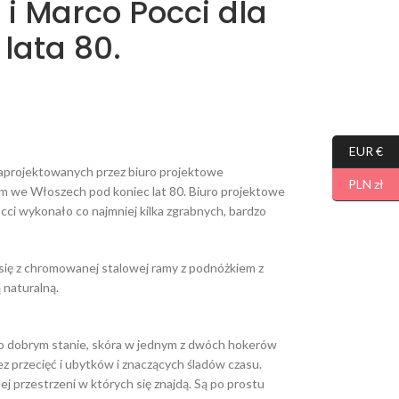
 i Marco Pocci dla
lata 80.
EUR €
 zaprojektowanych przez biuro projektowe
PLN zł
m we Włoszech pod koniec lat 80. Biuro projektowe
cci wykonało co najmniej kilka zgrabnych, bardzo
 się z chromowanej stalowej ramy z podnóżkiem z
 naturalną.
dobrym stanie, skóra w jednym z dwóch hokerów
ez przecięć i ubytków i znaczących śladów czasu.
j przestrzeni w których się znajdą. Są po prostu