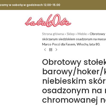
szamy w sobotę w godzinach 12.00-15.00
Strona główna
»
Sklep
»
Meble
»
Obrotowy s
skórzanym siedziskiem osadzonym na masyw
Marco Pocci dla Fasem, Włochy, lata 80.
Obrotowy stołe
barowy/hoker/kr
niebieskim skó
osadzonym na
chromowanej no