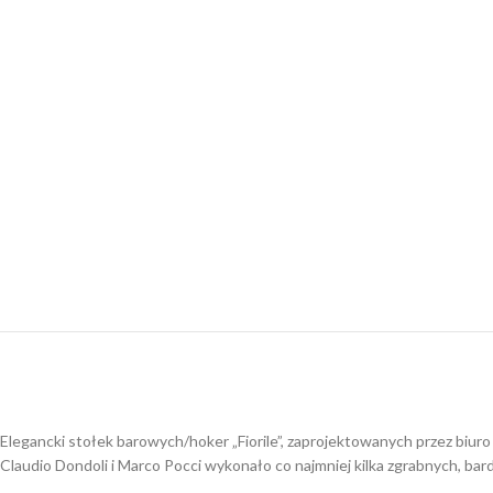
Elegancki stołek barowych/hoker „Fiorile”, zaprojektowanych przez biu
Claudio Dondoli i Marco Pocci wykonało co najmniej kilka zgrabnych, bar