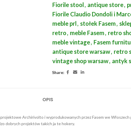
Fiorile stool
,
antique store
,
p
Fiorile Claudio Dondoli i Mar
meble prl
,
stołek Fasem
,
skle
retro
,
meble Fasem
,
retro s
meble vintage
,
Fasem furnitu
antique store warsaw
,
retro 
vintage shop warsaw
,
antyk 
Share:
OPIS
ro projektowe Archirivolto i wyprodukowanych przez Fasem we Włoszech 
dzo dobrych projektów takich ja te hokery.