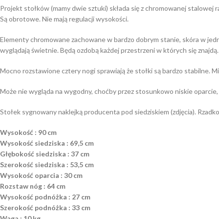
Projekt stołków (mamy dwie sztuki) składa się z chromowanej stalowej r
Są obrotowe. Nie mają regulacji wysokości.
Elementy chromowane zachowane w bardzo dobrym stanie, skóra w jednym 
wyglądają świetnie. Będą ozdobą każdej przestrzeni w których się znajdą.
Mocno rozstawione cztery nogi sprawiają że stołki są bardzo stabilne. Mi 
Może nie wygląda na wygodny, choćby przez stosunkowo niskie oparcie, al
Stołek sygnowany naklejką producenta pod siedziskiem (zdjęcia). Rzadko 
Wysokość : 90 cm
Wysokość siedziska : 69,5 cm
Głębokość siedziska : 37 cm
Szerokość siedziska : 53,5 cm
Wysokość oparcia : 30 cm
Rozstaw nóg : 64 cm
Wysokość podnóżka : 27 cm
Szerokość podnóżka : 33 cm
Waga : 10 kg