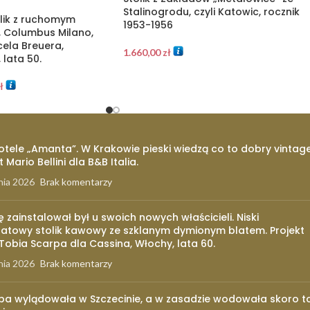
Stalinogrodu, czyli Katowic, rocznik
ik z ruchomym
1953-1956
 Columbus Milano,
cela Breuera,
1.660,00
zł
lata 50.
ł
otele „Amanta”. W Krakowie pieski wiedzą co to dobry vintage
t Mario Bellini dla B&B Italia.
nia 2026
Brak komentarzy
ię zainstalował był u swoich nowych właścicieli. Niski
atowy stolik kawowy ze szklanym dymionym blatem. Projekt
 Tobia Scarpa dla Cassina, Włochy, lata 60.
nia 2026
Brak komentarzy
pa wylądowała w Szczecinie, a w zasadzie wodowała skoro t