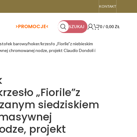
KONTAKT
>
PROMOCJE<
SZUKAJ
0
/
0,00
ZŁ
tołek barowy/hoker/krzesło „Fiorile”z niebieskim
nej chromowanej nodze, projekt Claudio Dondoli i
k
zesło „Fiorile”z
rzanym siedziskiem
 masywnej
dze, projekt