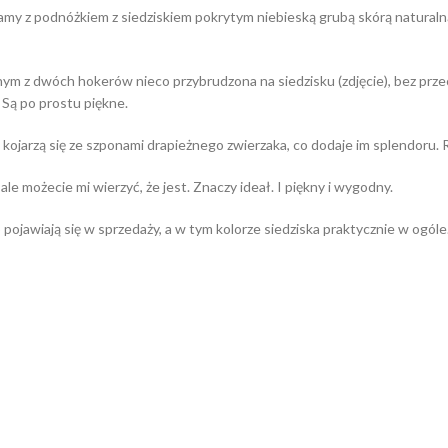
amy z podnóżkiem z siedziskiem pokrytym niebieską grubą skórą naturaln
z dwóch hokerów nieco przybrudzona na siedzisku (zdjęcie), bez przeci
 Są po prostu piękne.
kojarzą się ze szponami drapieżnego zwierzaka, co dodaje im splendoru. Ro
e możecie mi wierzyć, że jest. Znaczy ideał. I piękny i wygodny.
pojawiają się w sprzedaży, a w tym kolorze siedziska praktycznie w ogóle