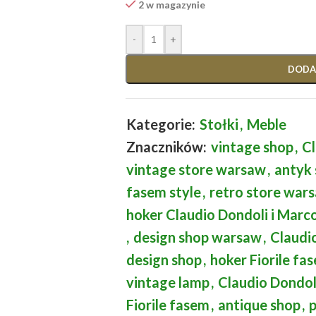
2 w magazynie
-
+
DODA
Kategorie:
Stołki
,
Meble
Znaczników:
vintage shop
,
Cl
vintage store warsaw
,
antyk
fasem style
,
retro store war
hoker Claudio Dondoli i Marc
,
design shop warsaw
,
Claudi
design shop
,
hoker Fiorile fa
vintage lamp
,
Claudio Dondol
Fiorile fasem
,
antique shop
,
p