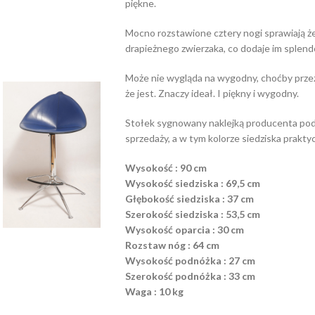
piękne.
Mocno rozstawione cztery nogi sprawiają że 
drapieżnego zwierzaka, co dodaje im splendor
Może nie wygląda na wygodny, choćby przez 
że jest. Znaczy ideał. I piękny i wygodny.
Stołek sygnowany naklejką producenta pod s
sprzedaży, a w tym kolorze siedziska prakty
Wysokość : 90 cm
Wysokość siedziska : 69,5 cm
Głębokość siedziska : 37 cm
Szerokość siedziska : 53,5 cm
Wysokość oparcia : 30 cm
Rozstaw nóg : 64 cm
Wysokość podnóżka : 27 cm
Szerokość podnóżka : 33 cm
Waga : 10 kg