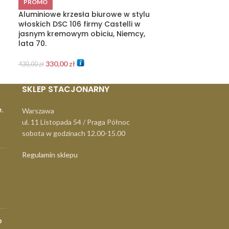
PROMO
dwustronną szu
Aluminiowe krzesła biurowe w stylu
60.
włoskich DSC 106 firmy Castelli w
jasnym kremowym obiciu, Niemcy,
430,00
zł
lata 70.
330,00
zł
430,00
zł
SKLEP STACJONARNY
.
Warszawa
ul. 11 Listopada 54 / Praga Północ
sobota w godzinach 12.00-15.00
Regulamin sklepu
o