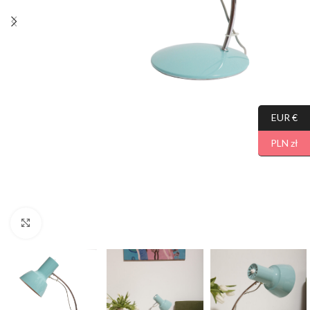
EUR €
PLN zł
Click to enlarge