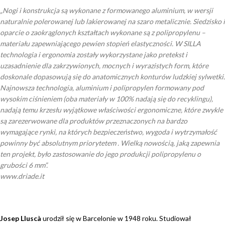
„Nogi i konstrukcja są wykonane z formowanego aluminium, w wersji
naturalnie polerowanej lub lakierowanej na szaro metalicznie. Siedzisko i
oparcie o zaokrąglonych kształtach wykonane są z polipropylenu –
materiału zapewniającego pewien stopień elastyczności. W SILLA
technologia i ergonomia zostały wykorzystane jako pretekst i
uzasadnienie dla zakrzywionych, mocnych i wyrazistych form, które
doskonale dopasowują się do anatomicznych konturów ludzkiej sylwetki.
Najnowsza technologia, aluminium i polipropylen formowany pod
wysokim ciśnieniem (oba materiały w 100% nadają się do recyklingu),
nadają temu krzesłu wyjątkowe właściwości ergonomiczne, które zwykle
są zarezerwowane dla produktów przeznaczonych na bardzo
wymagające rynki, na których bezpieczeństwo, wygoda i wytrzymałość
powinny być absolutnym priorytetem . Wielką nowością, jaką zapewnia
ten projekt, było zastosowanie do jego produkcji polipropylenu o
grubości 6 mm”.
www.driade.it
Josep Lluscà
urodził się w Barcelonie w 1948 roku. Studiował