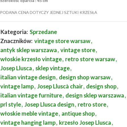
Szerokość oparcia : 45 cm
PODANA CENA DOTYCZY JEDNEJ SZTUKI KRZESŁA
Kategoria:
Sprzedane
Znaczników:
vintage store warsaw
,
antyk sklep warszawa
,
vintage store
,
włoskie krzesło vintage
,
retro store warsaw
,
Josep Llusca
,
sklep vintage
,
italian vintage design
,
design shop warsaw
,
vintage lamp
,
Josep Lluscà chair
,
design shop
,
italian vintage furniture
,
design sklep warszawa
,
prl style
,
Josep Llusca design
,
retro store
,
włoskie meble vintage
,
antique shop
,
vintage hanging lamp
,
krzesło Josep Llusca
,