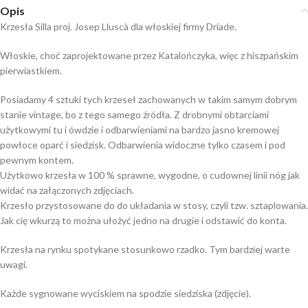
Opis
Krzesła Silla proj. Josep Lluscà dla włoskiej firmy Driade.
Włoskie, choć zaprojektowane przez Katalończyka, więc z hiszpańskim
pierwiastkiem.
Posiadamy 4 sztuki tych krzeseł zachowanych w takim samym dobrym
stanie vintage, bo z tego samego źródła. Z drobnymi obtarciami
użytkowymi tu i ówdzie i odbarwieniami na bardzo jasno kremowej
powłoce oparć i siedzisk. Odbarwienia widoczne tylko czasem i pod
pewnym kontem.
Użytkowo krzesła w 100 % sprawne, wygodne, o cudownej linii nóg jak
widać na załączonych zdjęciach.
Krzesło przystosowane do do układania w stosy, czyli tzw. sztaplowania.
Jak cię wkurzą to można ułożyć jedno na drugie i odstawić do konta.
Krzesła na rynku spotykane stosunkowo rzadko. Tym bardziej warte
uwagi.
Każde sygnowane wyciskiem na spodzie siedziska (zdjęcie).