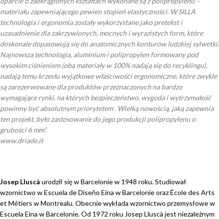
oparcie o zaokrąglonych kształtach wykonane są z polipropylenu –
materiału zapewniającego pewien stopień elastyczności. W SILLA
technologia i ergonomia zostały wykorzystane jako pretekst i
uzasadnienie dla zakrzywionych, mocnych i wyrazistych form, które
doskonale dopasowują się do anatomicznych konturów ludzkiej sylwetki.
Najnowsza technologia, aluminium i polipropylen formowany pod
wysokim ciśnieniem (oba materiały w 100% nadają się do recyklingu),
nadają temu krzesłu wyjątkowe właściwości ergonomiczne, które zwykle
są zarezerwowane dla produktów przeznaczonych na bardzo
wymagające rynki, na których bezpieczeństwo, wygoda i wytrzymałość
powinny być absolutnym priorytetem . Wielką nowością, jaką zapewnia
ten projekt, było zastosowanie do jego produkcji polipropylenu o
grubości 6 mm”.
www.driade.it
Josep Lluscà
urodził się w Barcelonie w 1948 roku. Studiował
wzornictwo w Escuela de Diseño Eina w Barcelonie oraz École des Arts
et Métiers w Montrealu. Obecnie wykłada wzornictwo przemysłowe w
Escuela Eina w Barcelonie. Od 1972 roku Josep Lluscà jest niezależnym