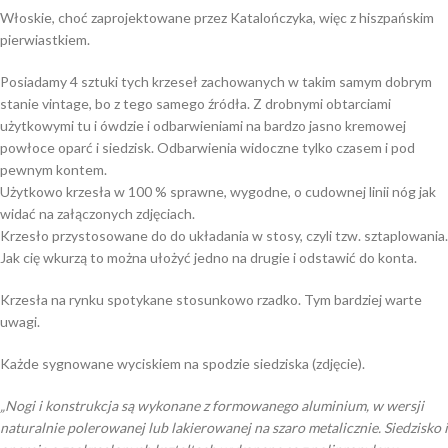
Włoskie, choć zaprojektowane przez Katalończyka, więc z hiszpańskim
pierwiastkiem.
Posiadamy 4 sztuki tych krzeseł zachowanych w takim samym dobrym
stanie vintage, bo z tego samego źródła. Z drobnymi obtarciami
użytkowymi tu i ówdzie i odbarwieniami na bardzo jasno kremowej
powłoce oparć i siedzisk. Odbarwienia widoczne tylko czasem i pod
pewnym kontem.
Użytkowo krzesła w 100 % sprawne, wygodne, o cudownej linii nóg jak
widać na załączonych zdjęciach.
Krzesło przystosowane do do układania w stosy, czyli tzw. sztaplowania.
Jak cię wkurzą to można ułożyć jedno na drugie i odstawić do konta.
Krzesła na rynku spotykane stosunkowo rzadko. Tym bardziej warte
uwagi.
Każde sygnowane wyciskiem na spodzie siedziska (zdjęcie).
„Nogi i konstrukcja są wykonane z formowanego aluminium, w wersji
naturalnie polerowanej lub lakierowanej na szaro metalicznie. Siedzisko i