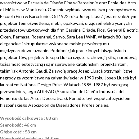
wzornictwo w Escuela de Diseño Eina w Barcelonie oraz École des Arts
et Métiers w Montrealu. Obecnie wykłada wzornictwo przemysłowe w
Escuela Eina w Barcelonie. Od 1972 roku Josep Lluscà jest niezależnym
projektantem oświetlenia, mebli, opakowań, urządzeń elektrycznych i
przedmiotów użytkowych dla firm Cassina, Driade, Flos, General Electric,
Oken, Permasa, Rosenthal, Sanyo, Sara Lee i WMF. W latach 80. jego
eleganckie i skrupulatnie wykonane meble przyniosły mu
międzynarodowe uznanie. Podobnie jak prace innych hiszpańskich
projektantów, projekty Josepa Lluscà często zachowują silną narodową
tożsamość estetyczną i są inspirowane katalońskimi projektantami,
takimi jak Antonio Gaudi. Za swoją pracę Josep Lluscà otrzymał liczne
nagrody za wzornictwo na całym świecie: w 1990 roku Josep Lluscà był
laureatem National Design Prize. W latach 1985-1987 był zastępcą
przewodniczącego ADI-FAD (Asociación de Diseño Industrial del
Fomento de las Artes Decorativas). Ponadto był współzałożycielem
hiszpańskiego Asociación de Diseñadores Profesionales.
Wysokość całkowita : 83 cm
Szerokość : 46 cm
Głębokość : 53 cm
Wysokość siedziska : 44,5 cm