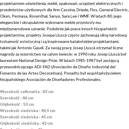
projektantem oświetlenia, mebli, opakowań, urządzeń elektrycznych i
przedmiotów użytkowych dla firm Cassina, Driade, Flos, General Electric,
Oken, Permasa, Rosenthal, Sanyo, Sara Lee i WMF. W latach 80. jego
eleganckie i skrupulatnie wykonane meble przyniosły mu
międzynarodowe uznanie. Podobnie jak prace innych hiszpańskich
projektantów, projekty Josepa Lluscà często zachowują silną narodową
tożsamość estetyczną i są inspirowane katalońskimi projektantami,
takimi jak Antonio Gaudi. Za swoją pracę Josep Lluscà otrzymał liczne
nagrody za wzornictwo na całym świecie: w 1990 roku Josep Lluscà był
laureatem National Design Prize. W latach 1985-1987 był zastępcą
przewodniczącego ADI-FAD (Asociación de Diseño Industrial del
Fomento de las Artes Decorativas). Ponadto był współzałożycielem
hiszpańskiego Asociación de Diseñadores Profesionales.
Wysokość całkowita : 83 cm
Szerokość : 46 cm
Głębokość : 53 cm
Wysokość siedziska : 44,5 cm
Szerokość siedziska : 45 cm
Głębokość siedziska : 43 cm