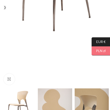
EUR €
PLN zł
Click to enlarge