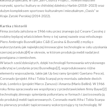
kilkoma projektami, w tym „Bin-County Project”, nowym miastem
rozrywki, sportu i kultury w chińskiej dzielnicy Harbin (2018–2023) oraz
dużym kompleksem sportowo-kulturalnym i mieszkalnym „Oasis” w
Kraje Zatoki Perskiej (2014-2022).
Kartka z historiii
Firma została założona w 1966 roku przez znanego już Cesare Cassinę z
rodziny będącej właścicielem firmy o tej samej nazwie oraz młodszego
Piero Ambrogio Busnelli jako C&B (Cassina & Busnelli) z myślą o
wykorzystaniu jak największej innowacyjne technologie w celu uzyskania
szerszej produkcji[4] w okresie, w którym produkcja mebli nadal jest
powiązana z rzemiosłem.
W latach sześćdziesiątych, dzięki technologii formowania wtryskowego
odkrytej w Londynie przez Busnellego[2], wyprodukowano różne
elementy wyposażenia, takie jak Up bez ramy (projekt Gaetano Pesce),
Coronado (projekt Afra i Tobia Scarpa) przy montażu zaledwie dwóch
śrub, Lombrico (projekt Marco Zanuso) i Amanta (Mario Bellini). W 1966
roku firma opracowała we współpracy z przedstawicielem firmy Bayer[2]
technologię zimnego spieniania poliuretanu w formach i zastosowała ją
do produkcji mebli tapicerowanych. Coronado marki Afra i Tobia Scarpa
to pierwszy produkt tapicerowany wykorzystujący tę technologię. W