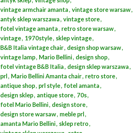
vintage armchair amanta
,
vintage store warsaw
,
antyk sklep warszawa
,
vintage store
,
fotel vintage amanta
,
retro store warsaw
,
vintage
,
1970style
,
sklep vintage
,
B&B Italia vintage chair
,
design shop warsaw
,
vintage lamp
,
Mario Bellini
,
design shop
,
fotel vintage B&B Italia
,
design sklep warszawa
,
prl
,
Mario Bellini Amanta chair
,
retro store
,
antique shop
,
prl style
,
fotel amanta
,
design sklep
,
antique store
,
70s
,
fotel Mario Bellini
,
design store
,
design store warsaw
,
meble prl
,
amanta Mario Bellini
,
sklep retro
,
vintage sklep warszawa
,
retro
,