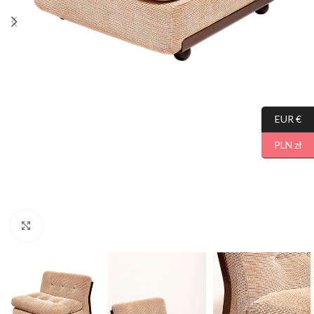
EUR €
PLN zł
Click to enlarge