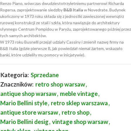
Renzo Piano, wówczas dwudziestotrzyletniemu partnerowi Richarda
Rogersa, zaprojektowanie siedziby
B&B Italia
w Novedrate. Budynek
ukończony w 1973 roku składa się z jednostki zawieszonej wewnątrz
rurowej konstrukcji ze stali i szkła, która nawiązuje do architektury
słynnego Centrum Pompidou w Paryżu, zaprojektowanego później przez
tych samych architektów.
W 1973 roku Busnelli przejął udziały Cassiny i zmienił nazwę firmy na
B&B Italia (gdzie pierwsze B, jak powiedział niemal żartem, wskazało
banki, które udzieliły mu pomocy w inicjatywie).
Kategoria:
Sprzedane
Znaczników:
retro shop warsaw
,
antique shop warsaw
,
meble vintage
,
Mario Bellini style
,
retro sklep warszawa
,
antique store warsaw
,
retro shop
,
Mario Bellini desig
,
vintage shop warsaw
,
antyk sklep
,
vintage shop
,