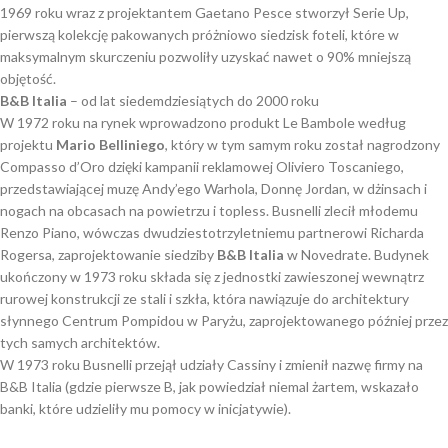
1969 roku wraz z projektantem Gaetano Pesce stworzył Serie Up,
pierwszą kolekcję pakowanych próżniowo siedzisk foteli, które w
maksymalnym skurczeniu pozwoliły uzyskać nawet o 90% mniejszą
objętość.
B&B Italia
– od lat siedemdziesiątych do 2000 roku
W 1972 roku na rynek wprowadzono produkt Le Bambole według
projektu
Mario Belliniego
, który w tym samym roku został nagrodzony
Compasso d’Oro dzięki kampanii reklamowej Oliviero Toscaniego,
przedstawiającej muzę Andy’ego Warhola, Donnę Jordan, w dżinsach i
nogach na obcasach na powietrzu i topless. Busnelli zlecił młodemu
Renzo Piano, wówczas dwudziestotrzyletniemu partnerowi Richarda
Rogersa, zaprojektowanie siedziby
B&B Italia
w Novedrate. Budynek
ukończony w 1973 roku składa się z jednostki zawieszonej wewnątrz
rurowej konstrukcji ze stali i szkła, która nawiązuje do architektury
słynnego Centrum Pompidou w Paryżu, zaprojektowanego później przez
tych samych architektów.
W 1973 roku Busnelli przejął udziały Cassiny i zmienił nazwę firmy na
B&B Italia (gdzie pierwsze B, jak powiedział niemal żartem, wskazało
banki, które udzieliły mu pomocy w inicjatywie).