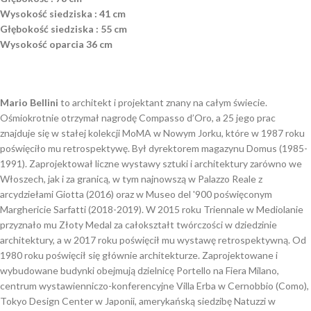
Wysokość siedziska : 41 cm
Głębokość siedziska : 55 cm
Wysokość oparcia 36 cm
Mario Bellini
to architekt i projektant znany na całym świecie.
Ośmiokrotnie otrzymał nagrodę Compasso d’Oro, a 25 jego prac
znajduje się w stałej kolekcji MoMA w Nowym Jorku, które w 1987 roku
poświęciło mu retrospektywę. Był dyrektorem magazynu Domus (1985-
1991). Zaprojektował liczne wystawy sztuki i architektury zarówno we
Włoszech, jak i za granicą, w tym najnowszą w Palazzo Reale z
arcydziełami Giotta (2016) oraz w Museo del '900 poświęconym
Marghericie Sarfatti (2018-2019). W 2015 roku Triennale w Mediolanie
przyznało mu Złoty Medal za całokształt twórczości w dziedzinie
architektury, a w 2017 roku poświęcił mu wystawę retrospektywną. Od
1980 roku poświęcił się głównie architekturze. Zaprojektowane i
wybudowane budynki obejmują dzielnicę Portello na Fiera Milano,
centrum wystawienniczo-konferencyjne Villa Erba w Cernobbio (Como),
Tokyo Design Center w Japonii, amerykańską siedzibę Natuzzi w