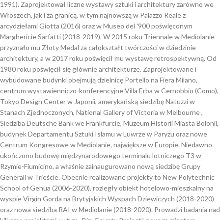
1991). Zaprojektował liczne wystawy sztuki i architektury zarówno we
Włoszech, jak i za granicą, w tym najnowszą w Palazzo Reale z
arcydziełami Giotta (2016) oraz w Museo del '900 poświęconym
Marghericie Sarfatti (2018-2019). W 2015 roku Triennale w Mediolanie
przyznało mu Złoty Medal za całokształt twórczości w dziedzinie
architektury, a w 2017 roku poświęcił mu wystawę retrospektywną. Od
1980 roku poświęcił się głównie architekturze. Zaprojektowane i
wybudowane budynki obejmują dzielnicę Portello na Fiera Milano,
centrum wystawienniczo-konferencyjne Villa Erba w Cernobbio (Como),
Tokyo Design Center w Japonii, amerykańską siedzibę Natuzzi w
Stanach Zjednoczonych, National Gallery of Victoria w Melbourne ,
Siedziba Deutsche Bank we Frankfurcie, Muzeum Historii Miasta Bolonii,
budynek Departamentu Sztuki Islamu w Luwrze w Paryżu oraz nowe
Centrum Kongresowe w Mediolanie, największe w Europie. Niedawno
ukończono budowę międzynarodowego terminalu lotniczego T3 w
Rzymie-Fiumicino, a właśnie zainaugurowano nową siedzibę Grupy
Generali w Trieście. Obecnie realizowane projekty to New Polytechnic
School of Genua (2006-2020), rozległy obiekt hotelowo-mieszkalny na
wyspie Virgin Gorda na Brytyjskich Wyspach Dziewiczych (2018-2020)
oraz nowa siedziba RAI w Mediolanie (2018-2020). Prowadzi badania nad