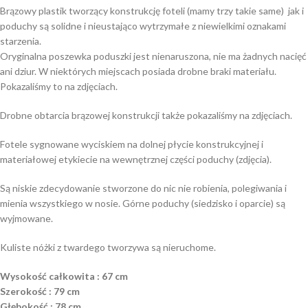
Brązowy plastik tworzący konstrukcję foteli (mamy trzy takie same) jak i
poduchy są solidne i nieustająco wytrzymałe z niewielkimi oznakami
starzenia.
Oryginalna poszewka poduszki jest nienaruszona, nie ma żadnych nacięć
ani dziur. W niektórych miejscach posiada drobne braki materiału.
Pokazaliśmy to na zdjęciach.
Drobne obtarcia brązowej konstrukcji także pokazaliśmy na zdjęciach.
Fotele sygnowane wyciskiem na dolnej płycie konstrukcyjnej i
materiałowej etykiecie na wewnętrznej części poduchy (zdjęcia).
Są niskie zdecydowanie stworzone do nic nie robienia, polegiwania i
mienia wszystkiego w nosie. Górne poduchy (siedzisko i oparcie) są
wyjmowane.
Kuliste nóżki z twardego tworzywa są nieruchome.
Wysokość całkowita : 67 cm
Szerokość : 79 cm
Głębokość : 78 cm