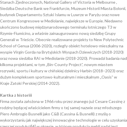
Stanach Zjednoczonych, National Gallery of Victoria w Melbourne ,
Siedziba Deutsche Bank we Frankfurcie, Muzeum Historii Miasta Bolonii,
budynek Departamentu Sztuki Islamu w Luwrze w Paryżu oraz nowe
Centrum Kongresowe w Mediolanie, największe w Europie. Niedawno
ukończono budowę międzynarodowego terminalu lotniczego T3 w
Rzymie-Fiumicino, a właśnie zainaugurowano nową siedzibę Grupy
Generali w Trieście. Obecnie realizowane projekty to New Polytechnic
School of Genua (2006-2020), rozległy obiekt hotelowo-mieszkalny na
wyspie Virgin Gorda na Brytyjskich Wyspach Dziewiczych (2018-2020)
oraz nowa siedziba RAI w Mediolanie (2018-2020). Prowadzi badania nad
kilkoma projektami, w tym „Bin-County Project”, nowym miastem
rozrywki, sportu i kultury w chińskiej dzielnicy Harbin (2018–2023) oraz
dużym kompleksem sportowo-kulturalnym i mieszkalnym „Oasis” w
Kraje Zatoki Perskiej (2014-2022).
Kartka z historiii
Firma została założona w 1966 roku przez znanego już Cesare Cassinę z
rodziny będącej właścicielem firmy o tej samej nazwie oraz młodszego
Piero Ambrogio Busnelli jako C&B (Cassina & Busnelli) z myślą o
wykorzystaniu jak największej innowacyjne technologie w celu uzyskania
szerszej produkcji[4] w okresie, w którym produkcja mebli nadal jest