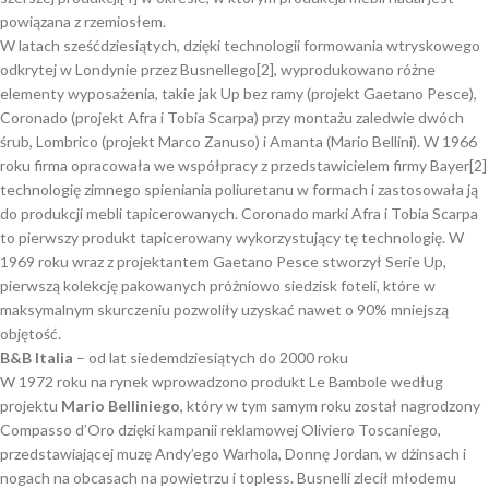
powiązana z rzemiosłem.
W latach sześćdziesiątych, dzięki technologii formowania wtryskowego
odkrytej w Londynie przez Busnellego[2], wyprodukowano różne
elementy wyposażenia, takie jak Up bez ramy (projekt Gaetano Pesce),
Coronado (projekt Afra i Tobia Scarpa) przy montażu zaledwie dwóch
śrub, Lombrico (projekt Marco Zanuso) i Amanta (Mario Bellini). W 1966
roku firma opracowała we współpracy z przedstawicielem firmy Bayer[2]
technologię zimnego spieniania poliuretanu w formach i zastosowała ją
do produkcji mebli tapicerowanych. Coronado marki Afra i Tobia Scarpa
to pierwszy produkt tapicerowany wykorzystujący tę technologię. W
1969 roku wraz z projektantem Gaetano Pesce stworzył Serie Up,
pierwszą kolekcję pakowanych próżniowo siedzisk foteli, które w
maksymalnym skurczeniu pozwoliły uzyskać nawet o 90% mniejszą
objętość.
B&B Italia
– od lat siedemdziesiątych do 2000 roku
W 1972 roku na rynek wprowadzono produkt Le Bambole według
projektu
Mario Belliniego
, który w tym samym roku został nagrodzony
Compasso d’Oro dzięki kampanii reklamowej Oliviero Toscaniego,
przedstawiającej muzę Andy’ego Warhola, Donnę Jordan, w dżinsach i
nogach na obcasach na powietrzu i topless. Busnelli zlecił młodemu