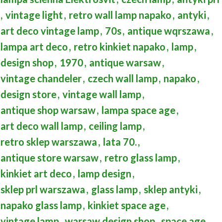
,
vintage light
,
retro wall lamp napako
,
antyki
,
art deco vintage lamp
,
70s
,
antique wqrszawa
,
lampa art deco
,
retro kinkiet napako
,
lamp
,
design shop
,
1970
,
antique warsaw
,
vintage chandeler
,
czech wall lamp
,
napako
,
design store
,
vintage wall lamp
,
antique shop warsaw
,
lampa space age
,
art deco wall lamp
,
ceiling lamp
,
retro sklep warszawa
,
lata 70.
,
antique store warsaw
,
retro glass lamp
,
kinkiet art deco
,
lamp design
,
sklep prl warszawa
,
glass lamp
,
sklep antyki
,
napako glass lamp
,
kinkiet space age
,
vintage lamp
,
warsaw design shop
,
space age
,