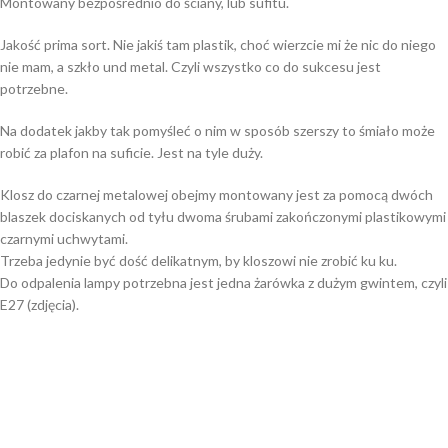
Montowany bezpośrednio do ściany, lub sufitu.
Jakość prima sort. Nie jakiś tam plastik, choć wierzcie mi że nic do niego
nie mam, a szkło und metal. Czyli wszystko co do sukcesu jest
potrzebne.
Na dodatek jakby tak pomyśleć o nim w sposób szerszy to śmiało może
robić za plafon na suficie. Jest na tyle duży.
Klosz do czarnej metalowej obejmy montowany jest za pomocą dwóch
blaszek dociskanych od tyłu dwoma śrubami zakończonymi plastikowymi
czarnymi uchwytami.
Trzeba jedynie być dość delikatnym, by kloszowi nie zrobić ku ku.
Do odpalenia lampy potrzebna jest jedna żarówka z dużym gwintem, czyli
E27 (zdjęcia).