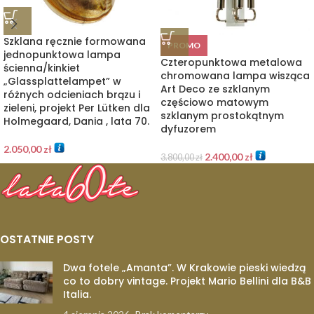
Szklana ręcznie formowana
PROMO
jednopunktowa lampa
Czteropunktowa metalowa
ścienna/kinkiet
chromowana lampa wisząca
„Glassplattelampet” w
Art Deco ze szklanym
różnych odcieniach brązu i
częściowo matowym
zieleni, projekt Per Lütken dla
szklanym prostokątnym
Holmegaard, Dania , lata 70.
dyfuzorem
2.050,00
zł
2.400,00
zł
3.800,00
zł
OSTATNIE POSTY
Dwa fotele „Amanta”. W Krakowie pieski wiedzą
co to dobry vintage. Projekt Mario Bellini dla B&B
Italia.