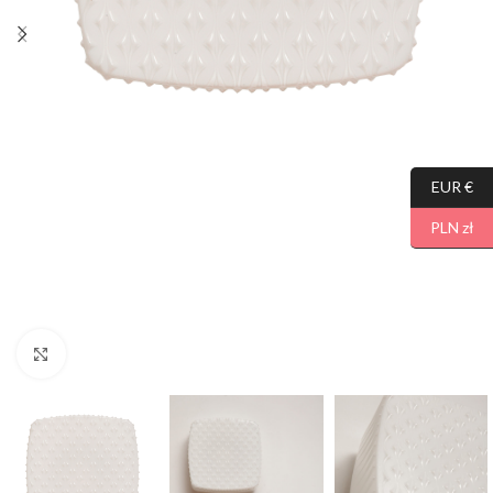
EUR €
PLN zł
Click to enlarge