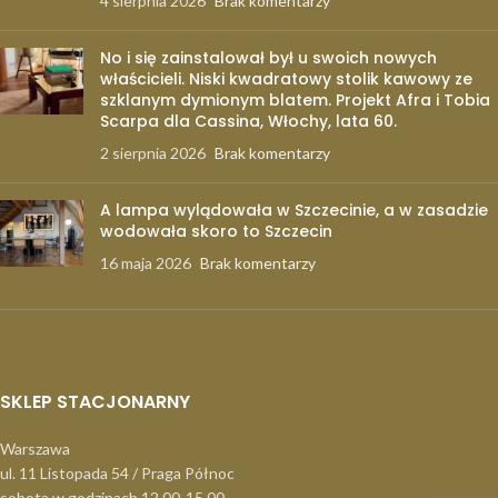
4 sierpnia 2026
Brak komentarzy
No i się zainstalował był u swoich nowych
właścicieli. Niski kwadratowy stolik kawowy ze
szklanym dymionym blatem. Projekt Afra i Tobia
Scarpa dla Cassina, Włochy, lata 60.
2 sierpnia 2026
Brak komentarzy
A lampa wylądowała w Szczecinie, a w zasadzie
wodowała skoro to Szczecin
16 maja 2026
Brak komentarzy
SKLEP STACJONARNY
Warszawa
ul. 11 Listopada 54 / Praga Północ
sobota w godzinach 12.00-15.00