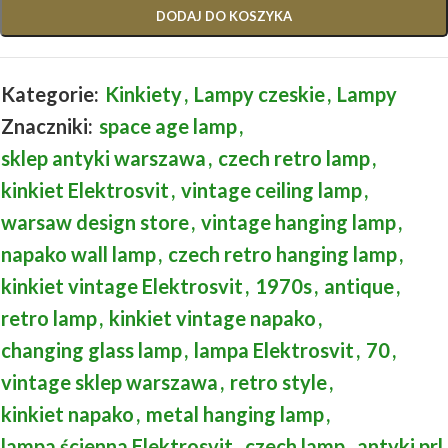
DODAJ DO KOSZYKA
Kategorie:
Kinkiety
,
Lampy czeskie
,
Lampy
Znaczniki:
space age lamp
,
sklep antyki warszawa
,
czech retro lamp
,
kinkiet Elektrosvit
,
vintage ceiling lamp
,
warsaw design store
,
vintage hanging lamp
,
napako wall lamp
,
czech retro hanging lamp
,
kinkiet vintage Elektrosvit
,
1970s
,
antique
,
retro lamp
,
kinkiet vintage napako
,
changing glass lamp
,
lampa Elektrosvit
,
70
,
vintage sklep warszawa
,
retro style
,
kinkiet napako
,
metal hanging lamp
,
lampa ścienna Elektrosvit
,
czech lamp
,
antyki prl