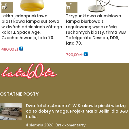
Lekka jednopunktowa
Trzypunktowa aluminiowa
plastikowa lampa sufitowa
lampa biurkowa z
w dwóch odcieniach żółtego
regulowaną wysokością
koloru, Space Age,
ruchomych kloszy, firma VEB
Czechosłowacja, lata 70.
Tafelgeräte Dessau, DDR,
lata 70.
480,00
zł
790,00
zł
OSTATNIE POSTY
Dwa fotele „Amanta”. W Krakowie pieski wiedzą
co to dobry vintage. Projekt Mario Bellini dla B&B
Italia.
4 sierpnia 2026
Brak komentarzy