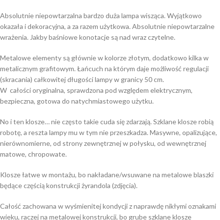
Absolutnie niepowtarzalna bardzo duża lampa wisząca. Wyjątkowo
okazała i dekoracyjna, a za razem użytkowa. Absolutnie niepowtarzalne
wrażenia. Jakby baśniowe konotacje są nad wraz czytelne.
Metalowe elementy są głównie w kolorze złotym, dodatkowo kilka w
metalicznym grafitowym. Łańcuch na którym daje możliwość regulacji
(skracania) całkowitej długości lampy w granicy 50 cm.
W całości oryginalna, sprawdzona pod względem elektrycznym,
bezpieczna, gotowa do natychmiastowego użytku.
No i ten klosze… nie często takie cuda się zdarzają. Szklane klosze robią
robotę, a reszta lampy mu w tym nie przeszkadza. Masywne, opalizujące,
nierównomierne, od strony zewnętrznej w połysku, od wewnętrznej
matowe, chropowate.
Klosze łatwe w montażu, bo nakładane/wsuwane na metalowe blaszki
będące częścią konstrukcji żyrandola (zdjęcia).
Całość zachowana w wyśmienitej kondycji z naprawdę nikłymi oznakami
wieku, raczej na metalowej konstrukcji, bo grube szklane klosze