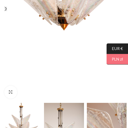
EUR €
PLN zł
Click to enlarge