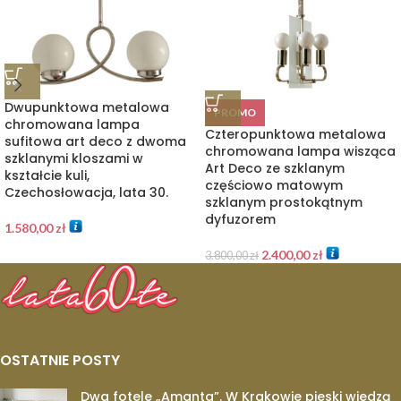
Dwupunktowa metalowa
PROMO
chromowana lampa
Czteropunktowa metalowa
sufitowa art deco z dwoma
chromowana lampa wisząca
szklanymi kloszami w
Art Deco ze szklanym
kształcie kuli,
częściowo matowym
Czechosłowacja, lata 30.
szklanym prostokątnym
dyfuzorem
1.580,00
zł
2.400,00
zł
3.800,00
zł
OSTATNIE POSTY
Dwa fotele „Amanta”. W Krakowie pieski wiedzą