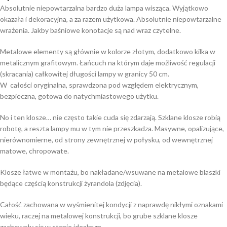
Absolutnie niepowtarzalna bardzo duża lampa wisząca. Wyjątkowo
okazała i dekoracyjna, a za razem użytkowa. Absolutnie niepowtarzalne
wrażenia. Jakby baśniowe konotacje są nad wraz czytelne.
Metalowe elementy są głównie w kolorze złotym, dodatkowo kilka w
metalicznym grafitowym. Łańcuch na którym daje możliwość regulacji
(skracania) całkowitej długości lampy w granicy 50 cm.
W całości oryginalna, sprawdzona pod względem elektrycznym,
bezpieczna, gotowa do natychmiastowego użytku.
No i ten klosze… nie często takie cuda się zdarzają. Szklane klosze robią
robotę, a reszta lampy mu w tym nie przeszkadza. Masywne, opalizujące,
nierównomierne, od strony zewnętrznej w połysku, od wewnętrznej
matowe, chropowate.
Klosze łatwe w montażu, bo nakładane/wsuwane na metalowe blaszki
będące częścią konstrukcji żyrandola (zdjęcia).
Całość zachowana w wyśmienitej kondycji z naprawdę nikłymi oznakami
wieku, raczej na metalowej konstrukcji, bo grube szklane klosze
zachowały się w stanie idealnym.