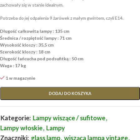
zachowały się w stanie idealnym.
Potrzeba do jej odpalenia 9 żarówek z małym gwintem, czyli E14.
Długość całkowita lampy : 135 cm
Średnica / rozpiętość lampy : 71 cm
Wysokość kloszy : 35,5 cm
Szerokość kloszy : 18 cm
Długość łańcucha pod podsufitką : 50 cm
Waga : 17 kg
1 w magazynie
DODAJ DO KOSZYKA
Kategorie:
Lampy wiszące / sufitowe
,
Lampy włoskie
,
Lampy
Znaczniki:
glass lamp
,
wisząca lampa vintage
,