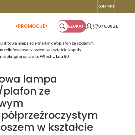
KONTAKT
>
PROMOCJE<
SZUKAJ
0
/
0,00
ZŁ
nktowa lampa ścienna/kinkiet/plafon ze szklanym
 reliefowanym kloszem w kształcie kopuły
ej okrągłej oprawie, Włochy, lata 80.
towa lampa
/plafon ze
owym
 półprzeźroczystym
loszem w kształcie