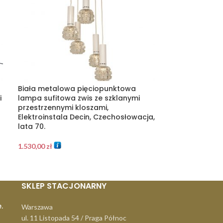
Biała metalowa pięciopunktowa
Chromowana 
i
lampa sufitowa zwis ze szklanymi
jednopunktow
przestrzennymi kloszami,
biurkowa/stoł
Elektroinstala Decin, Czechosłowacja,
szklanym klos
lata 70.
dla Napako, C
XX wieku.
1.530,00
zł
1.670,00
zł
SKLEP STACJONARNY
.
Warszawa
ul. 11 Listopada 54 / Praga Północ