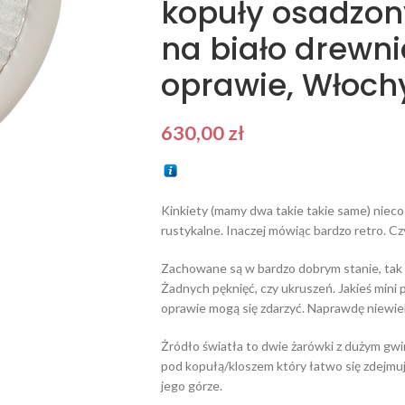
kopuły osadzon
na biało drewni
oprawie, Włochy
630,00
zł
Kinkiety (mamy dwa takie takie same) nieco
rustykalne. Inaczej mówiąc bardzo retro. Cz
Zachowane są w bardzo dobrym stanie, tak e
Żadnych pęknięć, czy ukruszeń. Jakieś mini 
oprawie mogą się zdarzyć. Naprawdę niewiel
Żródło światła to dwie żarówki z dużym gwint
pod kopułą/kloszem który łatwo się zdejmu
jego górze.