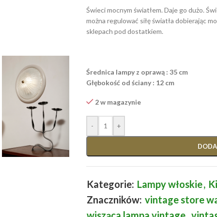
Świeci mocnym światłem. Daje go dużo. Świe
można regulować siłę światła dobierając moc
sklepach pod dostatkiem.
Średnica lampy z oprawą : 35 cm
Głębokość od ściany : 12 cm
2 w magazynie
-
+
DODA
Kategorie:
Lampy włoskie
,
K
Znaczników:
vintage store w
wisząca lampa vintage
,
vinta