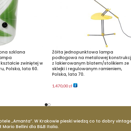
lona szklana
Żółta jednopunktowa lampa
lampa
podłogowa na metalowej konstrukcj
kształcie zwiniętej w
z lakierowanym blatem/stolikiem ze
u, Polska, lata 60.
sklejki i regulowanym ramieniem,
Polska, lata 70.
1.470,00
zł
otele „Amanta”. W Krakowie pieski wiedzą co to dobry vintage
t Mario Bellini dla B&B Italia.