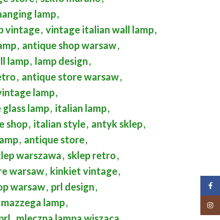
hanging lamp
,
p vintage
,
vintage italian wall lamp
,
lamp
,
antique shop warsaw
,
ll lamp
,
lamp design
,
etro
,
antique store warsaw
,
vintage lamp
,
 glass lamp
,
italian lamp
,
e shop
,
italian style
,
antyk sklep
,
 lamp
,
antique store
,
klep warszawa
,
sklep retro
,
ore warsaw
,
kinkiet vintage
,
hop warsaw
,
prl design
,
Face
mazzega lamp
,
Insta
prl
,
mleczna lampa wiszaca
,