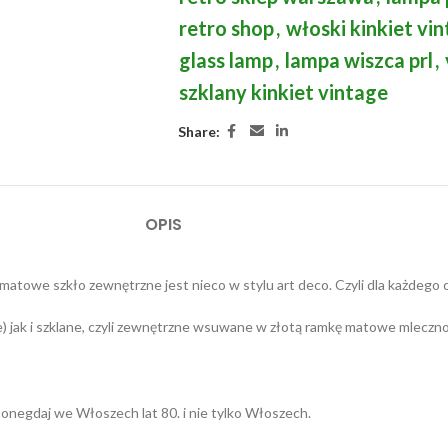
retro shop
,
włoski kinkiet vi
glass lamp
,
lampa wiszca prl
,
szklany kinkiet vintage
Share:
OPIS
matowe szkło zewnętrzne jest nieco w stylu art deco. Czyli dla każdego 
jak i szklane, czyli zewnętrzne wsuwane w złotą ramkę matowe mlecznobia
 onegdaj we Włoszech lat 80. i nie tylko Włoszech.