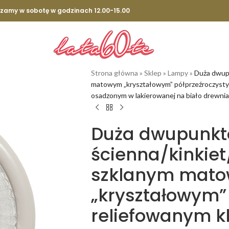
szamy w sobotę w godzinach 12.00-15.00
Strona główna
»
Sklep
»
Lampy
»
Duża dwupu
matowym „kryształowym” półprzeźroczystym
osadzonym w lakierowanej na biało drewnian
Duża dwupunk
ścienna/kinkiet
szklanym mat
„kryształowym”
reliefowanym k