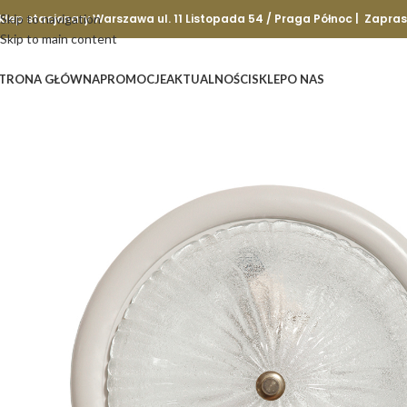
klep stacjonary Warszawa ul. 11 Listopada 54 / Praga Północ | Zapra
Skip to navigation
Skip to main content
TRONA GŁÓWNA
PROMOCJE
AKTUALNOŚCI
SKLEP
O NAS