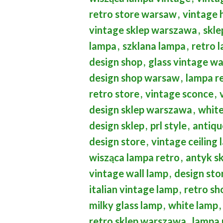
retro store warsaw
,
vintage 
vintage sklep warszawa
,
skle
lampa
,
szklana lampa
,
retro 
design shop
,
glass vintage wa
design shop warsaw
,
lampa r
retro store
,
vintage sconce
,
design sklep warszawa
,
white
design sklep
,
prl style
,
antiqu
design store
,
vintage ceiling
wisząca lampa retro
,
antyk s
vintage wall lamp
,
design st
italian vintage lamp
,
retro s
milky glass lamp
,
white lamp
,
retro sklep warszawa
,
lampa 