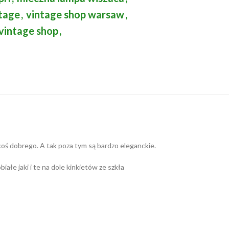
ntage
,
vintage shop warsaw
,
vintage shop
,
coś dobrego. A tak poza tym są bardzo eleganckie.
łe jaki i te na dole kinkietów ze szkła