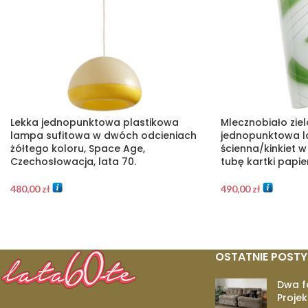
Lekka jednopunktowa plastikowa
Mlecznobiało zie
lampa sufitowa w dwóch odcieniach
jednopunktowa 
żółtego koloru, Space Age,
ścienna/kinkiet w 
Czechosłowacja, lata 70.
tubę kartki papier
480,00
zł
490,00
zł
OSTATNIE POSTY
Dwa f
Projek