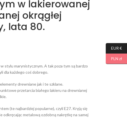
ym w lakierowanej
anej okrągłej
, lata 80.
EUR €
PLN zł
 w stylu marynistycznym. A tak poza tym są bardzo
yli dla każdego coś dobrego.
lementy drewniane jak i te szklane.
punktowe przetarcia białego lakieru na drewnianej
kie.
em (te najbardziej popularne), czyli E27. Kryją się
je odkręcając metalową ozdobną nakrętkę na samej