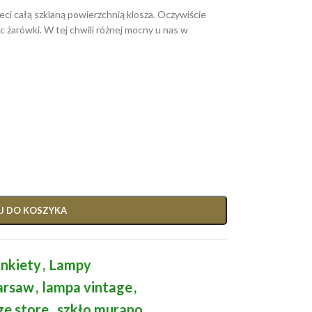
ci całą szklaną powierzchnią klosza. Oczywiście
 żarówki. W tej chwili różnej mocny u nas w
J DO KOSZYKA
inkiety
,
Lampy
arsaw
,
lampa vintage
,
ge store
,
szkło murano
,