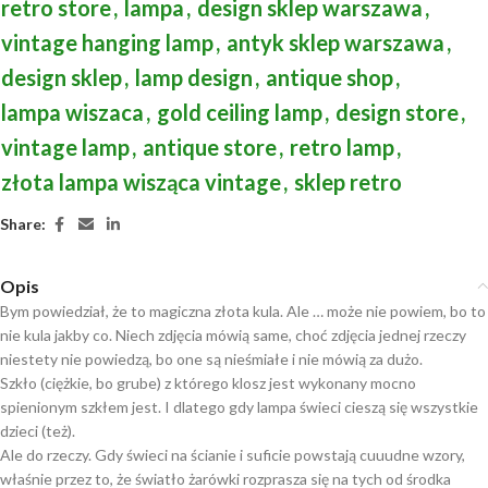
retro store
,
lampa
,
design sklep warszawa
,
vintage hanging lamp
,
antyk sklep warszawa
,
design sklep
,
lamp design
,
antique shop
,
lampa wiszaca
,
gold ceiling lamp
,
design store
,
vintage lamp
,
antique store
,
retro lamp
,
złota lampa wisząca vintage
,
sklep retro
Share:
Opis
Bym powiedział, że to magiczna złota kula. Ale … może nie powiem, bo to
nie kula jakby co. Niech zdjęcia mówią same, choć zdjęcia jednej rzeczy
niestety nie powiedzą, bo one są nieśmiałe i nie mówią za dużo.
Szkło (ciężkie, bo grube) z którego klosz jest wykonany mocno
spienionym szkłem jest. I dlatego gdy lampa świeci cieszą się wszystkie
dzieci (też).
Ale do rzeczy. Gdy świeci na ścianie i suficie powstają cuuudne wzory,
właśnie przez to, że światło żarówki rozprasza się na tych od środka