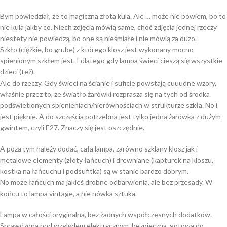
Bym powiedział, że to magiczna złota kula. Ale … może nie powiem, bo to
nie kula jakby co. Niech zdjęcia mówią same, choć zdjęcia jednej rzeczy
niestety nie powiedzą, bo one są nieśmiałe i nie mówią za dużo.
Szkło (ciężkie, bo grube) z którego klosz jest wykonany mocno
spienionym szkłem jest. I dlatego gdy lampa świeci cieszą się wszystkie
dzieci (też).
Ale do rzeczy. Gdy świeci na ścianie i suficie powstają cuuudne wzory,
właśnie przez to, że światło żarówki rozprasza się na tych od środka
podświetlonych spienieniach/nierównościach w strukturze szkła. No i
jest pięknie. A do szczęścia potrzebna jest tylko jedna żarówka z dużym
gwintem, czyli E27. Znaczy się jest oszczędnie.
A poza tym należy dodać, cała lampa, zarówno szklany klosz jak i
metalowe elementy (złoty łańcuch) i drewniane (kapturek na kloszu,
kostka na łańcuchu i podsufitka) są w stanie bardzo dobrym.
No może łańcuch ma jakieś drobne odbarwienia, ale bez przesady. W
końcu to lampa vintage, a nie nówka sztuka.
Lampa w całości oryginalna, bez żadnych współczesnych dodatków.
Sprawdzona pod względem elektrycznym, bezpieczna, gotowa do