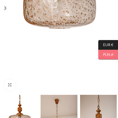
EUR €
PLN zł
Click to enlarge