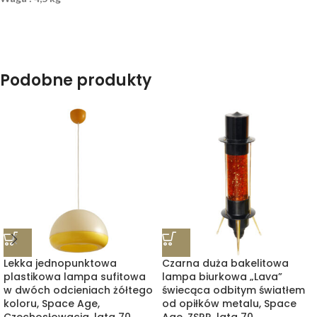
Podobne produkty
Lekka jednopunktowa
Czarna duża bakelitowa
plastikowa lampa sufitowa
lampa biurkowa „Lava”
w dwóch odcieniach żółtego
świecąca odbitym światłem
koloru, Space Age,
od opiłków metalu, Space
Czechosłowacja, lata 70.
Age, ZSRR, lata 70.