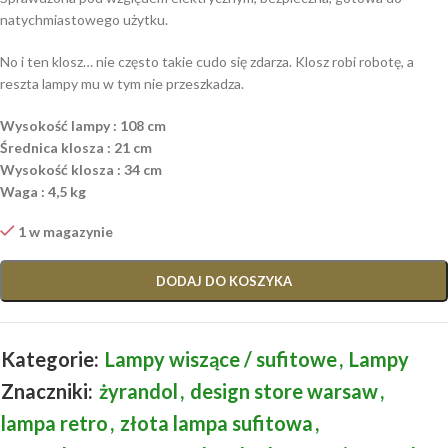
natychmiastowego użytku.
No i ten klosz… nie często takie cudo się zdarza. Klosz robi robotę, a
reszta lampy mu w tym nie przeszkadza.
Wysokość lampy : 108 cm
Średnica klosza : 21 cm
Wysokość klosza : 34 cm
Waga : 4,5 kg
1 w magazynie
DODAJ DO KOSZYKA
Kategorie:
Lampy wiszące / sufitowe
,
Lampy
Znaczniki:
żyrandol
,
design store warsaw
,
lampa retro
,
złota lampa sufitowa
,