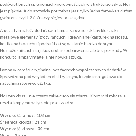
podświetlonych spienieniach/nierównościach w strukturze szkła. No i
jest pięknie. A do szczęścia potrzebna jest tylko jedna żarówka z dużym
gwintem, czyli E27. Znaczy się jest oszczędnie.
A poza tym należy dodać, cała lampa, zarówno szklany klosz jak i
metalowe elementy (złoty łańcuch) i drewniane (kapturek na kloszu,
kostka na łańcuchu i podsufitka) są w stanie bardzo dobrym.
No może łańcuch ma jakieś drobne odbarwienia, ale bez przesady. W
końcu to lampa vintage, a nie nówka sztuka.
Lampa w całości oryginalna, bez żadnych współczesnych dodatków.
Sprawdzona pod względem elektrycznym, bezpieczna, gotowa do
natychmiastowego użytku.
No i ten klosz… nie często takie cudo się zdarza. Klosz robi robotę, a
reszta lampy mu w tym nie przeszkadza.
Wysokość lampy : 108 cm
Średnica klosza : 21 cm
Wysokość klosza : 34 cm
Waga : 4,5 kg