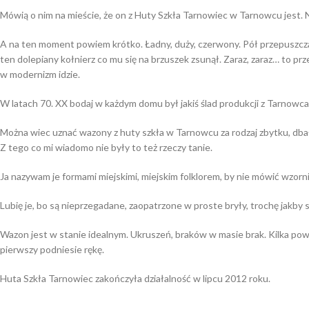
Mówią o nim na mieście, że on z Huty Szkła Tarnowiec w Tarnowcu jest. No to
A na ten moment powiem krótko. Ładny, duży, czerwony. Pół przepuszczaln
ten dolepiany kołnierz co mu się na brzuszek zsunął. Zaraz, zaraz… to prze
w modernizm idzie.
W latach 70. XX bodaj w każdym domu był jakiś ślad produkcji z Tarnowca. 
Można wiec uznać wazony z huty szkła w Tarnowcu za rodzaj zbytku, dba
Z tego co mi wiadomo nie były to też rzeczy tanie.
Ja nazywam je formami miejskimi, miejskim folklorem, by nie mówić wzo
Lubię je, bo są nieprzegadane, zaopatrzone w proste bryły, trochę jakby
Wazon jest w stanie idealnym. Ukruszeń, braków w masie brak. Kilka p
pierwszy podniesie rękę.
Huta Szkła Tarnowiec zakończyła działalność w lipcu 2012 roku.