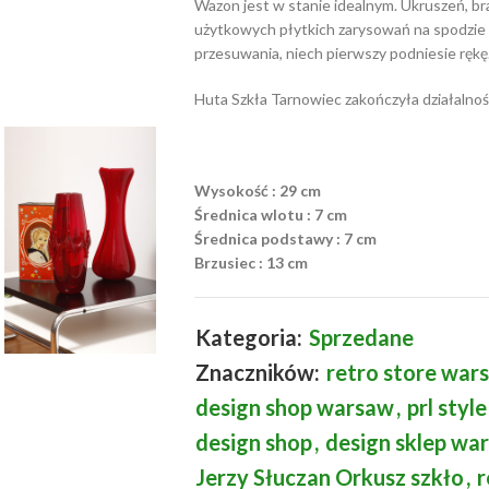
Wazon jest w stanie idealnym. Ukruszeń, b
użytkowych płytkich zarysowań na spodzie 
przesuwania, niech pierwszy podniesie rękę
Huta Szkła Tarnowiec zakończyła działalnoś
Wysokość : 29 cm
Średnica wlotu : 7 cm
Średnica podstawy : 7 cm
Brzusiec : 13 cm
Kategoria:
Sprzedane
Znaczników:
retro store war
design shop warsaw
,
prl style
design shop
,
design sklep wa
Jerzy Słuczan Orkusz szkło
,
r