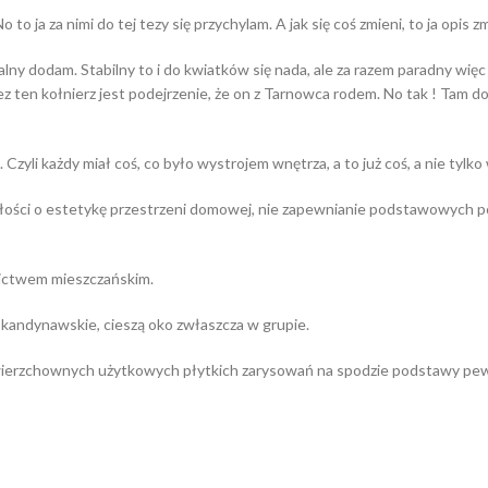
 ja za nimi do tej tezy się przychylam. A jak się coś zmieni, to ja opis zm
y dodam. Stabilny to i do kwiatków się nada, ale za razem paradny więc 
z ten kołnierz jest podejrzenie, że on z Tarnowca rodem. No tak ! Tam dokl
Czyli każdy miał coś, co było wystrojem wnętrza, a to już coś, a nie tylko
łości o estetykę przestrzeni domowej, nie zapewnianie podstawowych pot
rnictwem mieszczańskim.
 skandynawskie, cieszą oko zwłaszcza w grupie.
owierzchownych użytkowych płytkich zarysowań na spodzie podstawy pewn