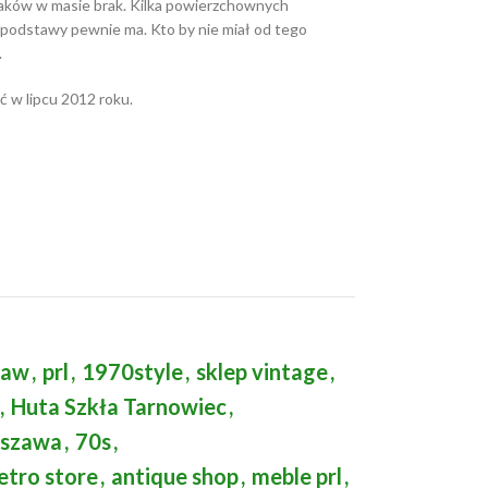
raków w masie brak. Kilka powierzchownych
podstawy pewnie ma. Kto by nie miał od tego
.
ć w lipcu 2012 roku.
saw
,
prl
,
1970style
,
sklep vintage
,
,
Huta Szkła Tarnowiec
,
rszawa
,
70s
,
etro store
,
antique shop
,
meble prl
,