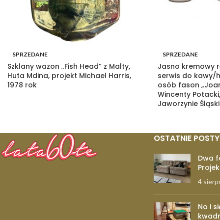
SPRZEDANE
SPRZEDANE
Szklany wazon „Fish Head” z Malty,
Jasno kremowy r
Huta Mdina, projekt Michael Harris,
serwis do kawy/h
1978 rok
osób fason „Joan
Wincenty Potacki,
Jaworzynie Śląski
OSTATNIE POSTY
Dwa f
Projek
4 sierp
No i s
kwadr