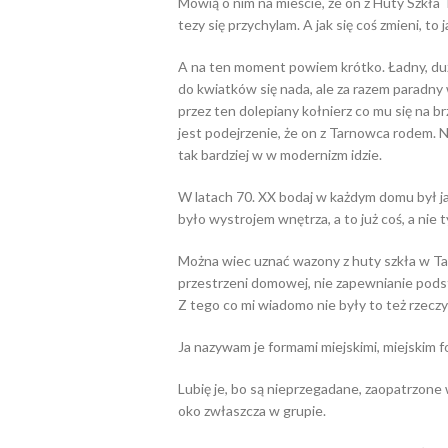
Mówią o nim na mieście, że on z Huty Szkła 
tezy się przychylam. A jak się coś zmieni, to j
A na ten moment powiem krótko. Ładny, duży
do kwiatków się nada, ale za razem paradny 
przez ten dolepiany kołnierz co mu się na br
jest podejrzenie, że on z Tarnowca rodem. No
tak bardziej w w modernizm idzie.
W latach 70. XX bodaj w każdym domu był jaki
było wystrojem wnętrza, a to już coś, a nie 
Można wiec uznać wazony z huty szkła w Tar
przestrzeni domowej, nie zapewnianie podst
Z tego co mi wiadomo nie były to też rzeczy
Ja nazywam je formami miejskimi, miejskim 
Lubię je, bo są nieprzegadane, zaopatrzone 
oko zwłaszcza w grupie.