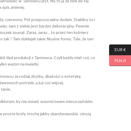
Tarnowiec w Tarnowcu jest. No to ja za nimi do tej
a opis zmienię.
, czerwony. Pół przepuszczalny dodam. Stabilny to i
więc sam z siebie jest bardzo dekoracyjny. Pewnie
zuszek zsunął. Zaraz, zaraz… to przez ten kołnierz
 tak ! Tam doklejali takie fikuśne formy. Tyle, że ten
EUR €
ś ślad produkcji z Tarnowca. Czyli każdy miał coś, co
PLN zł
tylko wazon na kwiatki.
nowcu za rodzaj zbytku, dbałości o estetykę
awowych potrzeb, a już coś więcej.
 tanie.
folklorem, by nie mówić wzornictwem mieszczańskim.
w proste bryły, trochę jakby skandynawskie, cieszą