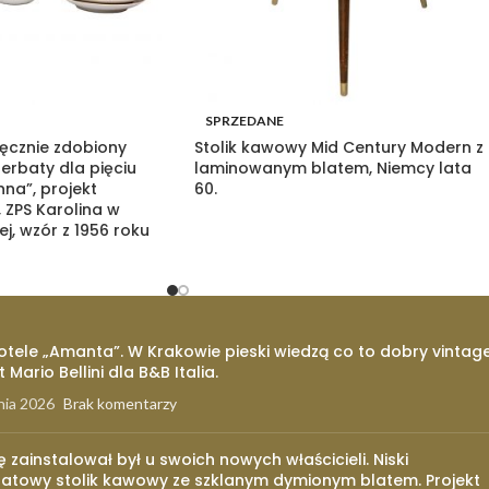
SPRZEDANE
ęcznie zdobiony
Stolik kawowy Mid Century Modern z
erbaty dla pięciu
laminowanym blatem, Niemcy lata
na”, projekt
60.
 ZPS Karolina w
ej, wzór z 1956 roku
otele „Amanta”. W Krakowie pieski wiedzą co to dobry vintage
t Mario Bellini dla B&B Italia.
nia 2026
Brak komentarzy
ię zainstalował był u swoich nowych właścicieli. Niski
atowy stolik kawowy ze szklanym dymionym blatem. Projekt