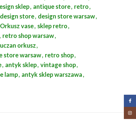
esign sklep
,
antique store
,
retro
,
design store
,
design store warsaw
,
 Orkusz vase
,
sklep retro
,
,
retro shop warsaw
,
łuczan orkusz
,
e store warsaw
,
retro shop
,
e
,
antyk sklep
,
vintage shop
,
e lamp
,
antyk sklep warszawa
,
Face
Insta