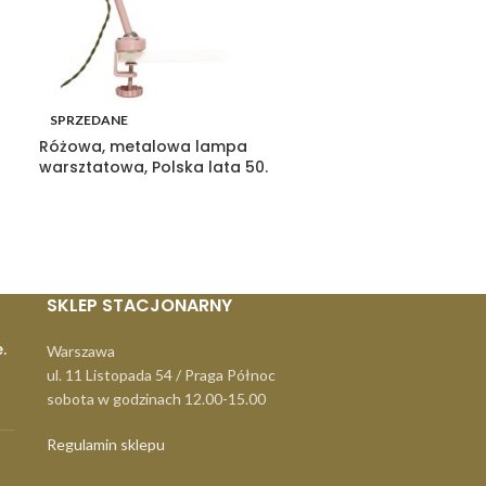
SPRZEDANE
SPRZEDANE
Różowa, metalowa lampa
Polska Lampa 
warsztatowa, Polska lata 50.
Bracia Borkows
SKLEP STACJONARNY
.
Warszawa
ul. 11 Listopada 54 / Praga Północ
sobota w godzinach 12.00-15.00
Regulamin sklepu