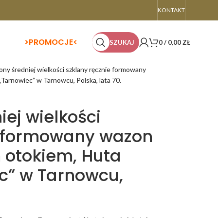
KONTAKT
>
PROMOCJE<
SZUKAJ
0
/
0,00
ZŁ
ny średniej wielkości szklany ręcznie formowany
Tarnowiec” w Tarnowcu, Polska, lata 70.
ej wielkości
e formowany wazon
 otokiem, Huta
ec” w Tarnowcu,