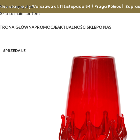
klep stacjonary Warszawa ul. 11 Listopada 54 / Praga Północ | Zapra
Skip to navigation
Skip to main content
TRONA GŁÓWNA
PROMOCJE
AKTUALNOŚCI
SKLEP
O NAS
SPRZEDANE