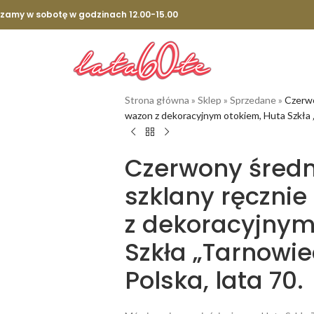
szamy w sobotę w godzinach 12.00-15.00
Strona główna
»
Sklep
»
Sprzedane
»
Czerwo
wazon z dekoracyjnym otokiem, Huta Szkła „
Czerwony średni
szklany ręczni
z dekoracyjnym
Szkła „Tarnowi
Polska, lata 70.