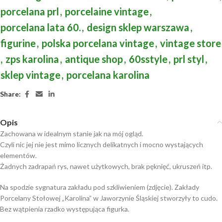
porcelana prl
,
porcelaine vintage
,
porcelana lata 60.
,
design sklep warszawa
,
figurine
,
polska porcelana vintage
,
vintage store
,
zps karolina
,
antique shop
,
60sstyle
,
prl styl
,
sklep vintage
,
porcelana karolina
Share:
Opis
Zachowana w idealnym stanie jak na mój ogląd.
Czyli nic jej nie jest mimo licznych delikatnych i mocno wystających
elementów.
Żadnych zadrapań rys, nawet użytkowych, brak pęknięć, ukruszeń itp.
Na spodzie sygnatura zakładu pod szkliwieniem (zdjęcie). Zakłady
Porcelany Stołowej „Karolina” w Jaworzynie Śląskiej stworzyły to cudo.
Bez wątpienia rzadko występująca figurka.