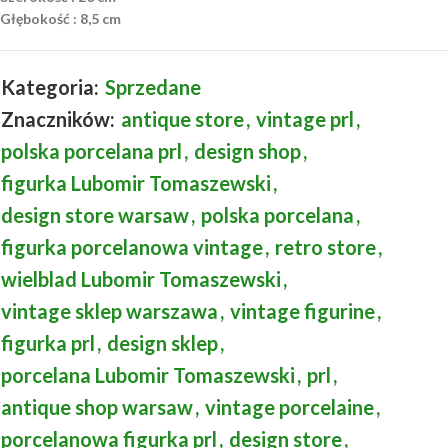
Głębokość : 8,5 cm
Kategoria:
Sprzedane
Znaczników:
antique store
,
vintage prl
,
polska porcelana prl
,
design shop
,
figurka Lubomir Tomaszewski
,
design store warsaw
,
polska porcelana
,
figurka porcelanowa vintage
,
retro store
,
wielblad Lubomir Tomaszewski
,
vintage sklep warszawa
,
vintage figurine
,
figurka prl
,
design sklep
,
porcelana Lubomir Tomaszewski
,
prl
,
antique shop warsaw
,
vintage porcelaine
,
porcelanowa figurka prl
,
design store
,