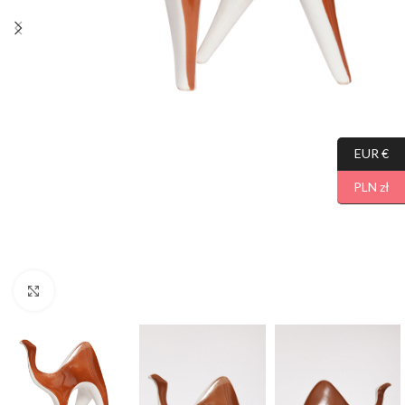
EUR €
PLN zł
Click to enlarge