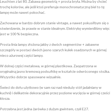
Leuchten z lat 80. Zabawa geometrią + prosta bryła. Można by chcieć
trochę kolorów, ale jeśli ktoś preferuje monochromatyczną biel to tę
lampę może nawet pokochać.
Zachowana w bardzo dobrym stanie vintage, a nawet pokusiłbym się o
stwierdzenie, że prawie w stanie idealnym. Elektrykę wymieniliśmy więc
jest w 100 % bezpieczna.
Prosta linia lampy złożona jakby z dwóch segmentów + zabawne
szczegóły w postaci dwóch jasno szarych kulek osadzonych w górnej
nieco ażurowej części lampy.
W dolnej części metalowa, w górnej plastikowa. Zaopatrzona w
oryginalną jasno kremową podsufitkę w kształcie odwróconego stożka.
Wszystko dobrze spasowane wizualnie.
Świeci do dołu użytkowo (w sam raz nad nieduży stół jadalniany w
kuchni) i delikatnie dekoracyjnie przez poziome wycięcia w górnej cześci
klosza.
Potrzebna jest jedna żarówka z dużym gwintem, czyli E27.