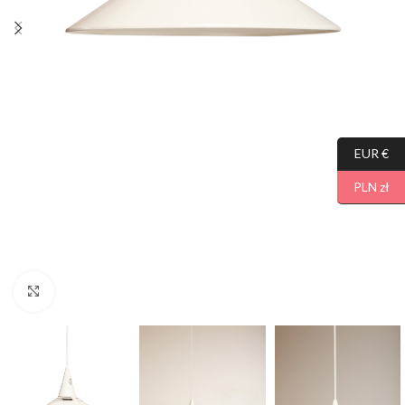
EUR €
PLN zł
Click to enlarge