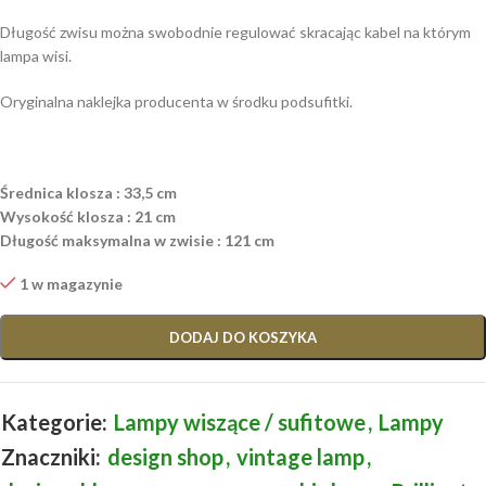
Długość zwisu można swobodnie regulować skracając kabel na którym
lampa wisi.
Oryginalna naklejka producenta w środku podsufitki.
Średnica klosza : 33,5 cm
Wysokość klosza : 21 cm
Długość maksymalna w zwisie : 121 cm
1 w magazynie
DODAJ DO KOSZYKA
Kategorie:
Lampy wiszące / sufitowe
,
Lampy
Znaczniki:
design shop
,
vintage lamp
,