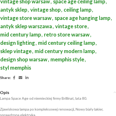
vintage shop warsaw
,
space age ceiling lamp
,
antyk sklep
,
vintage shop
,
ceiling lamp
,
vintage store warsaw
,
space age hanging lamp
,
antyk sklep warszawa
,
vintage store
,
mid century lamp
,
retro store warsaw
,
design lighting
,
mid century ceiling lamp
,
sklep vintage
,
mid century modern lamp
,
design shop warsaw
,
memphis style
,
styl memphis
Share:
Opis
Lampa Space Age od niemieckiej firmy Brillinat, lata 80.
Zjawiskowa lampa po kompleksowej renowacji, Nowy biały lakier,
sprawdzona elektryka.