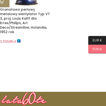
Granatowo perłowy
metalowy wentylator Typ VT
3, proj. Louis Kalff dla
Erres/Philips, Art
Deco/Streamline, Holandia,
1952 rok
EUR €
1.250,00
zł
PLN zł