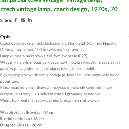
czech vintage lamp
,
czech design
,
1970s
,
70
Share:
Opis
Czechosłowacka smukła laska pana J. Hurki z lat 60. Firma Napako.
Odnowiona, aż lśni. 100 % świeżości i sprawności.
Lampka działa na żarówkę z dużym gwintem (E27).
Włącznik na tylnej ściance klosza, czyli można swobodnie zapalać ją i
gasić w pozycji siedzącej i stojącej (swojej, nie lampki).
Piękne wygięte w łuk ramię dodaje jej lekkości. Jest naprawdę na co
popatrzeć.
Klosz osadzony na kulkowym łożysku obraca się swobodnie we
wszystkie strony – ku uciesze dzieci i gromady sąsiadów.
Wiem, bo kręciłem i sprawdziłem. Cieszyli się i bili brawo.
Wysokość całkowita : 47 cm
Średnica
klosza : 16 cm
Długość klosza : 20 cm