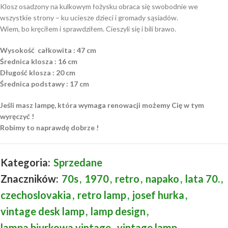
Klosz osadzony na kulkowym łożysku obraca się swobodnie we
wszystkie strony – ku uciesze dzieci i gromady sąsiadów.
Wiem, bo kręciłem i sprawdziłem. Cieszyli się i bili brawo.
Wysokość całkowita : 47 cm
Średnica klosza : 16 cm
Długość klosza : 20 cm
Średnica podstawy : 17 cm
Jeśli masz lampę, która wymaga renowacji możemy Cię w tym
wyręczyć !
Robimy to naprawdę dobrze !
Kategoria:
Sprzedane
Znaczników:
70s
,
1970
,
retro
,
napako
,
lata 70.
,
czechoslovakia
,
retro lamp
,
josef hurka
,
vintage desk lamp
,
lamp design
,
lampa biurkowa vintage
,
vintage lamp
,