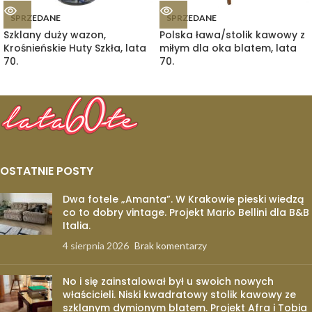
SPRZEDANE
SPRZEDANE
Szklany duży wazon,
Polska ława/stolik kawowy z
Krośnieńskie Huty Szkła, lata
miłym dla oka blatem, lata
70.
70.
OSTATNIE POSTY
Dwa fotele „Amanta”. W Krakowie pieski wiedzą
co to dobry vintage. Projekt Mario Bellini dla B&B
Italia.
4 sierpnia 2026
Brak komentarzy
No i się zainstalował był u swoich nowych
właścicieli. Niski kwadratowy stolik kawowy ze
szklanym dymionym blatem. Projekt Afra i Tobia