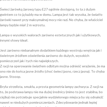
Świeci żarówką żarową typu E27 ogólnie dostępną, to ta z dużym
gwintem co to ją każdy ma w domu. Lampa jest tak wysoka, że światło
żarówki nawet przy maksymalnej mocy nie razi. No chyba, że właściciel
lampy będzie miał 2 m wzrostu.
Lampa o wysokich walorach zarówno estetycznych jak i użytkowych,
innymi słowy ideał.
Jest zarówno niebanalnym dodatkiem każdego wystroju wnętrza jak i
świetnym źródłem oświetlenia zarówno do dużych, wysokich
pomieszczeń jak i tych nie największych.
Z racji na operowanie światłem odbitym można odnieść wrażenie, że ma
ono nie do końca jasne źródło (choć świeci jasno, rzecz jasna). To chyba
jasne. Stooop.
Bryła strzelista, smukła, a prosta geometria lampy zachwyca. Z racji na
to, że podstawa lampy nie ma dużej średnicy (mimo to jest stabilna, bo
ciężka) nie potrzebuje specjalnie wydzielonego miejsca by się odnaleźć
nawet w niedużych pomieszczeniach. Zdecydowanie jednak lepiej