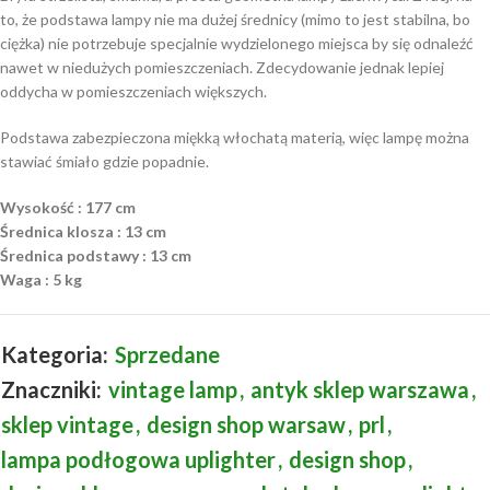
to, że podstawa lampy nie ma dużej średnicy (mimo to jest stabilna, bo
ciężka) nie potrzebuje specjalnie wydzielonego miejsca by się odnaleźć
nawet w niedużych pomieszczeniach. Zdecydowanie jednak lepiej
oddycha w pomieszczeniach większych.
Podstawa zabezpieczona miękką włochatą materią, więc lampę można
stawiać śmiało gdzie popadnie.
Wysokość : 177 cm
Średnica klosza : 13 cm
Średnica podstawy : 13 cm
Waga : 5 kg
Kategoria:
Sprzedane
Znaczniki:
vintage lamp
,
antyk sklep warszawa
,
sklep vintage
,
design shop warsaw
,
prl
,
lampa podłogowa uplighter
,
design shop
,