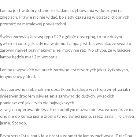
Lampa jest w dobry stanie ze śladami użytkowania widocznymi na
zdjęciach. Prawie nic nie widać, bo ślady czasu są w postaci drobnych
przetarć na metalowej powierzchni.
Świeci żarówką żarową typu E27 ogólnie dostępną, to ta z dużym
gwintem co to ją każdy ma w domu. Lampa jest tak wysoka, że światło
żarówki nawet przy maksymalnej mocy nie razi. No chyba, że właściciel
lampy będzie miał 2 m wzrostu.
Lampa o wysokich walorach zarówno estetycznych jak i użytkowych,
innymi słowy ideał.
Jest zarówno niebanalnym dodatkiem każdego wystroju wnętrza jak i
świetnym źródłem oświetlenia zarówno do dużych, wysokich
pomieszczeń jak i tych nie największych.
Z racji na operowanie światłem odbitym można odnieść wrażenie, że ma
ono nie do końca jasne źródło (choć świeci jasno, rzecz jasna). To chyba
jasne. Stooop.
Bryła strzelista, smukła, a prosta geometria lampy zachwyca. Z racji na