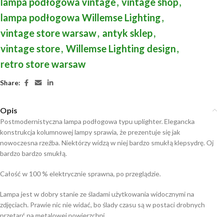
lampa podłogowa vintage
,
vintage shop
,
lampa podłogowa Willemse Lighting
,
vintage store warsaw
,
antyk sklep
,
vintage store
,
Willemse Lighting design
,
retro store warsaw
Share:
Opis
Postmodernistyczna lampa podłogowa typu uplighter. Elegancka
konstrukcja kolumnowej lampy sprawia, że prezentuje się jak
nowoczesna rzeźba. Niektórzy widzą w niej bardzo smukłą klepsydrę. Oj
bardzo bardzo smukłą.
Całość w 100 % elektrycznie sprawna, po przeglądzie.
Lampa jest w dobry stanie ze śladami użytkowania widocznymi na
zdjęciach. Prawie nic nie widać, bo ślady czasu są w postaci drobnych
przetarć na metalowej powierzchni.