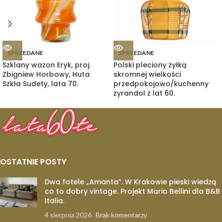
SPRZEDANE
SPRZEDANE
Szklany wazon Eryk, proj.
Polski pleciony żyłką
Zbigniew Horbowy, Huta
skromnej wielkości
Szkła Sudety, lata 70.
przedpokojowo/kuchenny
żyrandol z lat 60.
OSTATNIE POSTY
Dwa fotele „Amanta”. W Krakowie pieski wiedzą
co to dobry vintage. Projekt Mario Bellini dla B&B
Italia.
4 sierpnia 2026
Brak komentarzy