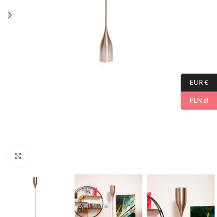
EUR €
PLN zł
Click to enlarge