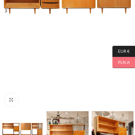
EUR €
PLN zł
Click to enlarge