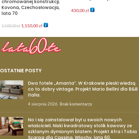
chromowanej konstrukcji,
Kovona, Czechosłowacja,
430,00
zł
lata 70
1.150,00
zł
1.500,00
zł
OSTATNIE POSTY
Dwa fotele „Amanta”. W Krakowie pieski wiedzą
co to dobry vintage. Projekt Mario Bellini dla B&B
Italia.
4 sierpnia 2026
Brak komentarzy
No i się zainstalował był u swoich nowych
właścicieli. Niski kwadratowy stolik kawowy ze
szklanym dymionym blatem. Projekt Afra i Tobia
Scarpa dla Cassina, Włochy, lata 60.