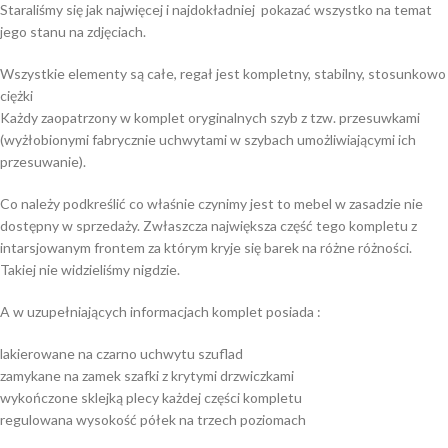
Staraliśmy się jak najwięcej i najdokładniej pokazać wszystko na temat
jego stanu na zdjęciach.
Wszystkie elementy są całe, regał jest kompletny, stabilny, stosunkowo
ciężki
Każdy zaopatrzony w komplet oryginalnych szyb z tzw. przesuwkami
(wyżłobionymi fabrycznie uchwytami w szybach umożliwiającymi ich
przesuwanie).
Co należy podkreślić co właśnie czynimy jest to mebel w zasadzie nie
dostępny w sprzedaży. Zwłaszcza największa część tego kompletu z
intarsjowanym frontem za którym kryje się barek na różne różności.
Takiej nie widzieliśmy nigdzie.
A w uzupełniających informacjach komplet posiada :
lakierowane na czarno uchwytu szuflad
zamykane na zamek szafki z krytymi drzwiczkami
wykończone sklejką plecy każdej części kompletu
regulowana wysokość półek na trzech poziomach