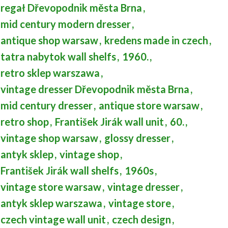
regał Dřevopodnik města Brna
,
mid century modern dresser
,
antique shop warsaw
,
kredens made in czech
,
tatra nabytok wall shelfs
,
1960.
,
retro sklep warszawa
,
vintage dresser Dřevopodnik města Brna
,
mid century dresser
,
antique store warsaw
,
retro shop
,
František Jirák wall unit
,
60.
,
vintage shop warsaw
,
glossy dresser
,
antyk sklep
,
vintage shop
,
František Jirák wall shelfs
,
1960s
,
vintage store warsaw
,
vintage dresser
,
antyk sklep warszawa
,
vintage store
,
czech vintage wall unit
,
czech design
,