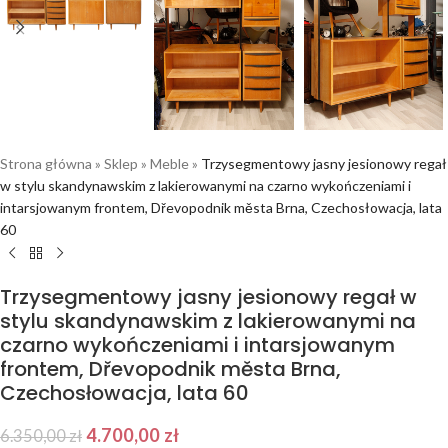
Strona główna
»
Sklep
»
Meble
»
Trzysegmentowy jasny jesionowy regał
w stylu skandynawskim z lakierowanymi na czarno wykończeniami i
intarsjowanym frontem, Dřevopodnik města Brna, Czechosłowacja, lata
60
Trzysegmentowy jasny jesionowy regał w
stylu skandynawskim z lakierowanymi na
czarno wykończeniami i intarsjowanym
frontem, Dřevopodnik města Brna,
Czechosłowacja, lata 60
4.700,00
zł
6.350,00
zł