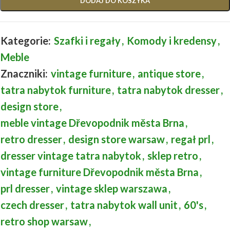
DODAJ DO KOSZYKA
Kategorie:
Szafki i regały
,
Komody i kredensy
,
Meble
Znaczniki:
vintage furniture
,
antique store
,
tatra nabytok furniture
,
tatra nabytok dresser
,
design store
,
meble vintage Dřevopodnik města Brna
,
retro dresser
,
design store warsaw
,
regał prl
,
dresser vintage tatra nabytok
,
sklep retro
,
vintage furniture Dřevopodnik města Brna
,
prl dresser
,
vintage sklep warszawa
,
czech dresser
,
tatra nabytok wall unit
,
60's
,
retro shop warsaw
,