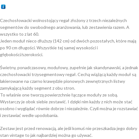
Czechosłowacki wolnostojący regał złożony z trzech niezależnych
segmentów do swobodnego aranżowania, lub zestawienia razem. A
wszystko to z lat 60.
Jeden moduł nieco dłuższy (142 cm) od dwóch pozostałych, które mają
po 90 cm długości. Wszystkie tej samej wysokości i
głębokości/szerokości.
Świetny, ponadczasowy, modułowy, zupełnie jak skandynawski, a jednak
czechosłowacki trzysegmentowy regał. Cechą wiążącą każdy moduł są
lakierowane na czarno krawędzie pionowych zewnętrznych listwy
zamykającą każdy segment z obu stron.
To właśnie one tworzą powierzchnie łączące moduły ze sobą.
Wystarczy je obok siebie zestawić. I dzięki nim każdy z nich może stać
osobno i wyglądać równie dobrze i niezależnie. Czyli można je rozstawiać
i zestawiać wedle upodobania.
Zestaw jest przed renowacją, ale jeśli komuś nie przeszkadza jego dobry
stan vintage to jak najbardziej można go używać.