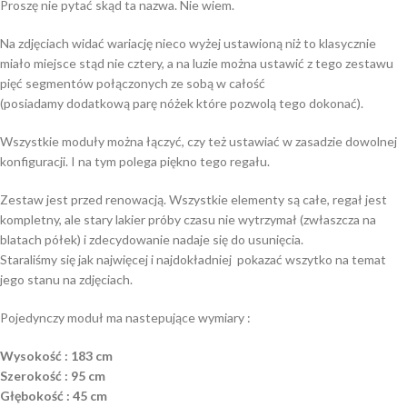
Proszę nie pytać skąd ta nazwa. Nie wiem.
Na zdjęciach widać wariację nieco wyżej ustawioną niż to klasycznie
miało miejsce stąd nie cztery, a na luzie można ustawić z tego zestawu
pięć segmentów połączonych ze sobą w całość
(posiadamy dodatkową parę nóżek które pozwolą tego dokonać).
Wszystkie moduły można łączyć, czy też ustawiać w zasadzie dowolnej
konfiguracji. I na tym polega piękno tego regału.
Zestaw jest przed renowacją. Wszystkie elementy są całe, regał jest
kompletny, ale stary lakier próby czasu nie wytrzymał (zwłaszcza na
blatach półek) i zdecydowanie nadaje się do usunięcia.
Staraliśmy się jak najwięcej i najdokładniej pokazać wszytko na temat
jego stanu na zdjęciach.
Pojedynczy moduł ma nastepujące wymiary :
Wysokość : 183 cm
Szerokość : 95 cm
Głębokość : 45 cm