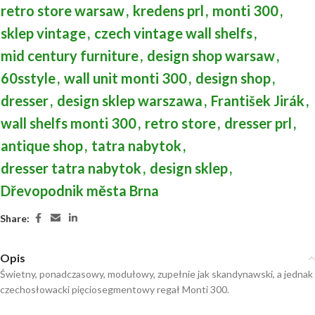
retro store warsaw
,
kredens prl
,
monti 300
,
sklep vintage
,
czech vintage wall shelfs
,
mid century furniture
,
design shop warsaw
,
60sstyle
,
wall unit monti 300
,
design shop
,
dresser
,
design sklep warszawa
,
František Jirák
,
wall shelfs monti 300
,
retro store
,
dresser prl
,
antique shop
,
tatra nabytok
,
dresser tatra nabytok
,
design sklep
,
Dřevopodnik města Brna
Share:
Opis
Świetny, ponadczasowy, modułowy, zupełnie jak skandynawski, a jednak
czechosłowacki pięciosegmentowy regał Monti 300.