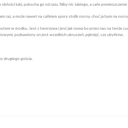
 obłości lubi, pokocha go od razu. Niby nic takiego, a całe pomieszczenie 
 sam raz, a może nawet na całkiem spory stolik nocny, choć ja bym na noc
tem w środku. Jest z tworzywa i jest jak nowa bo przez nas na tenże cu
niowymi, pozbawiony on jest wszelkich ukruszeń, pęknięć, czy ubytków.
go drugiego gościa.