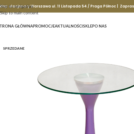
klep stacjonary Warszawa ul. 11 Listopada 54 / Praga Północ | Zapra
Skip to navigation
Skip to main content
TRONA GŁÓWNA
PROMOCJE
AKTUALNOŚCI
SKLEP
O NAS
SPRZEDANE