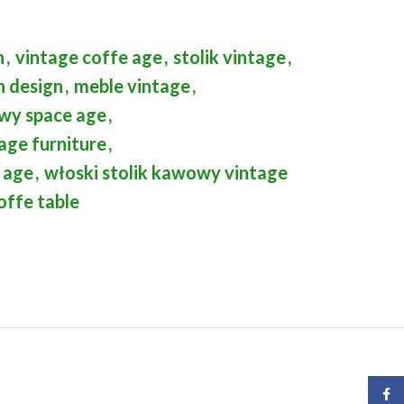
n
,
vintage coffe age
,
stolik vintage
,
an design
,
meble vintage
,
owy space age
,
age furniture
,
 age
,
włoski stolik kawowy vintage
offe table
Face