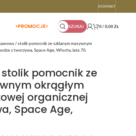
KONTAKT
>
PROMOCJE<
SZUKAJ
0
/
0,00
ZŁ
 kawowy / stolik pomocnik ze szklanym masywnym
nodze z tworzywa, Space Age, Włochy, lata 70.
 stolik pomocnik ze
ywnym okrągłym
towej organicznej
wa, Space Age,