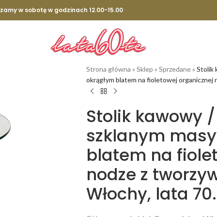
szamy w sobotę w godzinach 12.00-15.00
Strona główna
»
Sklep
»
Sprzedane
»
Stolik
okrągłym blatem na fioletowej organicznej 
Stolik kawowy /
szklanym mas
blatem na fiole
nodze z tworzy
Włochy, lata 70.