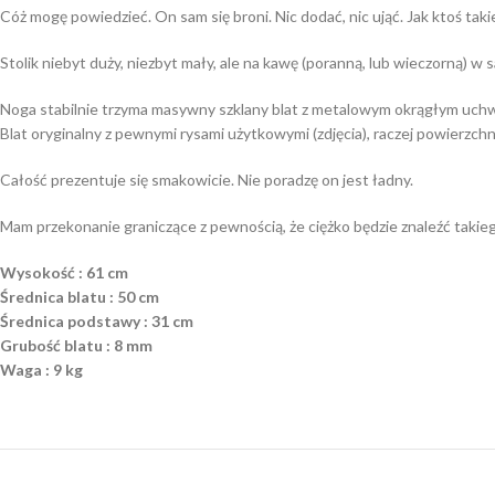
Cóż mogę powiedzieć. On sam się broni. Nic dodać, nic ująć. Jak ktoś takie
Stolik niebyt duży, niezbyt mały, ale na kawę (poranną, lub wieczorną) w
Noga stabilnie trzyma masywny szklany blat z metalowym okrągłym uchwy
Blat oryginalny z pewnymi rysami użytkowymi (zdjęcia), raczej powierzch
Całość prezentuje się smakowicie. Nie poradzę on jest ładny.
Mam przekonanie graniczące z pewnością, że ciężko będzie znaleźć takie
Wysokość : 61 cm
Średnica blatu : 50 cm
Średnica podstawy : 31 cm
Grubość blatu : 8 mm
Waga : 9 kg