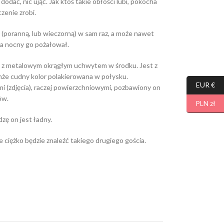
odać, nic ująć. Jak ktoś takie obłości lubi, pokocha
zenie zrobi.
wę (poranną, lub wieczorną) w sam raz, a może nawet
na nocny go pożałował.
t z metalowym okrągłym uchwytem w środku. Jest z
enże cudny kolor polakierowana w połysku.
EUR €
i (zdjęcia), raczej powierzchniowymi, pozbawiony on
ów.
PLN zł
zę on jest ładny.
 ciężko będzie znaleźć takiego drugiego gościa.