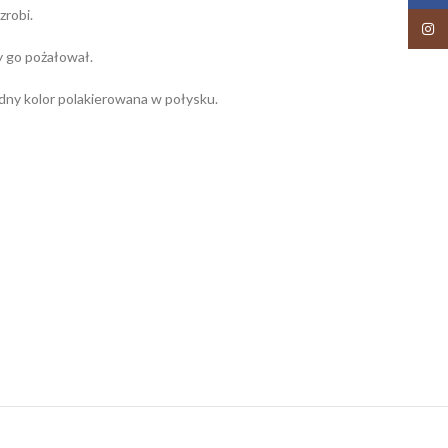
zrobi.
Insta
ny go pożałował.
dny kolor polakierowana w połysku.