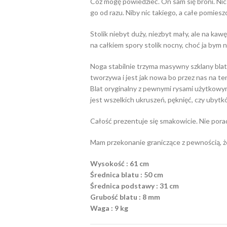
Cóż mogę powiedzieć. On sam się broni. Nic d
go od razu. Niby nic takiego, a całe pomieszc
Stolik niebyt duży, niezbyt mały, ale na ka
na całkiem spory stolik nocny, choć ja bym 
Noga stabilnie trzyma masywny szklany bla
tworzywa i jest jak nowa bo przez nas na t
Blat oryginalny z pewnymi rysami użytkowym
jest wszelkich ukruszeń, pęknięć, czy ubytk
Całość prezentuje się smakowicie. Nie porad
Mam przekonanie graniczące z pewnością, że
Wysokość : 61 cm
Średnica blatu : 50 cm
Średnica podstawy : 31 cm
Grubość blatu : 8 mm
Waga : 9 kg