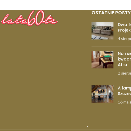
OSTATNIE POSTY
Dwa f
Projek
4 sierp
No i s
kwadr
Afra i
2 sierp
A lam
Szcze
16 maj