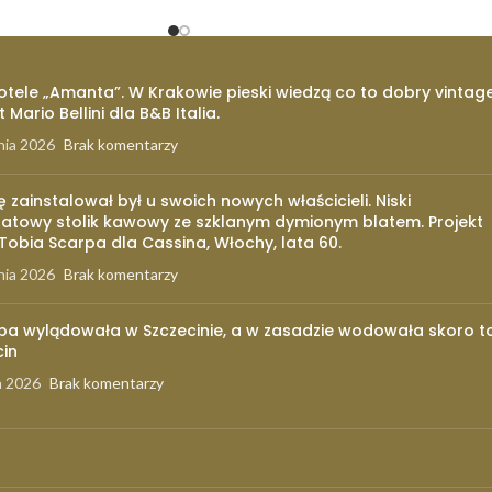
otele „Amanta”. W Krakowie pieski wiedzą co to dobry vintage
t Mario Bellini dla B&B Italia.
nia 2026
Brak komentarzy
ię zainstalował był u swoich nowych właścicieli. Niski
atowy stolik kawowy ze szklanym dymionym blatem. Projekt
 Tobia Scarpa dla Cassina, Włochy, lata 60.
nia 2026
Brak komentarzy
pa wylądowała w Szczecinie, a w zasadzie wodowała skoro t
cin
a 2026
Brak komentarzy