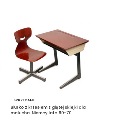
SPRZEDANE
SPRZEDANE
Biurko z krzesłem z giętej sklejki dla
Biało Czarna 
malucha, Niemcy lata 60-70.
I” z 1990 roku,