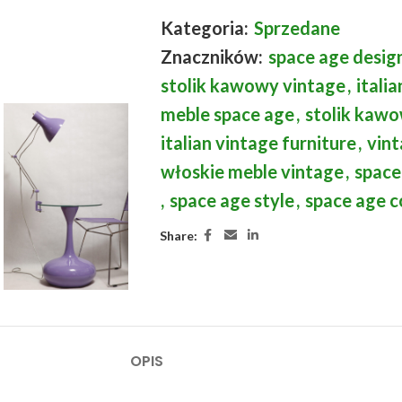
Kategoria:
Sprzedane
Znaczników:
space age desig
stolik kawowy vintage
,
itali
meble space age
,
stolik kaw
italian vintage furniture
,
vint
włoskie meble vintage
,
space
,
space age style
,
space age c
Share:
OPIS