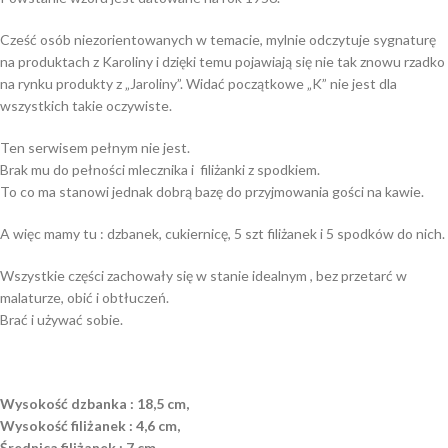
Cześć osób niezorientowanych w temacie, mylnie odczytuje sygnaturę
na produktach z Karoliny i dzięki temu pojawiają się nie tak znowu rzadko
na rynku produkty z „Jaroliny”. Widać początkowe „K” nie jest dla
wszystkich takie oczywiste.
Ten serwisem pełnym nie jest.
Brak mu do pełności mlecznika i filiżanki z spodkiem.
To co ma stanowi jednak dobrą bazę do przyjmowania gości na kawie.
A więc mamy tu : dzbanek, cukiernicę, 5 szt filiżanek i 5 spodków do nich.
Wszystkie części zachowały się w stanie idealnym , bez przetarć w
malaturze, obić i obtłuczeń.
Brać i używać sobie.
Wysokość dzbanka : 18,5 cm,
Wysokość filiżanek : 4,6 cm,
Średnica filiżanek : 7 cm,