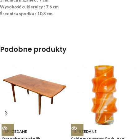
Wysokość cukiernicy : 7,6 cm
Średnica spodka : 10,8 cm.
Podobne produkty
SPRZEDANE
SPRZEDANE
Orzechowy stolik
Szklany wazon Eryk, proj.