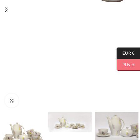
EUR €
PLN zł
Click to enlarge