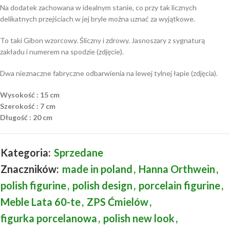
Na dodatek zachowana w idealnym stanie, co przy tak licznych
delikatnych przejściach w jej bryle można uznać za wyjątkowe.
To taki Gibon wzorcowy. Śliczny i zdrowy. Jasnoszary z sygnaturą
zakładu i numerem na spodzie (zdjęcie).
Dwa nieznaczne fabryczne odbarwienia na lewej tylnej łapie (zdjęcia).
Wysokość : 15 cm
Szerokość : 7 cm
Długość : 20 cm
Kategoria:
Sprzedane
Znaczników:
made in poland
,
Hanna Orthwein
,
polish figurine
,
polish design
,
porcelain figurine
,
Meble Lata 60-te
,
ZPS Ćmielów
,
figurka porcelanowa
,
polish new look
,