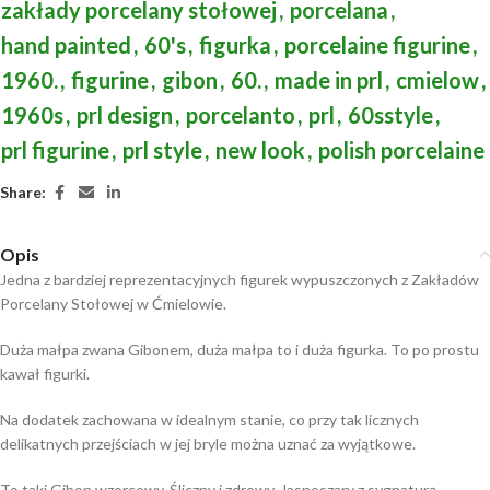
zakłady porcelany stołowej
,
porcelana
,
hand painted
,
60's
,
figurka
,
porcelaine figurine
,
1960.
,
figurine
,
gibon
,
60.
,
made in prl
,
cmielow
,
1960s
,
prl design
,
porcelanto
,
prl
,
60sstyle
,
prl figurine
,
prl style
,
new look
,
polish porcelaine
Share:
Opis
Jedna z bardziej reprezentacyjnych figurek wypuszczonych z Zakładów
Porcelany Stołowej w Ćmielowie.
Duża małpa zwana Gibonem, duża małpa to i duża figurka. To po prostu
kawał figurki.
Na dodatek zachowana w idealnym stanie, co przy tak licznych
delikatnych przejściach w jej bryle można uznać za wyjątkowe.
To taki Gibon wzorcowy. Śliczny i zdrowy. Jasnoszary z sygnaturą