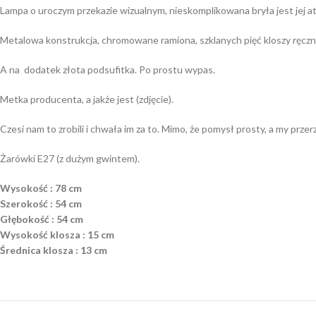
Lampa o uroczym przekazie wizualnym, nieskomplikowana bryła jest jej atu
Metalowa konstrukcja, chromowane ramiona, szklanych pięć kloszy ręcz
A na dodatek złota podsufitka. Po prostu wypas.
Metka producenta, a jakże jest (zdjęcie).
Czesi nam to zrobili i chwała im za to. Mimo, że pomysł prosty, a my prze
Żarówki E27 (z dużym gwintem).
Wysokość : 78 cm
Szerokość : 54 cm
Głębokość : 54 cm
Wysokość klosza : 15 cm
Średnica klosza : 13 cm