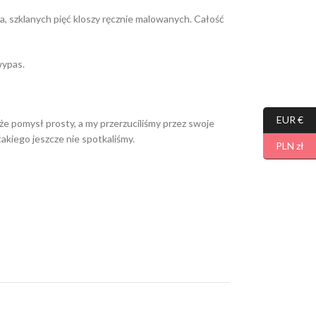
 szklanych pięć kloszy ręcznie malowanych. Całość
wypas.
EUR €
, że pomysł prosty, a my przerzuciliśmy przez swoje
takiego jeszcze nie spotkaliśmy.
PLN zł