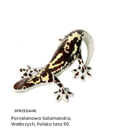
SPRZEDANE
SPRZEDANE
Porcelanowa Salamandra,
Szklana lampa
Wałbrzych, Polska lata 60.
ŠENOV, Czecho