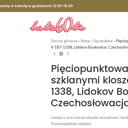
szamy w sobotę w godzinach 12.00-15.00
Strona główna
»
Sklep
»
Sprzedane
»
Pięcio
V 187-1338, Lidokov Boskovice, Czechosłow
Pięciopunktowa
szklanymi klosz
1338, Lidokov B
Czechosłowacja,
Lampa o uroczym przekazie wizualnym, niesko
Powiedziałbym idealny.