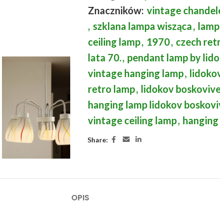
Znaczników:
vintage chandel
,
szklana lampa wisząca
,
lamp
ceiling lamp
,
1970
,
czech ret
lata 70.
,
pendant lamp by lid
vintage hanging lamp
,
lidoko
retro lamp
,
lidokov boskoviv
hanging lamp lidokov boskovi
vintage ceiling lamp
,
hanging 
Share:
OPIS