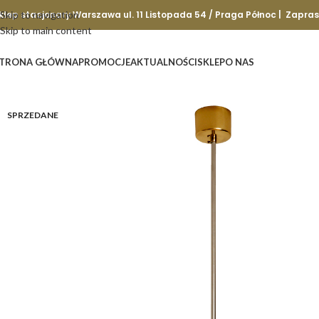
klep stacjonary Warszawa ul. 11 Listopada 54 / Praga Północ | Zapra
Skip to navigation
Skip to main content
TRONA GŁÓWNA
PROMOCJE
AKTUALNOŚCI
SKLEP
O NAS
SPRZEDANE