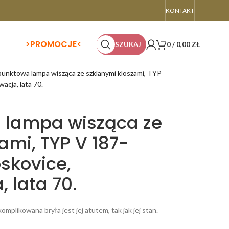
KONTAKT
>
PROMOCJE<
SZUKAJ
0
/
0,00
ZŁ
punktowa lampa wisząca ze szklanymi kloszami, TYP
acja, lata 70.
 lampa wisząca ze
ami, TYP V 187-
oskovice,
 lata 70.
mplikowana bryła jest jej atutem, tak jak jej stan.