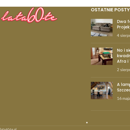
OSTATNIE POSTY
Dwa f
Projek
4 sierp
No i s
kwadr
Afra i
2 sierp
A lam
Szcze
16 maj
lata60-te.pl