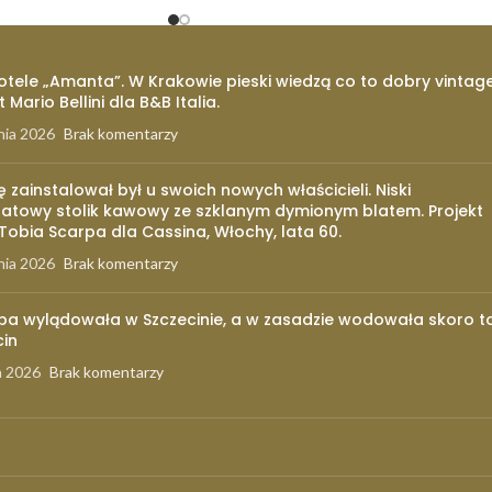
otele „Amanta”. W Krakowie pieski wiedzą co to dobry vintage
t Mario Bellini dla B&B Italia.
nia 2026
Brak komentarzy
ię zainstalował był u swoich nowych właścicieli. Niski
atowy stolik kawowy ze szklanym dymionym blatem. Projekt
 Tobia Scarpa dla Cassina, Włochy, lata 60.
nia 2026
Brak komentarzy
pa wylądowała w Szczecinie, a w zasadzie wodowała skoro t
cin
a 2026
Brak komentarzy