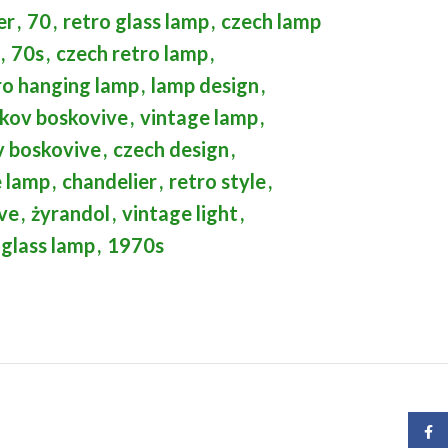
er
,
70
,
retro glass lamp
,
czech lamp
,
70s
,
czech retro lamp
,
ro hanging lamp
,
lamp design
,
okov boskovive
,
vintage lamp
,
v boskovive
,
czech design
,
e lamp
,
chandelier
,
retro style
,
ve
,
żyrandol
,
vintage light
,
glass lamp
,
1970s
Face