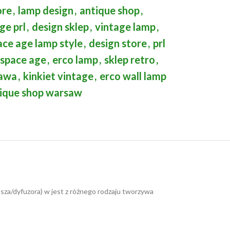
ore
,
lamp design
,
antique shop
,
ge prl
,
design sklep
,
vintage lamp
,
ace age lamp style
,
design store
,
prl
 space age
,
erco lamp
,
sklep retro
,
zawa
,
kinkiet vintage
,
erco wall lamp
ique shop warsaw
osza/dyfuzora) w jest z różnego rodzaju tworzywa