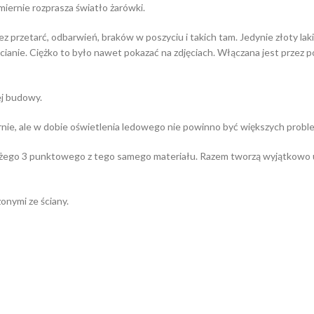
iernie rozprasza światło żarówki.
ez przetarć, odbarwień, braków w poszyciu i takich tam. Jedynie złoty 
 ścianie. Ciężko to było nawet pokazać na zdjęciach. Włączana jest przez
ej budowy.
nie, ale w dobie oświetlenia ledowego nie powinno być większych probl
dużego 3 punktowego z tego samego materiału. Razem tworzą wyjątkowo u
onymi ze ściany.