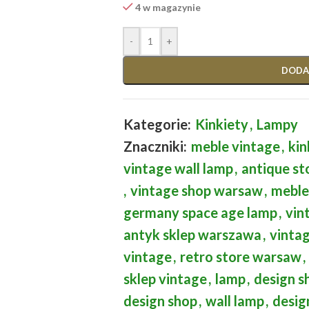
4 w magazynie
-
+
DODA
Kategorie:
Kinkiety
,
Lampy
Znaczniki:
meble vintage
,
kin
vintage wall lamp
,
antique s
,
vintage shop warsaw
,
meble
germany space age lamp
,
vin
antyk sklep warszawa
,
vintag
vintage
,
retro store warsaw
,
sklep vintage
,
lamp
,
design 
design shop
,
wall lamp
,
desig