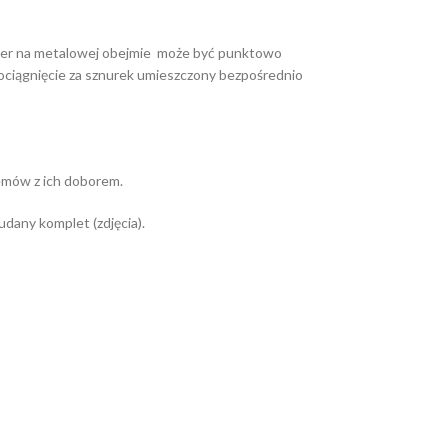
lakier na metalowej obejmie może być punktowo
 pociągnięcie za sznurek umieszczony bezpośrednio
emów z ich doborem.
dany komplet (zdjęcia).