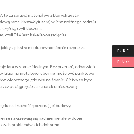
. A to za sprawą materiałów z których został
ową ramę klosza/dyfuzora) w jest z różnego rodzaju
częścią, czyli kloszem.
czyli E14 jest bakelitowa (zdjęcia).
jakby z plastra miodu równomiernie rozprasza
EUR €
PLN zł
je lata w stanie idealnym. Bez przetarć, odbarwień,
oty lakier na metalowej obejmie może być punktowo
zbyt widocznego gdy wisi na ścianie. Ciężko to było
przez pociągnięcie za sznurek umieszczony
lędu na kruchość (pozorną) jej budowy.
 nie nagrzewają się nadmiernie, ale w dobie
kszych problemów z ich doborem.