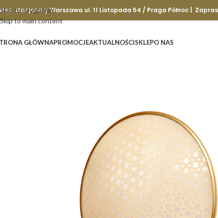
klep stacjonary Warszawa ul. 11 Listopada 54 / Praga Północ | Zapra
Skip to navigation
Skip to main content
TRONA GŁÓWNA
PROMOCJE
AKTUALNOŚCI
SKLEP
O NAS