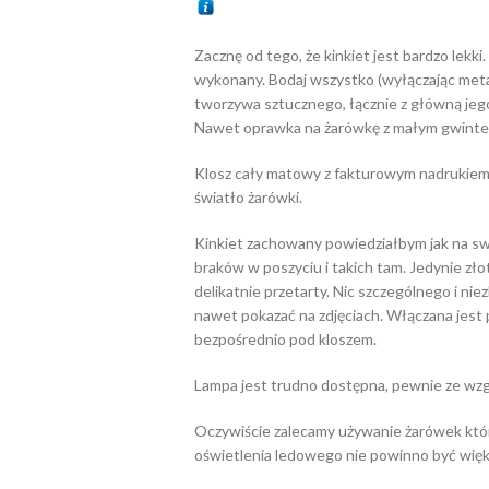
Zacznę od tego, że kinkiet jest bardzo lekki
wykonany. Bodaj wszystko (wyłączając metal
tworzywa sztucznego, łącznie z główną jego 
Nawet oprawka na żarówkę z małym gwintem, 
Klosz cały matowy z fakturowym nadrukiem 
światło żarówki.
Kinkiet zachowany powiedziałbym jak na swo
braków w poszyciu i takich tam. Jedynie zł
delikatnie przetarty. Nic szczególnego i nie
nawet pokazać na zdjęciach. Włączana jest 
bezpośrednio pod kloszem.
Lampa jest trudno dostępna, pewnie ze wzg
Oczywiście zalecamy używanie żarówek które
oświetlenia ledowego nie powinno być wię