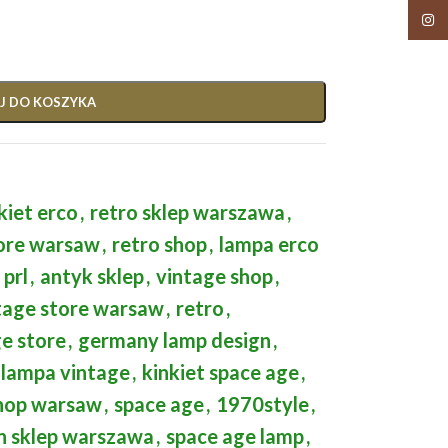
Insta
J DO KOSZYKA
kiet erco
,
retro sklep warszawa
,
tore warsaw
,
retro shop
,
lampa erco
 prl
,
antyk sklep
,
vintage shop
,
tage store warsaw
,
retro
,
e store
,
germany lamp design
,
lampa vintage
,
kinkiet space age
,
shop warsaw
,
space age
,
1970style
,
n sklep warszawa
,
space age lamp
,