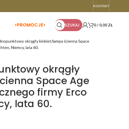
KONTAKT
>
PROMOCJE<
SZUKAJ
0
/
0,00
ZŁ
dnopunktowy okrągły kinkiet/lampa ścienna Space
ten, Niemcy, lata 60.
unktowy okrągły
ścienna Space Age
cznego firmy Erco
y, lata 60.