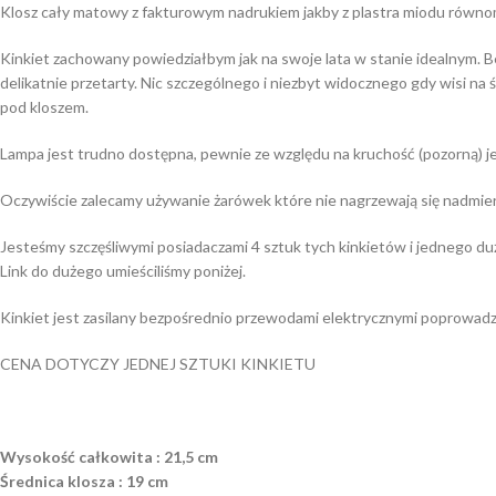
Klosz cały matowy z fakturowym nadrukiem jakby z plastra miodu równom
Kinkiet zachowany powiedziałbym jak na swoje lata w stanie idealnym. B
delikatnie przetarty. Nic szczególnego i niezbyt widocznego gdy wisi na
pod kloszem.
Lampa jest trudno dostępna, pewnie ze względu na kruchość (pozorną) j
Oczywiście zalecamy używanie żarówek które nie nagrzewają się nadmier
Jesteśmy szczęśliwymi posiadaczami 4 sztuk tych kinkietów i jednego 
Link do dużego umieściliśmy poniżej.
Kinkiet jest zasilany bezpośrednio przewodami elektrycznymi poprowadz
CENA DOTYCZY JEDNEJ SZTUKI KINKIETU
Wysokość całkowita : 21,5 cm
Średnica klosza : 19 cm