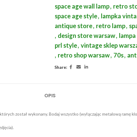
space age wall lamp
,
retro st
space age style
,
lampka vinta
antique store
,
retro lamp
,
sp
,
design store warsaw
,
lampa
prl style
,
vintage sklep wars
,
retro shop warsaw
,
70s
,
ant
Share:
OPIS
 z których został wykonany. Bodaj wszystko (wyłączając metalową ramę kl
djęcia).