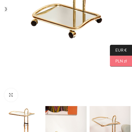
EUR €
PLN zł
Click to enlarge