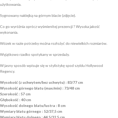
użytkowania.
Sygnowany naklejką na górnym blacie (zdjęcie).
Co go wyróżnia oprócz wyśmienitej prezencji ? Wysoka jakość
wykonania.
Wózek w razie potrzeby można rozłożyć do niewielkich rozmiarów.
Wyjątkowo rzadko spotykany w sprzedaży.
W jasny sposób wpisuje się w stylistykę spod szyldu Hollywood
Regency.
Wysokość (z uchwytem/bez uchwytu) : 83/77 cm
Wysokość górnego blatu (max/min) : 73/48 cm
Szerokość : 57 cm
Głębokość : 40 cm
Wysokość dolnego blatu/lustra : 8 cm
Wymiary blatu górnego : 52/37,5 cm
Wymiary blatu dolnego : 44,5/32,5 cm