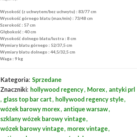
Wysokość (z uchwytem/bez uchwytu) : 83/77 cm
Wysokość górnego blatu (max/min) : 73/48 cm
Szerokość : 57 cm
Głębokość : 40 cm
Wysokość dolnego blatu/lustra : 8 cm
Wymiary blatu górnego : 52/37,5 cm
Wymiary blatu dolnego : 44,5/32,5 cm
Waga : 9 kg
Kategoria:
Sprzedane
Znaczniki:
hollywood regency
,
Morex
,
antyki prl
,
glass top bar cart
,
hollywood regency style
,
wózek barowy morex
,
antique warsaw
,
szklany wózek barowy vintage
,
wózek barowy vintage
,
morex vintage
,