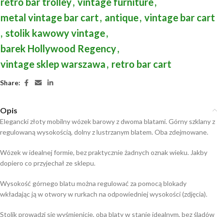
retro bar trolley
,
vintage furniture
,
metal vintage bar cart
,
antique
,
vintage bar cart
,
stolik kawowy vintage
,
barek Hollywood Regency
,
vintage sklep warszawa
,
retro bar cart
Share:
Opis
Elegancki złoty mobilny wózek barowy z dwoma blatami. Górny szklany z
regulowaną wysokością, dolny z lustrzanym blatem. Oba zdejmowane.
Wózek w idealnej formie, bez praktycznie żadnych oznak wieku. Jakby
dopiero co przyjechał ze sklepu.
Wysokość górnego blatu można regulować za pomocą blokady
wkładając ją w otwory w rurkach na odpowiedniej wysokości (zdjęcia).
Stolik prowadzi się wyśmienicie, oba blaty w stanie idealnym, bez śladów