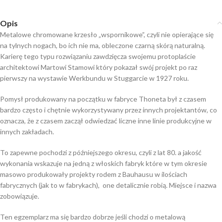
Opis
Metalowe chromowane krzesło „wspornikowe”, czyli nie opierające się
na tylnych nogach, bo ich nie ma, obleczone czarną skórą naturalną.
Karierę tego typu rozwiązaniu zawdzięcza swojemu protoplaście
architektowi Martowi Stamowi który pokazał swój projekt po raz
pierwszy na wystawie Werkbundu w Stuggarcie w 1927 roku.
Pomysł produkowany na początku w fabryce Thoneta był z czasem
bardzo często i chętnie wykorzystywany przez innych projektantów, co
oznacza, że z czasem zaczął odwiedzać liczne inne linie produkcyjne w
innych zakładach.
To zapewne pochodzi z późniejszego okresu, czyli z lat 80. a jakość
wykonania wskazuje na jedną z włoskich fabryk które w tym okresie
masowo produkowały projekty rodem z Bauhausu w ilościach
fabrycznych (jak to w fabrykach), one detalicznie robią. Miejsce i nazwa
zobowiązuje.
Ten egzemplarz ma się bardzo dobrze jeśli chodzi o metalową