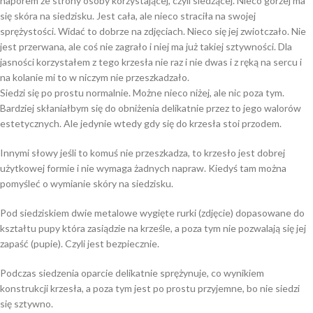
naporem ze strony osoby korzystającej, czyli siedzącej. Nieco gorzej ma
się skóra na siedzisku. Jest cała, ale nieco straciła na swojej
sprężystości. Widać to dobrze na zdjęciach. Nieco się jej zwiotczało. Nie
jest przerwana, ale coś nie zagrało i niej ma już takiej sztywności. Dla
jasności korzystałem z tego krzesła nie raz i nie dwas i z ręką na sercu i
na kolanie mi to w niczym nie przeszkadzało.
Siedzi się po prostu normalnie. Możne nieco niżej, ale nic poza tym.
Bardziej skłaniałbym się do obniżenia delikatnie przez to jego walorów
estetycznych. Ale jedynie wtedy gdy się do krzesła stoi przodem.
Innymi słowy jeśli to komuś nie przeszkadza, to krzesło jest dobrej
użytkowej formie i nie wymaga żadnych napraw. Kiedyś tam można
pomyśleć o wymianie skóry na siedzisku.
Pod siedziskiem dwie metalowe wygięte rurki (zdjęcie) dopasowane do
kształtu pupy która zasiądzie na krześle, a poza tym nie pozwalają się jej
zapaść (pupie). Czyli jest bezpiecznie.
Podczas siedzenia oparcie delikatnie sprężynuje, co wynikiem
konstrukcji krzesła, a poza tym jest po prostu przyjemne, bo nie siedzi
się sztywno.