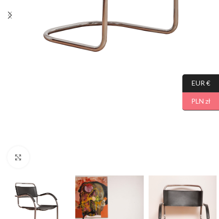
EUR €
PLN zł
Click to enlarge