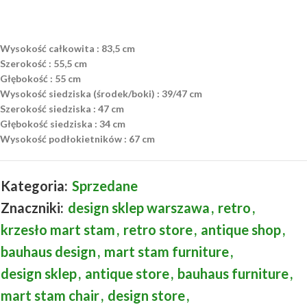
Wysokość całkowita : 83,5 cm
Szerokość : 55,5 cm
Głębokość : 55 cm
Wysokość siedziska (środek/boki) : 39/47 cm
Szerokość siedziska : 47 cm
Głębokość siedziska : 34 cm
Wysokość podłokietników : 67 cm
Kategoria:
Sprzedane
Znaczniki:
design sklep warszawa
,
retro
,
krzesło mart stam
,
retro store
,
antique shop
,
bauhaus design
,
mart stam furniture
,
design sklep
,
antique store
,
bauhaus furniture
,
mart stam chair
,
design store
,