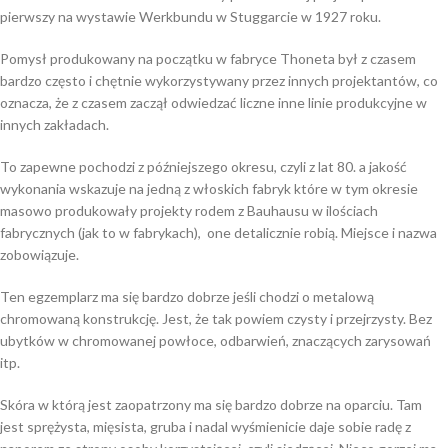
pierwszy na wystawie Werkbundu w Stuggarcie w 1927 roku.
Pomysł produkowany na początku w fabryce Thoneta był z czasem
bardzo często i chętnie wykorzystywany przez innych projektantów, co
oznacza, że z czasem zaczął odwiedzać liczne inne linie produkcyjne w
innych zakładach.
To zapewne pochodzi z późniejszego okresu, czyli z lat 80. a jakość
wykonania wskazuje na jedną z włoskich fabryk które w tym okresie
masowo produkowały projekty rodem z Bauhausu w ilościach
fabrycznych (jak to w fabrykach), one detalicznie robią. Miejsce i nazwa
zobowiązuje.
Ten egzemplarz ma się bardzo dobrze jeśli chodzi o metalową
chromowaną konstrukcję. Jest, że tak powiem czysty i przejrzysty. Bez
ubytków w chromowanej powłoce, odbarwień, znaczących zarysowań
itp.
Skóra w którą jest zaopatrzony ma się bardzo dobrze na oparciu. Tam
jest sprężysta, mięsista, gruba i nadal wyśmienicie daje sobie radę z