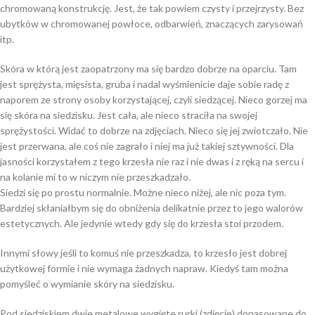
chromowaną konstrukcję. Jest, że tak powiem czysty i przejrzysty. Bez
ubytków w chromowanej powłoce, odbarwień, znaczących zarysowań
itp.
Skóra w którą jest zaopatrzony ma się bardzo dobrze na oparciu. Tam
jest sprężysta, mięsista, gruba i nadal wyśmienicie daje sobie radę z
naporem ze strony osoby korzystającej, czyli siedzącej. Nieco gorzej ma
się skóra na siedzisku. Jest cała, ale nieco straciła na swojej
sprężystości. Widać to dobrze na zdjęciach. Nieco się jej zwiotczało. Nie
jest przerwana, ale coś nie zagrało i niej ma już takiej sztywności. Dla
jasności korzystałem z tego krzesła nie raz i nie dwas i z ręką na sercu i
na kolanie mi to w niczym nie przeszkadzało.
Siedzi się po prostu normalnie. Możne nieco niżej, ale nic poza tym.
Bardziej skłaniałbym się do obniżenia delikatnie przez to jego walorów
estetycznych. Ale jedynie wtedy gdy się do krzesła stoi przodem.
Innymi słowy jeśli to komuś nie przeszkadza, to krzesło jest dobrej
użytkowej formie i nie wymaga żadnych napraw. Kiedyś tam można
pomyśleć o wymianie skóry na siedzisku.
Pod siedziskiem dwie metalowe wygięte rurki (zdjęcie) dopasowane do