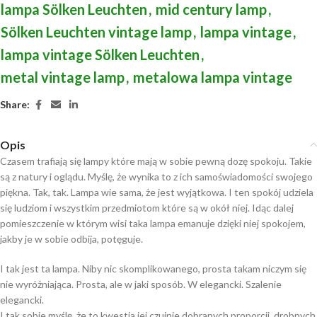
lampa Sölken Leuchten
,
mid century lamp
,
Sölken Leuchten vintage lamp
,
lampa vintage
,
lampa vintage Sölken Leuchten
,
metal vintage lamp
,
metalowa lampa vintage
Share:
Opis
Czasem trafiają się lampy które mają w sobie pewną dozę spokoju. Takie
są z natury i oglądu. Myślę, że wynika to z ich samoświadomości swojego
piękna. Tak, tak. Lampa wie sama, że jest wyjątkowa. I ten spokój udziela
się ludziom i wszystkim przedmiotom które są w okół niej. Idąc dalej
pomieszczenie w którym wisi taka lampa emanuje dzięki niej spokojem,
jakby je w sobie odbija, potęguje.
I tak jest ta lampa. Niby nic skomplikowanego, prosta takam niczym się
nie wyróżniająca. Prosta, ale w jaki sposób. W elegancki. Szalenie
elegancki.
I tak sobie myślę, że to kwestia jej czujnie dobranych proporcji, drobnych