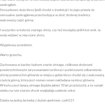
zaokrągleń.
Stosunkowo duży klosz (jeśli chodzi o średnicę) i te jego prawie że
sensualne zaokrąglenia przechodzące w dość drobnej średnicy
walcowatą część górna.
I wszystko w kolorze starego złota, czy też mosiądzu jeśli ktoś woli. Ja
wolę widzieć w niej stare złoto.
Wyjątkowy przedmiot.
Warty grzechu.
Zachowana w bardzo ładnym stanie vintage, z kilkoma drobnymi
powierzchniowymi zarysowaniami na kloszu i punktowymi odbarwienia
złotej powierzchni głównie w miejscu gdzie klosz chodzi się z walcowatą
cześcią górną, która jest nomen omen nakładana na klosz główny.
W końcu jest lampą vintage (będzie jakieś 70 lat przeżytych), a te oznaki
wieku na tym starym złocie wyglądają szalenie seksi.
Działa na jedną żarówkę z dużym gwintem, czyli E27.