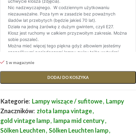
1 w magazynie
DODAJ DO KOSZYKA
Kategorie:
Lampy wiszące / sufitowe
,
Lampy
Znaczników:
złota lampa vintage
,
gold vintage lamp
,
lampa mid century
,
Sölken Leuchten
,
Sölken Leuchten lamp
,