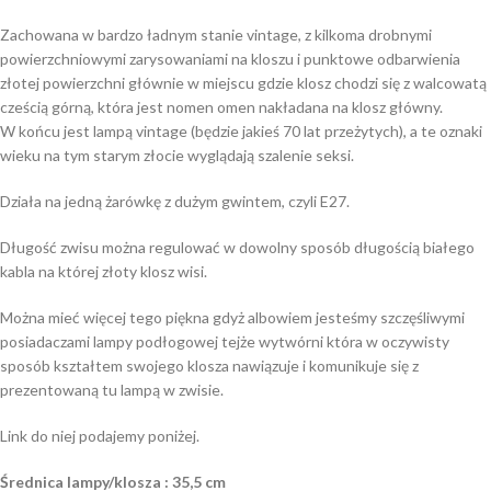
Zachowana w bardzo ładnym stanie vintage, z kilkoma drobnymi
powierzchniowymi zarysowaniami na kloszu i punktowe odbarwienia
złotej powierzchni głównie w miejscu gdzie klosz chodzi się z walcowatą
cześcią górną, która jest nomen omen nakładana na klosz główny.
W końcu jest lampą vintage (będzie jakieś 70 lat przeżytych), a te oznaki
wieku na tym starym złocie wyglądają szalenie seksi.
Działa na jedną żarówkę z dużym gwintem, czyli E27.
Długość zwisu można regulować w dowolny sposób długością białego
kabla na której złoty klosz wisi.
Można mieć więcej tego piękna gdyż albowiem jesteśmy szczęśliwymi
posiadaczami lampy podłogowej tejże wytwórni która w oczywisty
sposób kształtem swojego klosza nawiązuje i komunikuje się z
prezentowaną tu lampą w zwisie.
Link do niej podajemy poniżej.
Średnica lampy/klosza : 35,5 cm