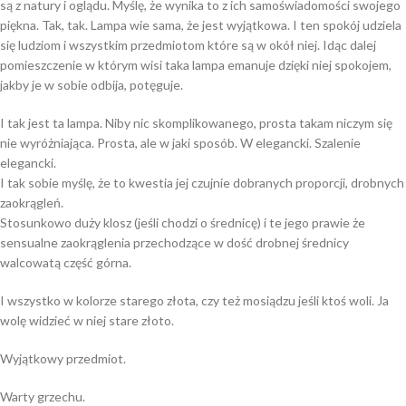
są z natury i oglądu. Myślę, że wynika to z ich samoświadomości swojego
piękna. Tak, tak. Lampa wie sama, że jest wyjątkowa. I ten spokój udziela
się ludziom i wszystkim przedmiotom które są w okół niej. Idąc dalej
pomieszczenie w którym wisi taka lampa emanuje dzięki niej spokojem,
jakby je w sobie odbija, potęguje.
I tak jest ta lampa. Niby nic skomplikowanego, prosta takam niczym się
nie wyróżniająca. Prosta, ale w jaki sposób. W elegancki. Szalenie
elegancki.
I tak sobie myślę, że to kwestia jej czujnie dobranych proporcji, drobnych
zaokrągleń.
Stosunkowo duży klosz (jeśli chodzi o średnicę) i te jego prawie że
sensualne zaokrąglenia przechodzące w dość drobnej średnicy
walcowatą część górna.
I wszystko w kolorze starego złota, czy też mosiądzu jeśli ktoś woli. Ja
wolę widzieć w niej stare złoto.
Wyjątkowy przedmiot.
Warty grzechu.