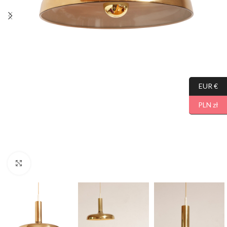
EUR €
PLN zł
Click to enlarge