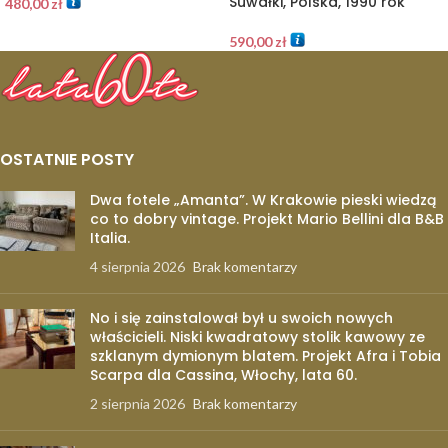
Suwałki, Polska, 1990 rok
480,00
zł
590,00
zł
OSTATNIE POSTY
Dwa fotele „Amanta”. W Krakowie pieski wiedzą
co to dobry vintage. Projekt Mario Bellini dla B&B
Italia.
4 sierpnia 2026
Brak komentarzy
No i się zainstalował był u swoich nowych
właścicieli. Niski kwadratowy stolik kawowy ze
szklanym dymionym blatem. Projekt Afra i Tobia
Scarpa dla Cassina, Włochy, lata 60.
2 sierpnia 2026
Brak komentarzy