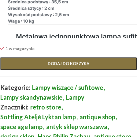
1 w magazynie
DODAJ DO KOSZYKA
Kategorie:
Lampy wiszące / sufitowe
,
Lampy skandynawskie
,
Lampy
Znaczniki:
retro store
,
Softling Ateljé Lyktan lamp
,
antique shop
,
space age lamp
,
antyk sklep warszawa
,
design sklep
,
Hans Philip Zachau
,
antique store
,