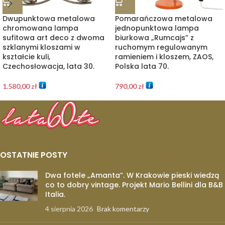
Dwupunktowa metalowa
Pomarańczowa metalowa
chromowana lampa
jednopunktowa lampa
sufitowa art deco z dwoma
biurkowa „Rumcajs” z
szklanymi kloszami w
ruchomym regulowanym
kształcie kuli,
ramieniem i kloszem, ZAOS,
Czechosłowacja, lata 30.
Polska lata 70.
1.580,00
zł
790,00
zł
OSTATNIE POSTY
Dwa fotele „Amanta”. W Krakowie pieski wiedzą
co to dobry vintage. Projekt Mario Bellini dla B&B
Italia.
4 sierpnia 2026
Brak komentarzy