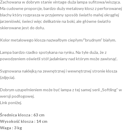
Zachowana w dobrym stanie vintage duża lampa sufitowa/wisząca.
Ma cudowne proporcje, bardzo duży metalowy klosz z perforowanej
blachy który rozprasza w przyjemny sposób światło małej okrągłej
jarzeniówki, świeci więc delikatnie na boki, ale główne światło
skierowane jest do dołu.
Kolor metalowego klosza nazwałbym ciepłym/”brudnym” białym.
Lampa bardzo rzadko spotykana na rynku. Na tyle duża, że z
powodzeniem oświetli stół jadalniany nad którym może zawisnąć.
Sygnowana naklejką na zewnętrznej i wewnętrznej stronie klosza
(zdjęcia).
Dobrym uzupełnieniem może być lampa z tej samej serii „Softling” w
wersji podłogowej.
Link poniżej.
Średnica klosza : 63 cm
Wysokość klosza : 14 cm
Waga : 3 kg