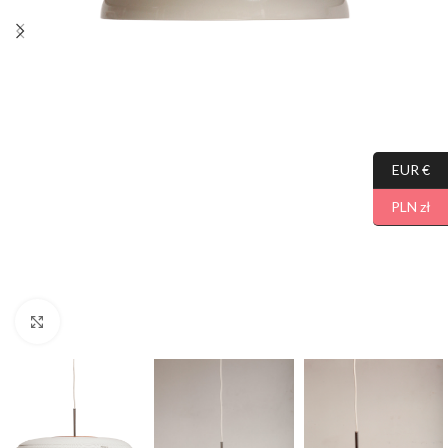
EUR €
PLN zł
Click to enlarge