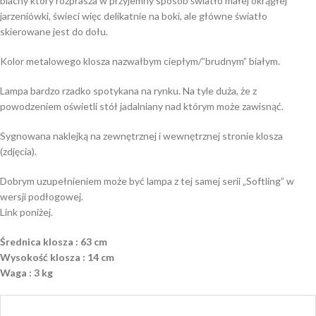
blachy który rozprasza w przyjemny sposób światło małej okrągłej
jarzeniówki, świeci więc delikatnie na boki, ale główne światło
skierowane jest do dołu.
Kolor metalowego klosza nazwałbym ciepłym/”brudnym” białym.
Lampa bardzo rzadko spotykana na rynku. Na tyle duża, że z
powodzeniem oświetli stół jadalniany nad którym może zawisnąć.
Sygnowana naklejką na zewnętrznej i wewnętrznej stronie klosza
(zdjęcia).
Dobrym uzupełnieniem może być lampa z tej samej serii „Softling” w
wersji podłogowej.
Link poniżej.
Średnica klosza : 63 cm
Wysokość klosza : 14 cm
Waga : 3 kg