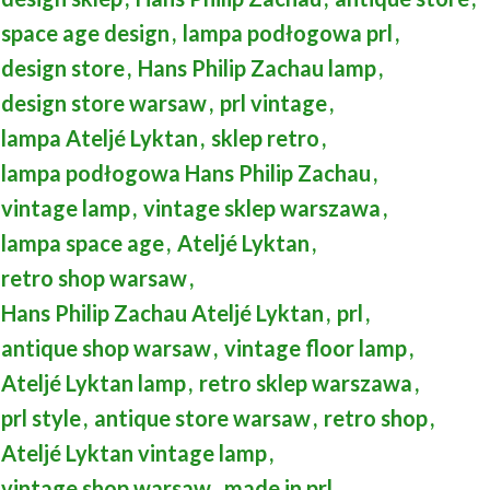
space age design
,
lampa podłogowa prl
,
design store
,
Hans Philip Zachau lamp
,
design store warsaw
,
prl vintage
,
lampa Ateljé Lyktan
,
sklep retro
,
lampa podłogowa Hans Philip Zachau
,
vintage lamp
,
vintage sklep warszawa
,
lampa space age
,
Ateljé Lyktan
,
retro shop warsaw
,
Hans Philip Zachau Ateljé Lyktan
,
prl
,
antique shop warsaw
,
vintage floor lamp
,
Ateljé Lyktan lamp
,
retro sklep warszawa
,
prl style
,
antique store warsaw
,
retro shop
,
Ateljé Lyktan vintage lamp
,
vintage shop warsaw
,
made in prl
,