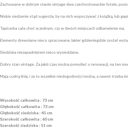
Zachowane w dobrym stanie vintage dwa czechosłowackie fotele, pozos
Niskie siedzenie stąd sugestia, by na nich wypoczywać z książką, lub gapi
Tapicerka cała choć w jednym, czy w dwóch miejscach odbarwienie ma.
Elementy drewniane nieco spracowane, lakier gdzieniegdzie został wytart
Siedziska niezapadniętem nieco wysiedziane.
Dobry stan vintage. Za jakiś czas można pomyśleć o renowacji, na ten mo
Mają cudną linię, i za to wszelkie niedogodności można, a nawet trzeba im
Wysokość całkowita : 73 cm
Głębokość całkowita : 73 cm
Głębokość siedziska : 45 cm
Szerokość całkowita : 60 cm
Szerokość siedziska : 51 cm