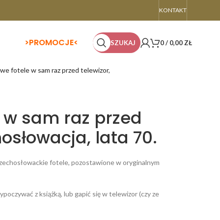
KONTAKT
>
PROMOCJE<
SZUKAJ
0
/
0,00
ZŁ
e fotele w sam raz przed telewizor,
 w sam raz przed
osłowacja, lata 70.
zechosłowackie fotele, pozostawione w oryginalnym
ypoczywać z książką, lub gapić się w telewizor (czy ze