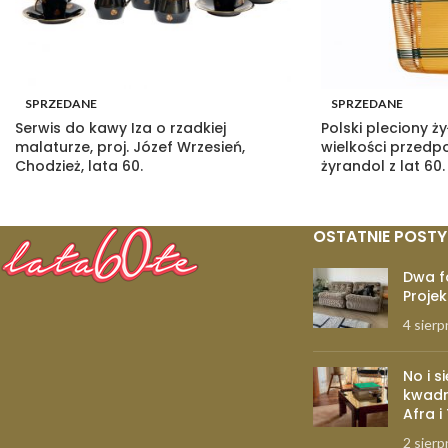
SPRZEDANE
SPRZEDANE
Serwis do kawy Iza o rzadkiej
Polski pleciony ż
malaturze, proj. Józef Wrzesień,
wielkości przed
Chodzież, lata 60.
żyrandol z lat 60.
OSTATNIE POSTY
Dwa f
Projek
4 sierp
No i s
kwadr
Afra i
2 sierp