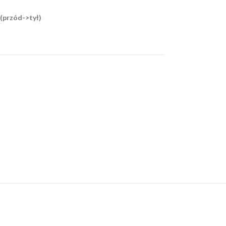
(przód->tył)