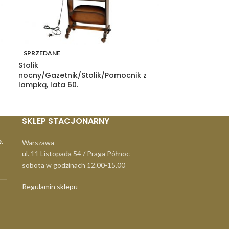
SPRZEDANE
SPRZEDANE
Stolik
Polska Lampa 
nocny/Gazetnik/Stolik/Pomocnik z
Bracia Borkows
lampką, lata 60.
SKLEP STACJONARNY
.
Warszawa
ul. 11 Listopada 54 / Praga Północ
sobota w godzinach 12.00-15.00
Regulamin sklepu