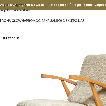
klep stacjonary Warszawa ul. 11 Listopada 54 / Praga Północ | Zapra
Skip to navigation
Skip to main content
TRONA GŁÓWNA
PROMOCJE
AKTUALNOŚCI
SKLEP
O NAS
SPRZEDANE