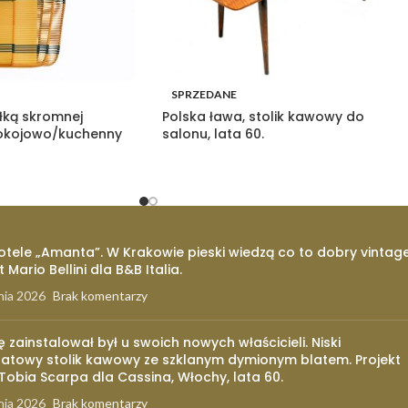
SPRZEDANE
yłką skromnej
Polska ława, stolik kawowy do
pokojowo/kuchenny
salonu, lata 60.
otele „Amanta”. W Krakowie pieski wiedzą co to dobry vintage
t Mario Bellini dla B&B Italia.
nia 2026
Brak komentarzy
ię zainstalował był u swoich nowych właścicieli. Niski
atowy stolik kawowy ze szklanym dymionym blatem. Projekt
 Tobia Scarpa dla Cassina, Włochy, lata 60.
nia 2026
Brak komentarzy