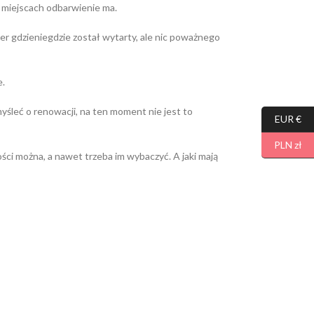
 miejscach odbarwienie ma.
r gdzieniegdzie został wytarty, ale nic poważnego
e.
yśleć o renowacji, na ten moment nie jest to
EUR €
PLN zł
ości można, a nawet trzeba im wybaczyć. A jaki mają