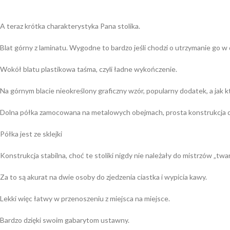
A teraz krótka charakterystyka Pana stolika.
Blat górny z laminatu. Wygodne to bardzo jeśli chodzi o utrzymanie go w
Wokół blatu plastikowa taśma, czyli ładne wykończenie.
Na górnym blacie nieokreślony graficzny wzór, popularny dodatek, a jak k
Dolna półka zamocowana na metalowych obejmach, prosta konstrukcja do z
Półka jest ze sklejki
Konstrukcja stabilna, choć te stoliki nigdy nie należały do mistrzów „twa
Za to są akurat na dwie osoby do zjedzenia ciastka i wypicia kawy.
Lekki więc łatwy w przenoszeniu z miejsca na miejsce.
Bardzo dzięki swoim gabarytom ustawny.