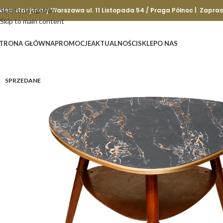
klep stacjonary Warszawa ul. 11 Listopada 54 / Praga Północ | Zapra
Skip to navigation
Skip to main content
TRONA GŁÓWNA
PROMOCJE
AKTUALNOŚCI
SKLEP
O NAS
SPRZEDANE