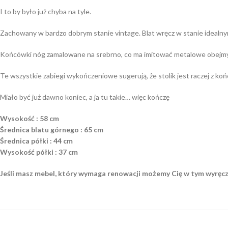
I to by było już chyba na tyle.
Zachowany w bardzo dobrym stanie vintage. Blat wręcz w stanie idealny
Końcówki nóg zamalowane na srebrno, co ma imitować metalowe obejmy
Te wszystkie zabiegi wykończeniowe sugerują, że stolik jest raczej z końc
Miało być już dawno koniec, a ja tu takie… więc kończę
Wysokość : 58 cm
Średnica blatu górnego : 65 cm
Średnica półki : 44 cm
Wysokość półki : 37 cm
Jeśli masz mebel, który wymaga renowacji możemy Cię w tym wyręcz