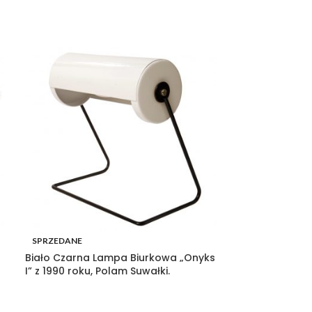
SPRZEDANE
SPRZEDANE
Biało Czarna Lampa Biurkowa „Onyks
Stolik kawowy
I” z 1990 roku, Polam Suwałki.
laminowanym b
60.