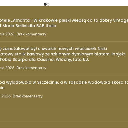
otele „Amanta”. W Krakowie pieski wiedzą co to dobry vintage
t Mario Bellini dla B&B Italia.
nia 2026
Brak komentarzy
ię zainstalował był u swoich nowych właścicieli. Niski
atowy stolik kawowy ze szklanym dymionym blatem. Projekt
 Tobia Scarpa dla Cassina, Włochy, lata 60.
nia 2026
Brak komentarzy
pa wylądowała w Szczecinie, a w zasadzie wodowała skoro t
cin
a 2026
Brak komentarzy