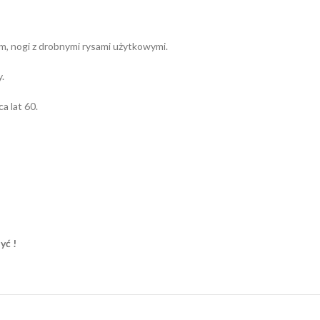
m, nogi z drobnymi rysami użytkowymi.
.
a lat 60.
yć !