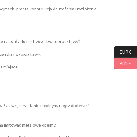
mach, prosta konstrukcja do złożenia i rozłożenia
nie należały do mistrzów „twardej postawy”.
EUR €
iastka i wypicia kawy.
PLN zł
a miejsce.
 Blat wręcz w stanie idealnym, nogi z drobnymi
ma imitować metalowe obejmy.