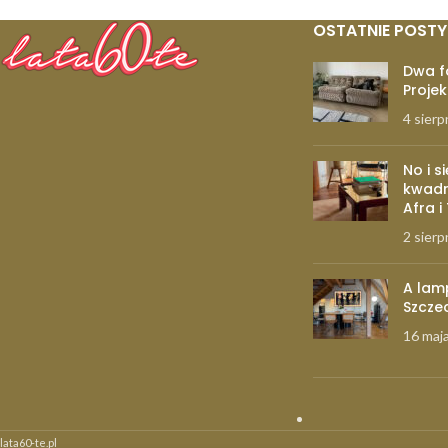
OSTATNIE POSTY
Dwa f
Projek
4 sierp
No i s
kwadr
Afra i
2 sierp
A lam
Szcze
16 maj
lata60-te.pl