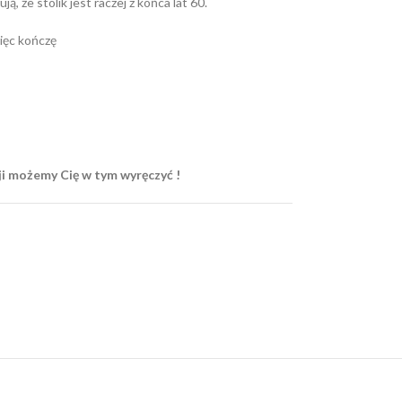
 że stolik jest raczej z końca lat 60.
więc kończę
ji możemy Cię w tym wyręczyć !