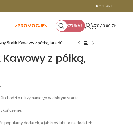
KONTAKT
>
PROMOCJE<
SZUKAJ
0
/
0,00
ZŁ
zny Stolik Kawowy z półką, lata 60.
k Kawowy z półką,
.
śli chodzi o utrzymanie go w dobrym stanie.
wykończenie.
r, popularny dodatek, a jak ktoś lubi to na dodatek