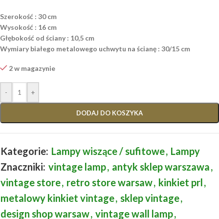
Szerokość : 30 cm
Wysokość : 16 cm
Głębokość od ściany : 10,5 cm
Wymiary białego metalowego uchwytu na ścianę : 30/15 cm
2 w magazynie
-
+
DODAJ DO KOSZYKA
Kategorie:
Lampy wiszące / sufitowe
,
Lampy
Znaczniki:
vintage lamp
,
antyk sklep warszawa
,
vintage store
,
retro store warsaw
,
kinkiet prl
,
metalowy kinkiet vintage
,
sklep vintage
,
design shop warsaw
,
vintage wall lamp
,