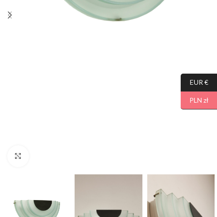
EUR €
PLN zł
Click to enlarge