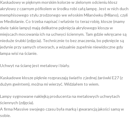
Kaskadowy w pięknym morskim kolorze w zielonym odcieniu klosz
akrylowy z czarnym półkolem w środku robi całą lampę. Jest w nich duch
memphisowego stylu zrodzonego we włoskim Milanówku (Milano), czyli
w Mediolanie. Co trzeba napisać i właśnie to teraz robię, klosze (mamy
dwie takie lampy) mają delikatne pęknięcia akrylowego klosza w
miejscach mocowania ich na uchwyci ściennym. Tam gdzie wkręcane są
nieduże śrubki (zdjęcia). Technicznie to bez znaczenia, bo pęknięcie są
jedynie przy samych otworach, a wizualnie zupełnie niewidoczne gdy
lampa wisi na ścianie.
Uchwyt na ścianę jest metalowy i biały.
Kaskadowe klosze pięknie rozpraszają światło z jednej żarówki E27 (z
dużym gwintem), można mi wierzyć. Widziałem to wiem.
Lampy sygnowane naklejką producenta na metalowych uchwytach
ściennych (zdjęcia).
A firma Massive swojego czasu była marką i gwarancją jakości samą w
sobie.