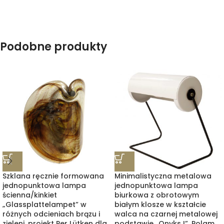
Podobne produkty
Szklana ręcznie formowana
Minimalistyczna metalowa
jednopunktowa lampa
jednopunktowa lampa
ścienna/kinkiet
biurkowa z obrotowym
„Glassplattelampet” w
białym klosze w kształcie
różnych odcieniach brązu i
walca na czarnej metalowej
zieleni, projekt Per Lütken dla
podstawie „Onyks I”, Polam