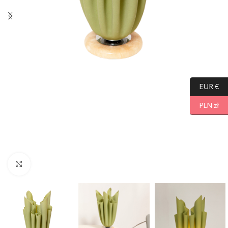
EUR €
PLN zł
Click to enlarge