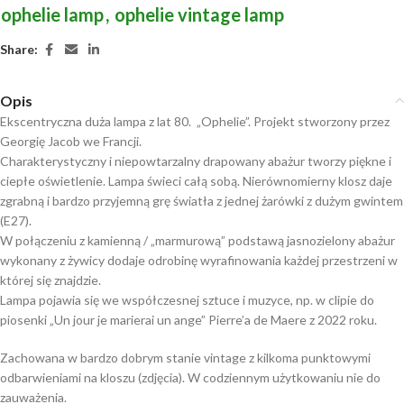
ophelie lamp
,
ophelie vintage lamp
Share:
Opis
Ekscentryczna duża lampa z lat 80. „Ophelie”. Projekt stworzony przez
Georgię Jacob we Francji.
Charakterystyczny i niepowtarzalny drapowany abażur tworzy piękne i
ciepłe oświetlenie. Lampa świeci całą sobą. Nierównomierny klosz daje
zgrabną i bardzo przyjemną grę światła z jednej żarówki z dużym gwintem
(E27).
W połączeniu z kamienną / „marmurową” podstawą jasnozielony abażur
wykonany z żywicy dodaje odrobinę wyrafinowania każdej przestrzeni w
której się znajdzie.
Lampa pojawia się we współczesnej sztuce i muzyce, np. w clipie do
piosenki „Un jour je marierai un ange” Pierre’a de Maere z 2022 roku.
Zachowana w bardzo dobrym stanie vintage z kilkoma punktowymi
odbarwieniami na kloszu (zdjęcia). W codziennym użytkowaniu nie do
zauważenia.