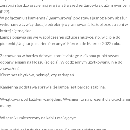
zgrabną i bardzo przyjemną grę światła z jednej żarówki z dużym gwintem
(E27).
W połączeniu z kamienną / „marmurową” podstawą jasnozielony abażur
wykonany z żywicy dodaje odrobinę wyrafinowania każdej przestrzeni w
której się znajdzie.
Lampa pojawia się we współczesnej sztuce i muzyce, np. w clipie do
piosenki „Un jour je marierai un ange” Pierre’a de Maere z 2022 roku.
Zachowana w bardzo dobrym stanie vintage z kilkoma punktowymi
odbarwieniami na kloszu (zdjęcia). W codziennym użytkowaniu nie do
zauważenia.
Klosz bez ubytków, pęknięć, czy zadrapań.
Kamienna podstawa sprawia, że lampa jest bardzo stabilna.
Wyjątkowa pod każdym względem. Wyśmienita na prezent dla ukochanej
osoby.
Włącznik umieszczony na kablu zasilającym.
Jest w niej coś z ducha art nouveau. Po prostu piękna rzecz.