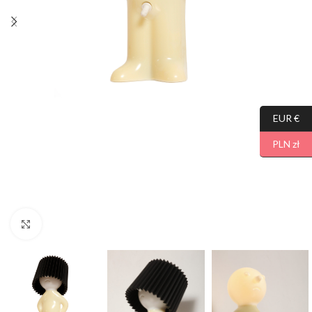
EUR €
PLN zł
Click to enlarge