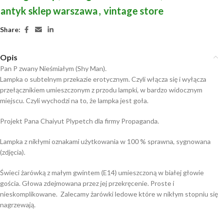
antyk sklep warszawa
,
vintage store
Share:
Opis
Pan P zwany Nieśmiałym (Shy Man).
Lampka o subtelnym przekazie erotycznym. Czyli włącza się i wyłącza
przełącznikiem umieszczonym z przodu lampki, w bardzo widocznym
miejscu. Czyli wychodzi na to, że lampka jest goła.
Projekt Pana Chaiyut Plypetch dla firmy Propaganda.
Lampka z nikłymi oznakami użytkowania w 100 % sprawna, sygnowana
(zdjęcia).
Świeci żarówką z małym gwintem (E14) umieszczoną w białej głowie
gościa. Głowa zdejmowana przez jej przekręcenie. Proste i
nieskomplikowane. Zalecamy żarówki ledowe które w nikłym stopniu się
nagrzewają.