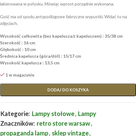
lakierowana w połysku. Mówiąc wprost porządnie wykonana.
Gość ma od spodu antypoślizgowe fabryczne wypustki. Widać to na
zdjęciach.
Wysokość całkowita (bez kapelusza/z kapeluszem) : 35/38 cm
Szerokość : 16 cm
Głębokość : 10 cm
Średnica kapelusza (góra/dół) : 15/17 cm
Wysokość kapelusza : 13,5 cm
1 w magazynie
DODAJ DO KOSZYKA
Kategorie:
Lampy stołowe
,
Lampy
Znaczników:
retro store warsaw
,
propaganda lamp
,
sklep vintage
,