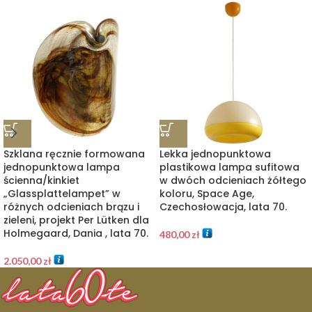
Szklana ręcznie formowana
Lekka jednopunktowa
jednopunktowa lampa
plastikowa lampa sufitowa
ścienna/kinkiet
w dwóch odcieniach żółtego
„Glassplattelampet” w
koloru, Space Age,
różnych odcieniach brązu i
Czechosłowacja, lata 70.
zieleni, projekt Per Lütken dla
Holmegaard, Dania , lata 70.
480,00
zł
2.050,00
zł