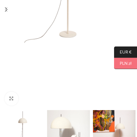
EUR €
PLN zł
Click to enlarge