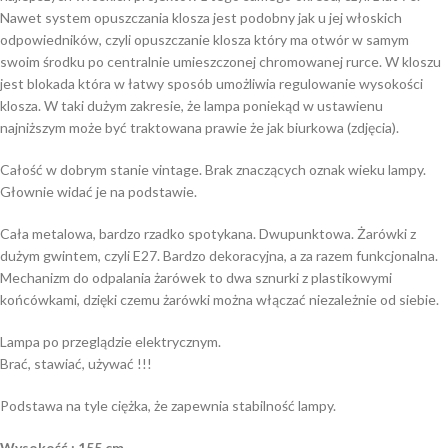
Nawet system opuszczania klosza jest podobny jak u jej włoskich
odpowiedników, czyli opuszczanie klosza który ma otwór w samym
swoim środku po centralnie umieszczonej chromowanej rurce. W kloszu
jest blokada która w łatwy sposób umożliwia regulowanie wysokości
klosza. W taki dużym zakresie, że lampa poniekąd w ustawienu
najniższym może być traktowana prawie że jak biurkowa (zdjęcia).
Całość w dobrym stanie vintage. Brak znaczących oznak wieku lampy.
Głownie widać je na podstawie.
Cała metalowa, bardzo rzadko spotykana. Dwupunktowa. Żarówki z
dużym gwintem, czyli E27. Bardzo dekoracyjna, a za razem funkcjonalna.
Mechanizm do odpalania żarówek to dwa sznurki z plastikowymi
końcówkami, dzięki czemu żarówki można włączać niezależnie od siebie.
Lampa po przeglądzie elektrycznym.
Brać, stawiać, używać !!!
Podstawa na tyle ciężka, że zapewnia stabilność lampy.
Wysokość : 155 cm