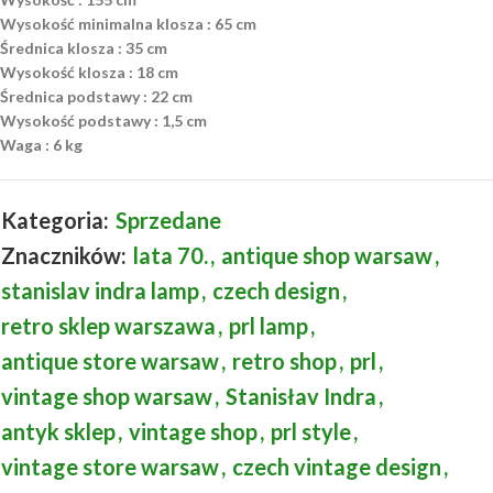
Wysokość minimalna klosza : 65 cm
Średnica klosza : 35 cm
Wysokość klosza : 18 cm
Średnica podstawy : 22 cm
Wysokość podstawy : 1,5 cm
Waga : 6 kg
Kategoria:
Sprzedane
Znaczników:
lata 70.
,
antique shop warsaw
,
stanislav indra lamp
,
czech design
,
retro sklep warszawa
,
prl lamp
,
antique store warsaw
,
retro shop
,
prl
,
vintage shop warsaw
,
Stanisłav Indra
,
antyk sklep
,
vintage shop
,
prl style
,
vintage store warsaw
,
czech vintage design
,