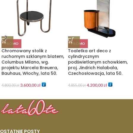
PROMO
PROMO
Chromowany stolik z
Toaletka art deco z
ruchomym szklanym blatem,
cylindrycznym
Columbus Milano, wg.
podświetlanym schowkiem,
projektu Marcela Breuera,
proj. Jindrich Halabala,
Bauhaus, Włochy, lata 50.
Czechosłowacja, lata 50.
3.600,00
zł
4.200,00
zł
4.800,00
zł
4.855,00
zł
OSTATNIE POSTY