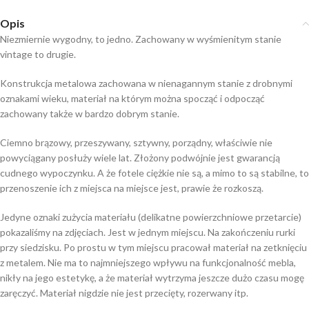
Opis
Niezmiernie wygodny, to jedno. Zachowany w wyśmienitym stanie
vintage to drugie.
Konstrukcja metalowa zachowana w nienagannym stanie z drobnymi
oznakami wieku, materiał na którym można spocząć i odpocząć
zachowany także w bardzo dobrym stanie.
Ciemno brązowy, przeszywany, sztywny, porządny, właściwie nie
powyciągany posłuży wiele lat. Złożony podwójnie jest gwarancją
cudnego wypoczynku. A że fotele ciężkie nie są, a mimo to są stabilne, to
przenoszenie ich z miejsca na miejsce jest, prawie że rozkoszą.
Jedyne oznaki zużycia materiału (delikatne powierzchniowe przetarcie)
pokazaliśmy na zdjęciach. Jest w jednym miejscu. Na zakończeniu rurki
przy siedzisku. Po prostu w tym miejscu pracował materiał na zetknięciu
z metalem. Nie ma to najmniejszego wpływu na funkcjonalność mebla,
nikły na jego estetykę, a że materiał wytrzyma jeszcze dużo czasu mogę
zaręczyć. Materiał nigdzie nie jest przecięty, rozerwany itp.