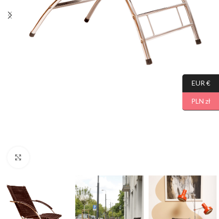
EUR €
PLN zł
Click to enlarge