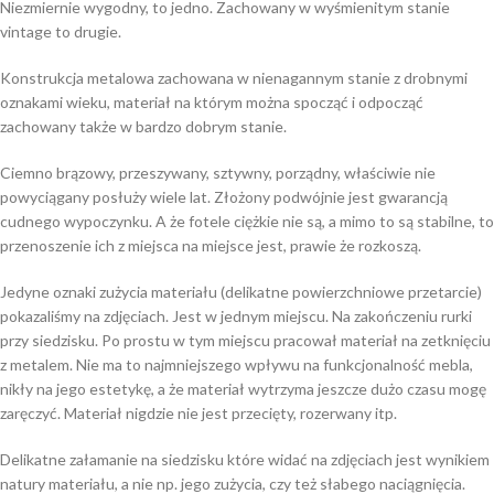
Niezmiernie wygodny, to jedno. Zachowany w wyśmienitym stanie
vintage to drugie.
Konstrukcja metalowa zachowana w nienagannym stanie z drobnymi
oznakami wieku, materiał na którym można spocząć i odpocząć
zachowany także w bardzo dobrym stanie.
Ciemno brązowy, przeszywany, sztywny, porządny, właściwie nie
powyciągany posłuży wiele lat. Złożony podwójnie jest gwarancją
cudnego wypoczynku. A że fotele ciężkie nie są, a mimo to są stabilne, to
przenoszenie ich z miejsca na miejsce jest, prawie że rozkoszą.
Jedyne oznaki zużycia materiału (delikatne powierzchniowe przetarcie)
pokazaliśmy na zdjęciach. Jest w jednym miejscu. Na zakończeniu rurki
przy siedzisku. Po prostu w tym miejscu pracował materiał na zetknięciu
z metalem. Nie ma to najmniejszego wpływu na funkcjonalność mebla,
nikły na jego estetykę, a że materiał wytrzyma jeszcze dużo czasu mogę
zaręczyć. Materiał nigdzie nie jest przecięty, rozerwany itp.
Delikatne załamanie na siedzisku które widać na zdjęciach jest wynikiem
natury materiału, a nie np. jego zużycia, czy też słabego naciągnięcia.