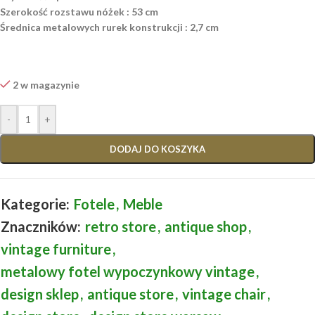
Szerokość rozstawu nóżek : 53 cm
Średnica metalowych rurek konstrukcji : 2,7 cm
2 w magazynie
-
+
DODAJ DO KOSZYKA
Kategorie:
Fotele
,
Meble
Znaczników:
retro store
,
antique shop
,
vintage furniture
,
metalowy fotel wypoczynkowy vintage
,
design sklep
,
antique store
,
vintage chair
,