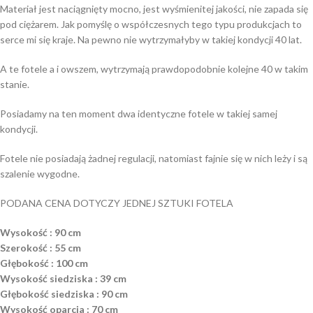
Materiał jest naciągnięty mocno, jest wyśmienitej jakości, nie zapada się
pod ciężarem. Jak pomyślę o współczesnych tego typu produkcjach to
serce mi się kraje. Na pewno nie wytrzymałyby w takiej kondycji 40 lat.
A te fotele a i owszem, wytrzymają prawdopodobnie kolejne 40 w takim
stanie.
Posiadamy na ten moment dwa identyczne fotele w takiej samej
kondycji.
Fotele nie posiadają żadnej regulacji, natomiast fajnie się w nich leży i są
szalenie wygodne.
PODANA CENA DOTYCZY JEDNEJ SZTUKI FOTELA
Wysokość : 90 cm
Szerokość : 55 cm
Głębokość : 100 cm
Wysokość siedziska : 39 cm
Głębokość siedziska : 90 cm
Wysokość oparcia : 70 cm