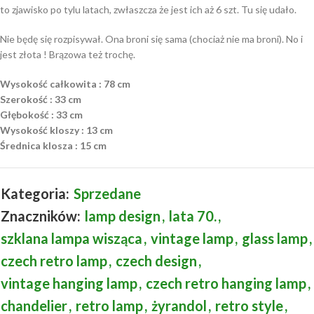
to zjawisko po tylu latach, zwłaszcza że jest ich aż 6 szt. Tu się udało.
Nie będę się rozpisywał. Ona broni się sama (chociaż nie ma broni). No i
jest złota ! Brązowa też trochę.
Wysokość całkowita : 78 cm
Szerokość : 33 cm
Głębokość : 33 cm
Wysokość kloszy : 13 cm
Średnica klosza : 15 cm
Kategoria:
Sprzedane
Znaczników:
lamp design
,
lata 70.
,
szklana lampa wisząca
,
vintage lamp
,
glass lamp
,
czech retro lamp
,
czech design
,
vintage hanging lamp
,
czech retro hanging lamp
,
chandelier
,
retro lamp
,
żyrandol
,
retro style
,