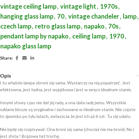
vintage ceiling lamp
,
vintage light
,
1970s
,
hanging glass lamp
,
70
,
vintage chandeler
,
lamp
,
czech lamp
,
retro glass lamp
,
napako
,
70s
,
pendant lamp by napako
,
ceiling lamp
,
1970
,
napako glass lamp
Share:
Opis
I tu właśnie lampa obroni się sama. Wystarczy na nią popatrzeć. Jest
efektowna, jest ładna, jest wyjątkowa i jest w wręcz idealnym stanie.
Innymi słowy czas nie dał jej rady, a ona dała radę jemu. Wszystkie
szklane klosze są oryginalne i zachowane w idealnym stanie. Nie częste
to zjawisko po tylu latach, zwłaszcza że jest ich aż 6 szt. Tu się udało.
Nie będę się rozpisywał. Ona broni się sama (chociaż nie ma broni). No i
jest złota ! Brązowa też trochę.