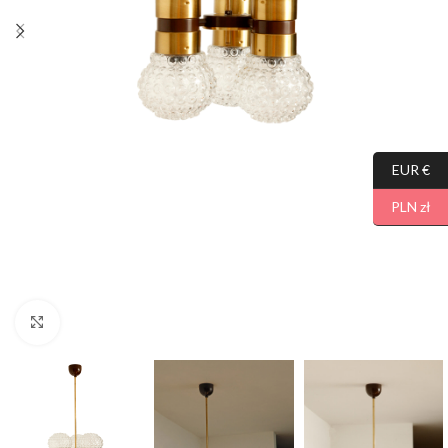
EUR €
PLN zł
Click to enlarge