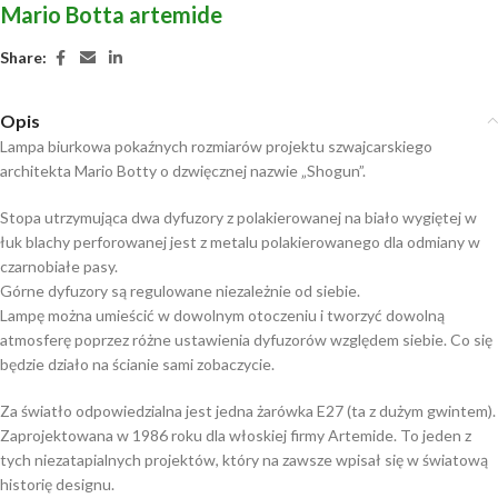
Mario Botta artemide
Share:
Opis
Lampa biurkowa pokaźnych rozmiarów projektu szwajcarskiego
architekta Mario Botty o dzwięcznej nazwie „Shogun”.
Stopa utrzymująca dwa dyfuzory z polakierowanej na biało wygiętej w
łuk blachy perforowanej jest z metalu polakierowanego dla odmiany w
czarnobiałe pasy.
Górne dyfuzory są regulowane niezależnie od siebie.
Lampę można umieścić w dowolnym otoczeniu i tworzyć dowolną
atmosferę poprzez różne ustawienia dyfuzorów względem siebie. Co się
będzie działo na ścianie sami zobaczycie.
Za światło odpowiedzialna jest jedna żarówka E27 (ta z dużym gwintem).
Zaprojektowana w 1986 roku dla włoskiej firmy Artemide. To jeden z
tych niezatapialnych projektów, który na zawsze wpisał się w światową
historię designu.