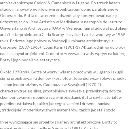
architektonicznym Carloni & Camenisch w Lugano. Po trzech latach
studio mianowało go głównym projektantem domu parafialnego w
Genestrerio. Botta ostatecznie odszedł, aby kontynuować naukę,
uczęszczając do Liceo Artistico w Mediolanie, a następnie do Istituto
Universitario di Architettura IUAV w Wenecji. Tam studiował pod okiem
architekta-projektanta Carla Scarpy i uzyskał tytuł zawodowy w 1969
roku. Podczas jego pobytu w Wenecji, luminarze architektury Le
Corbusier (1887-1965) i Louis Kahn (1901-1974) zatrudnili go do pracy
nad lokalnymi projektami. Ci mentorzy wywarli trwały wpływ na karierę
Botty i jego podejście estetyczne.
Około 1970 roku Botta otworzył własną pracownię w Lugano i skupił
się na projektowaniu domów i kościołów. Jego pierwszy solowy projekt
— dom jednorodzinny w Cadenazzo w Szwajcarii (1970-1) —
charakteryzuje się silną, prostoliniową sylwetką, przenikniętą dobrze
skomponowanymi geometrycznymi pustkami. Botta użył materiałów
przedindustrialnych, takich jak cegła, kamień i drewno, zamiast
„tradycyjnie” modernistycznych materiałów, takich jak stal i szkło.
Inne wyróżniające się projekty z kariery architektonicznej Botty to:
prywatny dom w Viganello w Szwajcarii (1981), Katedra