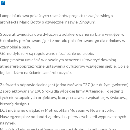
Lampa biurkowa pokaźnych rozmiarów projektu szwajcarskiego
architekta Mario Botty o dzwięcznej nazwie „Shogun”.
Stopa utrzymująca dwa dyfuzory z polakierowanej na biało wygiętej w
łuk blachy perforowanej jest z metalu polakierowanego dla odmiany w
czarnobiałe pasy.
Górne dyfuzory są regulowane niezależnie od siebie.
Lampę można umieścić w dowolnym otoczeniu i tworzyć dowolną
atmosferę poprzez różne ustawienia dyfuzorów względem siebie. Co się
będzie działo na ścianie sami zobaczycie.
Za światło odpowiedzialna jest jedna żarówka E27 (ta z dużym gwintem).
Zaprojektowana w 1986 roku dla włoskiej firmy Artemide. To jeden z
tych niezatapialnych projektów, który na zawsze wpisał się w światową
historię designu.
Dziś można go oglądać w Metropolitan Museum w Nowym Jorku.
Nasz egzemplarz pochodzi z jednych z pierwszych serii wypuszczonych
na rynek.
Ma nikłe ślady zużycia głównie w postaci drobnych odbarwień na