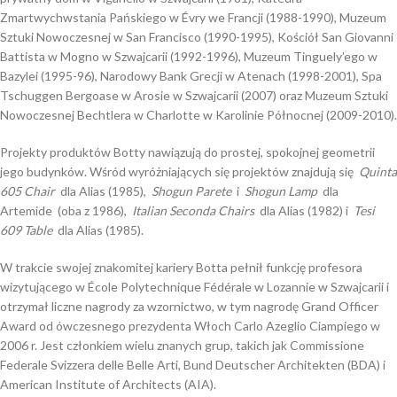
Zmartwychwstania Pańskiego w Évry we Francji (1988-1990), Muzeum
Sztuki Nowoczesnej w San Francisco (1990-1995), Kościół San Giovanni
Battista w Mogno w Szwajcarii (1992-1996), Muzeum Tinguely’ego w
Bazylei (1995-96), Narodowy Bank Grecji w Atenach (1998-2001), Spa
Tschuggen Bergoase w Arosie w Szwajcarii (2007) oraz Muzeum Sztuki
Nowoczesnej Bechtlera w Charlotte w Karolinie Północnej (2009-2010).
Projekty produktów Botty nawiązują do prostej, spokojnej geometrii
jego budynków. Wśród wyróżniających się projektów znajdują się
Quinta
605 Chair
dla Alias ​​(1985),
Shogun Parete
i
Shogun Lamp
dla
Artemide (oba z 1986),
Italian Seconda Chairs
dla Alias ​​(1982) i
Tesi
609 Table
dla Alias ​​(1985).
W trakcie swojej znakomitej kariery Botta pełnił funkcję profesora
wizytującego w École Polytechnique Fédérale w Lozannie w Szwajcarii i
otrzymał liczne nagrody za wzornictwo, w tym nagrodę Grand Officer
Award od ówczesnego prezydenta Włoch Carlo Azeglio Ciampiego w
2006 r. Jest członkiem wielu znanych grup, takich jak Commissione
Federale Svizzera delle Belle Arti, Bund Deutscher Architekten (BDA) i
American Institute of Architects (AIA).