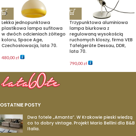
Lekka jednopunktowa
Trzypunktowa aluminiowa
plastikowa lampa sufitowa
lampa biurkowa z
w dwóch odcieniach żółtego
regulowaną wysokością
koloru, Space Age,
ruchomych kloszy, firma VEB
Czechosłowacja, lata 70.
Tafelgeräte Dessau, DDR,
lata 70.
480,00
zł
790,00
zł
OSTATNIE POSTY
Dwa fotele „Amanta”. W Krakowie pieski wiedzą
co to dobry vintage. Projekt Mario Bellini dla B&B
Italia.