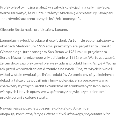
Projekty Botty można znaleźć w stałych kolekcjach na całym świecie.
Warto zauważyć, że w 1996 r. założył Akademię Architektury Szwajcarii.
Jest również autorem licznych książek i monografii.
Obecnie Botta nadal projektuje w Lugano.
Legendarny włoski producent oświetlenia
Artemide
został założony w
okolicach Mediolanu w 1959 roku przez inżyniera-projektanta Ernesto
Gismondiego (urodzonego w San Remo w 1931 roku) i projektanta
Sergio Mazza (urodzonego w Mediolanie w 1931 roku). Warto zauważyć,
że ten drugi zaprojektował pierwszy udany produkt firmy,
lampę
Alfa
, na
rok przed wprowadzeniem
Artemide
na rynek. Obaj założyciele wnieśli
wkład w stale ewoluujące linie produktów
Artemide
w ciągu kolejnych
dekad, a także przewodzili misji firmy, polegającej na opracowywaniu
charakterystycznych, architektonicznie ukierunkowanych lamp, lamp
wiszących i innych opraw we współpracy z największymi talentami
projektowymi z całego świata.
Najważniejsze pozycje z obszernego katalogu Artemide
obejmują kosmiczną
lampę
Eclisse (1967) włoskiego projektanta Vico