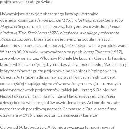
projektowymi z całego świata.
Najważniejsze pozycje z obszernego katalogu Artemide
obejmują kosmiczną
lampę
Eclisse (1967) włoskiego projektanta Vico
Magistrettiego
oraz minimalistyczną, halogenowo oświetloną
lampę
biurkową
Tizio Desk Lamp (1972) niemiecko-włoskiego projektanta
Richarda Sappera
, która stała się jednym z najpopularniejszych
akcesoriów do przestrzeni roboczej, jakie kiedykolwiek wyprodukowano.
W latach 80. XX wieku wprowadzono na rynek
lampę Tolomeo
(1987),
zaprojektowaną przez Włochów Michele De Lucchi i Giancarlo Fassinę,
która szybko stała się międzynarodowym symbolem stylu „Made in Italy”,
który zdominował gusta projektowe pod koniec ubiegłego wieku.
Obecnie Artemide nadal zamawia prace high-tech i high-concept —
coraz częściej skupiając się na zrównoważonym rozwoju — u znanych
międzynarodowych projektantów, takich jak Herzog & De Meuron,
Naoto Fukasawa, Karim Rashid i Zaha Hadid, między innymi. Przez
dziesięciolecia wiele projektów oświetlenia firmy
Artemide
zostało
nagrodzonych prestiżową nagrodą Compasso d’Oro, a sama firma
otrzymała w 1995 r. nagrodę za „Osiągnięcia w karierze”
Od ponad 50 lat podejście
Artemide
wyznacza tempo innowacji