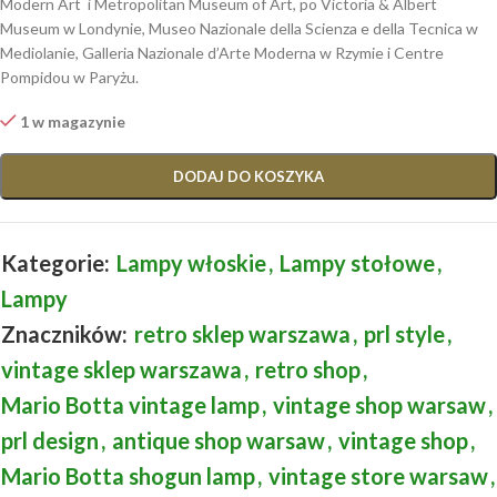
Modern Art i Metropolitan Museum of Art, po Victoria & Albert
Museum w Londynie, Museo Nazionale della Scienza e della Tecnica w
Mediolanie, Galleria Nazionale d’Arte Moderna w Rzymie i Centre
Pompidou w Paryżu.
1 w magazynie
DODAJ DO KOSZYKA
Kategorie:
Lampy włoskie
,
Lampy stołowe
,
Lampy
Znaczników:
retro sklep warszawa
,
prl style
,
vintage sklep warszawa
,
retro shop
,
Mario Botta vintage lamp
,
vintage shop warsaw
,
prl design
,
antique shop warsaw
,
vintage shop
,
Mario Botta shogun lamp
,
vintage store warsaw
,