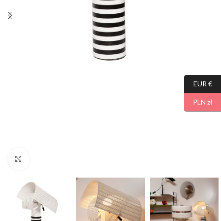
EUR €
PLN zł
Click to enlarge