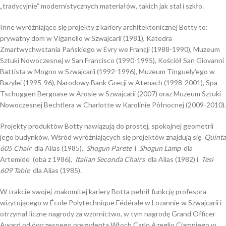
„tradycyjnie” modernistycznych materiałów, takich jak stal i szkło.
Inne wyróżniające się projekty z kariery architektonicznej Botty to:
prywatny dom w Viganello w Szwajcarii (1981), Katedra
Zmartwychwstania Pańskiego w Évry we Francji (1988-1990), Muzeum
Sztuki Nowoczesnej w San Francisco (1990-1995), Kościół San Giovanni
Battista w Mogno w Szwajcarii (1992-1996), Muzeum Tinguely’ego w
Bazylei (1995-96), Narodowy Bank Grecji w Atenach (1998-2001), Spa
Tschuggen Bergoase w Arosie w Szwajcarii (2007) oraz Muzeum Sztuki
Nowoczesnej Bechtlera w Charlotte w Karolinie Północnej (2009-2010).
Projekty produktów Botty nawiązują do prostej, spokojnej geometrii
jego budynków. Wśród wyróżniających się projektów znajdują się
Quinta
605 Chair
dla Alias ​​(1985),
Shogun Parete
i
Shogun Lamp
dla
Artemide (oba z 1986),
Italian Seconda Chairs
dla Alias ​​(1982) i
Tesi
609 Table
dla Alias ​​(1985).
W trakcie swojej znakomitej kariery Botta pełnił funkcję profesora
wizytującego w École Polytechnique Fédérale w Lozannie w Szwajcarii i
otrzymał liczne nagrody za wzornictwo, w tym nagrodę Grand Officer
Award od ówczesnego prezydenta Włoch Carlo Azeglio Ciampiego w