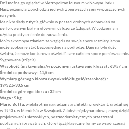
Dziś można go oglądać w Metropolitan Museum w Nowym Jorku.
Nasz egzemplarz pochodzi z jednych z pierwszych serii wypuszczonych
na rynek.
Ma nikłe ślady zużycia głównie w postaci drobnych odbarwień na
perforowanym białym głównym dyfuzorze (zdjęcia). W codziennym
użytku praktycznie nie do zauważenia.
Moim skromnym zdaniem ze względu na swoje spore rozmiary lampa
może spokojnie stać bezpośrednio na podłodze. Daje na tyle dużo
światła, że może konturowo oświetlić całe całkiem spore pomieszczenie.
Sygnowana (zdjęcia).
Wysokość (maksymalna/w poziomym ustawieniu klosza) : 63/57 cm
Średnica podstawy : 11,5 cm
Wymiary górnego klosza (wysokość/długość/szerokość) :
19/32,5/33,5 cm
Średnica górnego klosza : 32 cm
Waga :
5 kg
Mario Botta,
wielokrotnie nagradzany architekt i projektant, urodził się
w 1943 r. w Mendrisio w Szwajcarii. Zdobył międzynarodową sławę dzięki
projektowaniu niezwykłych, postmodernistycznych przestrzeni
publicznych i prywatnych, które łączą klasyczne formy ze współczesną