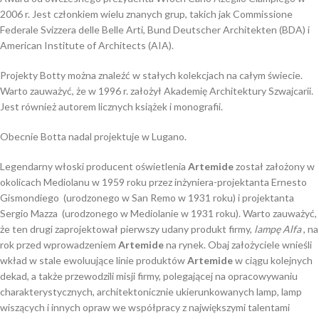
2006 r. Jest członkiem wielu znanych grup, takich jak Commissione
Federale Svizzera delle Belle Arti, Bund Deutscher Architekten (BDA) i
American Institute of Architects (AIA).
Projekty Botty można znaleźć w stałych kolekcjach na całym świecie.
Warto zauważyć, że w 1996 r. założył Akademię Architektury Szwajcarii.
Jest również autorem licznych książek i monografii.
Obecnie Botta nadal projektuje w Lugano.
Legendarny włoski producent oświetlenia
Artemide
został założony w
okolicach Mediolanu w 1959 roku przez inżyniera-projektanta Ernesto
Gismondiego (urodzonego w San Remo w 1931 roku) i projektanta
Sergio Mazza (urodzonego w Mediolanie w 1931 roku). Warto zauważyć,
że ten drugi zaprojektował pierwszy udany produkt firmy,
lampę
Alfa
, na
rok przed wprowadzeniem
Artemide
na rynek. Obaj założyciele wnieśli
wkład w stale ewoluujące linie produktów
Artemide
w ciągu kolejnych
dekad, a także przewodzili misji firmy, polegającej na opracowywaniu
charakterystycznych, architektonicznie ukierunkowanych lamp, lamp
wiszących i innych opraw we współpracy z największymi talentami