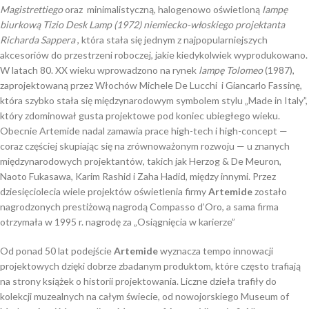
Magistrettiego
oraz minimalistyczną, halogenowo oświetloną
lampę
biurkową
Tizio Desk Lamp (1972) niemiecko-włoskiego projektanta
Richarda Sappera
, która stała się jednym z najpopularniejszych
akcesoriów do przestrzeni roboczej, jakie kiedykolwiek wyprodukowano.
W latach 80. XX wieku wprowadzono na rynek
lampę Tolomeo
(1987),
zaprojektowaną przez Włochów Michele De Lucchi i Giancarlo Fassinę,
która szybko stała się międzynarodowym symbolem stylu „Made in Italy”,
który zdominował gusta projektowe pod koniec ubiegłego wieku.
Obecnie Artemide nadal zamawia prace high-tech i high-concept —
coraz częściej skupiając się na zrównoważonym rozwoju — u znanych
międzynarodowych projektantów, takich jak Herzog & De Meuron,
Naoto Fukasawa, Karim Rashid i Zaha Hadid, między innymi. Przez
dziesięciolecia wiele projektów oświetlenia firmy
Artemide
zostało
nagrodzonych prestiżową nagrodą Compasso d’Oro, a sama firma
otrzymała w 1995 r. nagrodę za „Osiągnięcia w karierze”
Od ponad 50 lat podejście
Artemide
wyznacza tempo innowacji
projektowych dzięki dobrze zbadanym produktom, które często trafiają
na strony książek o historii projektowania. Liczne dzieła trafiły do ​​
kolekcji muzealnych na całym świecie, od nowojorskiego Museum of