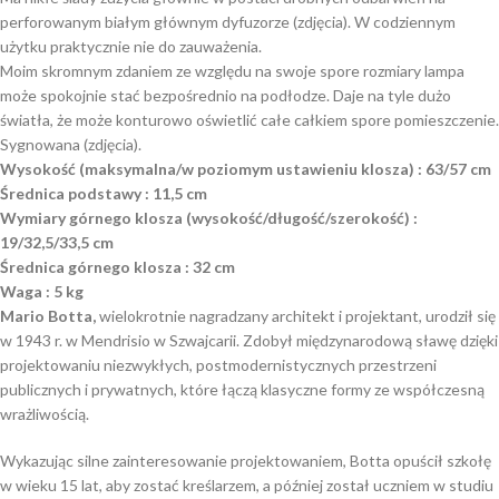
perforowanym białym głównym dyfuzorze (zdjęcia). W codziennym
użytku praktycznie nie do zauważenia.
Moim skromnym zdaniem ze względu na swoje spore rozmiary lampa
może spokojnie stać bezpośrednio na podłodze. Daje na tyle dużo
światła, że może konturowo oświetlić całe całkiem spore pomieszczenie.
Sygnowana (zdjęcia).
Wysokość (maksymalna/w poziomym ustawieniu klosza) : 63/57 cm
Średnica podstawy : 11,5 cm
Wymiary górnego klosza (wysokość/długość/szerokość) :
19/32,5/33,5 cm
Średnica górnego klosza : 32 cm
Waga :
5 kg
Mario Botta,
wielokrotnie nagradzany architekt i projektant, urodził się
w 1943 r. w Mendrisio w Szwajcarii. Zdobył międzynarodową sławę dzięki
projektowaniu niezwykłych, postmodernistycznych przestrzeni
publicznych i prywatnych, które łączą klasyczne formy ze współczesną
wrażliwością.
Wykazując silne zainteresowanie projektowaniem, Botta opuścił szkołę
w wieku 15 lat, aby zostać kreślarzem, a później został uczniem w studiu