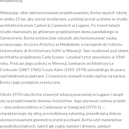
wrażliwością.
Wykazując silne zainteresowanie projektowaniem, Botta opuścił szkołę
w wieku 15 lat, aby zostać kreślarzem, a później został uczniem w studiu
architektonicznym Carloni & Camenisch w Lugano. Po trzech latach
studio mianowało go głównym projektantem domu parafialnego w
Genestrerio. Botta ostatecznie odszedł, aby kontynuować naukę,
uczęszczając do Liceo Artistico w Mediolanie, a następnie do Istituto
Universitario di Architettura IUAV w Wenecji. Tam studiował pod okiem
architekta-projektanta Carla Scarpy i uzyskał tytuł zawodowy w 1969
roku. Podczas jego pobytu w Wenecji, luminarze architektury Le
Corbusier (1887-1965) i Louis Kahn (1901-1974) zatrudnili go do pracy
nad lokalnymi projektami. Ci mentorzy wywarli trwały wpływ na karierę
Botty i jego podejście estetyczne.
Około 1970 roku Botta otworzył własną pracownię w Lugano i skupił
się na projektowaniu domów i kościołów. Jego pierwszy solowy projekt
— dom jednorodzinny w Cadenazzo w Szwajcarii (1970-1) —
charakteryzuje się silną, prostoliniową sylwetką, przenikniętą dobrze
skomponowanymi geometrycznymi pustkami. Botta użył materiałów
przedindustrialnych, takich jak cegła, kamień i drewno, zamiast