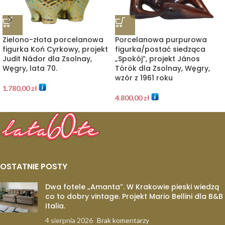
Zielono-złota porcelanowa
Porcelanowa purpurowa
figurka Koń Cyrkowy, projekt
figurka/postać siedząca
Judit Nádor dla Zsolnay,
„Spokój”, projekt János
Węgry, lata 70.
Török dla Zsolnay, Węgry,
wzór z 1961 roku
1.780,00
zł
4.800,00
zł
OSTATNIE POSTY
Dwa fotele „Amanta”. W Krakowie pieski wiedzą
co to dobry vintage. Projekt Mario Bellini dla B&B
Italia.
4 sierpnia 2026
Brak komentarzy