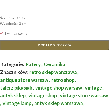
Średnica : 23,5 cm
Wysokość : 3 cm
1 w magazynie
DODAJ DO KOSZYKA
Kategorie:
Patery
,
Ceramika
Znaczników:
retro sklep warszawa
,
antique store warsaw
,
retro shop
,
talerz pikasiak
,
vintage shop warsaw
,
vintage
,
antyk sklep
,
vintage shop
,
vintage store warsaw
,
vintage lamp
,
antyk sklep warszawa
,