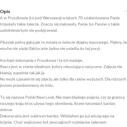
Opis
A w Pruszkowie (to pod Warszawą) w latach 70. utalentowane Panie
trzaskały takie talerze. Znaczy się malowały. Panie, bo Panów o takie
uzdolnienia bym nie podejrzewał.
Pikasiak pełną gębą jak to mówią w świecie dizajnu masowego. Piękny, że
mucha nie siada (faktycznie żadna nie usiadła do tej pory).
Kocham dokonania z Pruszkowa i te ich maziaje.
Rzecz jest w stanie idealnym, kolory nieustająco nasycone. Zdjęcia nie
kłamią, zupełnie tak jak ja.
No może czasami mi się zdarzy, ale tylko dla celów wyższych. Dla niższych
jestem prawdomówny do bólu.
To się nazywa Polski New Look. Nie mam bladego pojęcia, czy za granicą
naszego kraju ktoś używa tego określenia. Brzmi natomiast bardzo
dobrze.
Dekoracyjny jest sukinsyn bardzo. Widziałem go już wiszącego na
ścianie. Choć wyjściowo był zwyczajnych rozmiarów talerzem