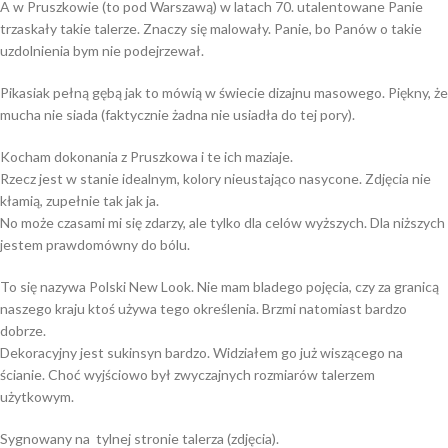
A w Pruszkowie (to pod Warszawą) w latach 70. utalentowane Panie
trzaskały takie talerze. Znaczy się malowały. Panie, bo Panów o takie
uzdolnienia bym nie podejrzewał.
Pikasiak pełną gębą jak to mówią w świecie dizajnu masowego. Piękny, że
mucha nie siada (faktycznie żadna nie usiadła do tej pory).
Kocham dokonania z Pruszkowa i te ich maziaje.
Rzecz jest w stanie idealnym, kolory nieustająco nasycone. Zdjęcia nie
kłamią, zupełnie tak jak ja.
No może czasami mi się zdarzy, ale tylko dla celów wyższych. Dla niższych
jestem prawdomówny do bólu.
To się nazywa Polski New Look. Nie mam bladego pojęcia, czy za granicą
naszego kraju ktoś używa tego określenia. Brzmi natomiast bardzo
dobrze.
Dekoracyjny jest sukinsyn bardzo. Widziałem go już wiszącego na
ścianie. Choć wyjściowo był zwyczajnych rozmiarów talerzem
użytkowym.
Sygnowany na tylnej stronie talerza (zdjęcia).