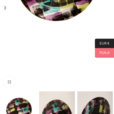
EUR €
PLN zł
Click to enlarge