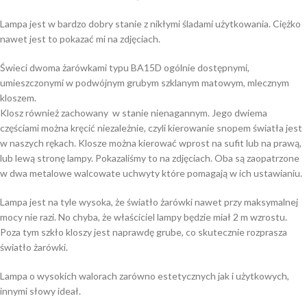
Lampa jest w bardzo dobry stanie z nikłymi śladami użytkowania. Ciężko
nawet jest to pokazać mi na zdjęciach.
Świeci dwoma żarówkami typu BA15D ogólnie dostępnymi,
umieszczonymi w podwójnym grubym szklanym matowym, mlecznym
kloszem.
Klosz również zachowany w stanie nienagannym. Jego dwiema
częściami można kręcić niezależnie, czyli kierowanie snopem światła jest
w naszych rękach. Klosze można kierować wprost na sufit lub na prawą,
lub lewą stronę lampy. Pokazaliśmy to na zdjęciach. Oba są zaopatrzone
w dwa metalowe walcowate uchwyty które pomagają w ich ustawianiu.
Lampa jest na tyle wysoka, że światło żarówki nawet przy maksymalnej
mocy nie razi. No chyba, że właściciel lampy będzie miał 2 m wzrostu.
Poza tym szkło kloszy jest naprawdę grube, co skutecznie rozprasza
światło żarówki.
Lampa o wysokich walorach zarówno estetycznych jak i użytkowych,
innymi słowy ideał.