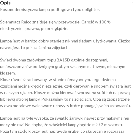
Opis
Postmodernistyczna lampa podłogowa typu uplighter.
Ściemniacz Relco znajduje się w przewodzie. Całość w 100 %
elektrycznie sprawna, po przeglądzie.
Lampa jest w bardzo dobry stanie z nikłymi śladami użytkowania. Ciężko
nawet jest to pokazać mi na zdjęciach.
Świeci dwoma żarówkami typu BA15D ogólnie dostępnymi,
umieszczonymi w podwójnym grubym szklanym matowym, mlecznym
kloszem.
Klosz również zachowany w stanie nienagannym. Jego dwiema
częściami można kręcić niezależnie, czyli kierowanie snopem światła jest
w naszych rękach. Klosze można kierować wprost na sufit lub na prawą,
lub lewą stronę lampy. Pokazaliśmy to na zdjęciach. Oba są zaopatrzone
w dwa metalowe walcowate uchwyty które pomagają w ich ustawianiu.
Lampa jest na tyle wysoka, że światło żarówki nawet przy maksymalnej
mocy nie razi. No chyba, że właściciel lampy będzie miał 2 m wzrostu.
Poza tym szkło kloszy jest naprawdę grube, co skutecznie rozprasza