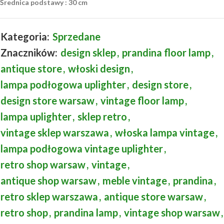
Średnica podstawy : 30 cm
Kategoria:
Sprzedane
Znaczników:
design sklep
,
prandina floor lamp
,
antique store
,
włoski design
,
lampa podłogowa uplighter
,
design store
,
design store warsaw
,
vintage floor lamp
,
lampa uplighter
,
sklep retro
,
vintage sklep warszawa
,
włoska lampa vintage
,
lampa podłogowa vintage uplighter
,
retro shop warsaw
,
vintage
,
antique shop warsaw
,
meble vintage
,
prandina
,
retro sklep warszawa
,
antique store warsaw
,
retro shop
,
prandina lamp
,
vintage shop warsaw
,