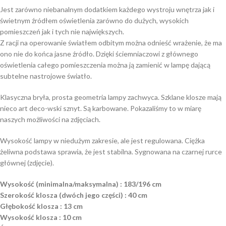
Jest zarówno niebanalnym dodatkiem każdego wystroju wnętrza jak i
świetnym źródłem oświetlenia zarówno do dużych, wysokich
pomieszczeń jak i tych nie największych.
Z racji na operowanie światłem odbitym można odnieść wrażenie, że ma
ono nie do końca jasne źródło. Dzięki ściemniaczowi z głównego
oświetlenia całego pomieszczenia można ją zamienić w lampę dającą
subtelne nastrojowe światło.
Klasyczna bryła, prosta geometria lampy zachwyca. Szklane klosze mają
nieco art deco-wski sznyt. Są karbowane. Pokazaliśmy to w miarę
naszych możliwości na zdjęciach.
Wysokość lampy w niedużym zakresie, ale jest regulowana. Ciężka
żeliwna podstawa sprawia, że jest stabilna. Sygnowana na czarnej rurce
głównej (zdjęcie).
Wysokość (minimalna/maksymalna) : 183/196 cm
Szerokość klosza (dwóch jego części) : 40 cm
Głębokość klosza : 13 cm
Wysokość klosza : 10 cm