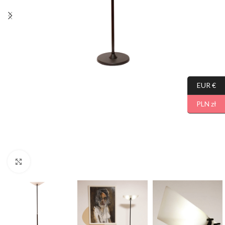
EUR €
PLN zł
Click to enlarge